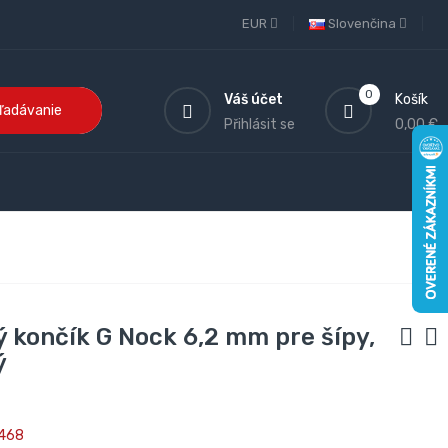
EUR
Slovenčina
0
Váš účet
Košík
ľadávanie
Přihlásit se
0,00 €
 končík G Nock 6,2 mm pre šípy,
ý
468