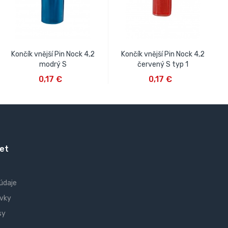
Končík vnější Pin Nock 4,2
Končík vnější Pin Nock 4,2
modrý S
červený S typ 1
VLOŽIŤ DO KOŠÍKA
VLOŽIŤ DO KOŠÍKA
0,17 €
0,17 €
et
údaje
vky
sy