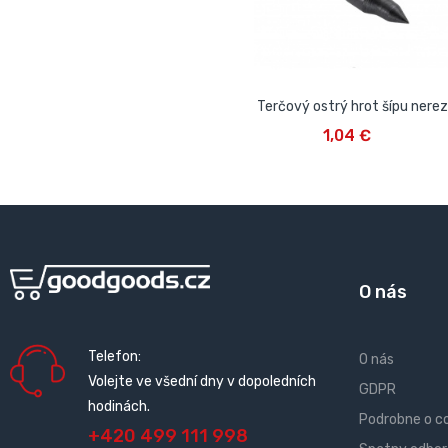
Terčový ostrý hrot šípu nerez
VLOŽIŤ DO KOŠÍKA
1,04 €
O nás
Telefon:
O nás
Volejte ve všední dny v dopoledních
GDPR
hodinách.
Podrobne o c
+420 499 111 998