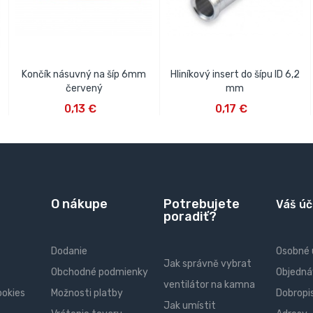
Končík násuvný na šíp 6mm
Hliníkový insert do šípu ID 6,2
červený
mm
VLOŽIŤ DO KOŠÍKA
VLOŽIŤ DO KOŠÍKA
0,13 €
0,17 €
O nákupe
Potrebujete
Váš úč
poradiť?
Dodanie
Osobné 
Jak správně vybrat
Obchodné podmienky
Objedná
ventilátor na kamna
ookies
Možnosti platby
Dobropi
Jak umístit