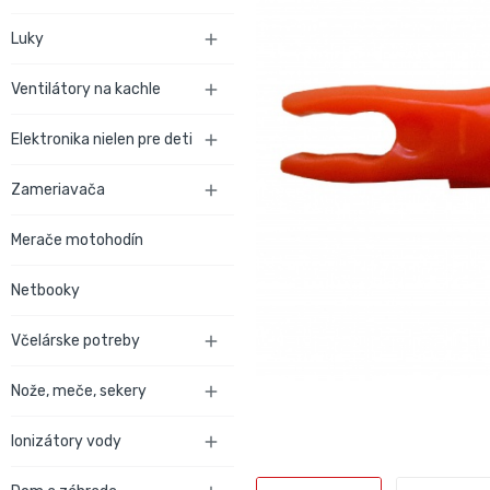
Luky

Ventilátory na kachle

Elektronika nielen pre deti

Zameriavača

Merače motohodín
Netbooky
Včelárske potreby

Nože, meče, sekery

Ionizátory vody
