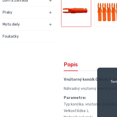
Dom a záhrada

Praky

Moto diely

Foukačky
Popis
Vnútorný končík G Nock 6,2 
Ten
Náhradný vnútorný končík pre lu
Parametre:
Typ končíka: vnútorný, do drie
Veľkosť lôžka: L