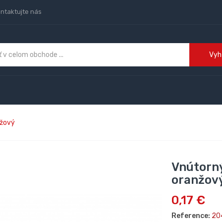
ntaktujte nás
Vyh
nžový
Vnútorný
oranžov
0,17 €
Reference:
20