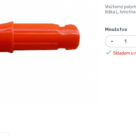
Vnútorný polymé
lôžka L, hmotnos
Množstvo

Skladom u n