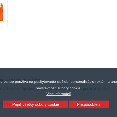
mm pre šípy, oranžový
to eshop používa na poskytovanie služieb, personalizáciu reklám a ana
návštevnosti súbory cookie.
kostrelecké šípy bez závitu. Na pevné uchytenie použite lepidlo.
Viac informácií
ku s priemerom 6,2 mm
Prijať všetky súbory cookie
Prispôsobte si