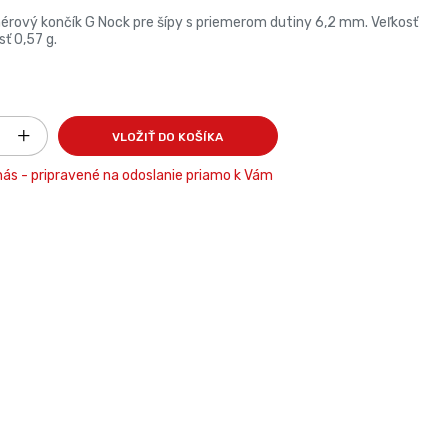
rový končík G Nock pre šípy s priemerom dutiny 6,2 mm. Veľkosť
ť 0,57 g.
VLOŽIŤ DO KOŠÍKA
ás - pripravené na odoslanie priamo k Vám