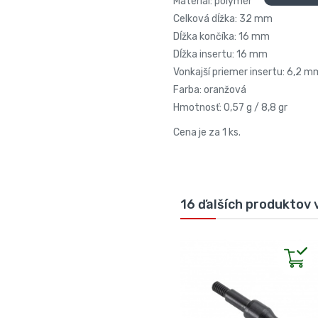
Materiál: polymér
Celková dĺžka: 32 mm
Dĺžka končíka: 16 mm
Dĺžka insertu: 16 mm
Vonkajší priemer insertu: 6,2 m
Farba: oranžová
Hmotnosť: 0,57 g / 8,8 gr
Cena je za 1 ks.
16 ďalších produktov v