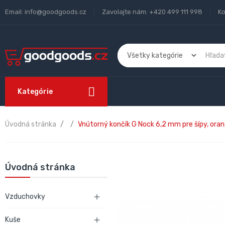
Email:
info@goodgoods.cz
Zavolajte nám:
+420 499 111 998
Ko
Kategórie
Úvodná stránka
Vnútorný končík G Nock 6,2 mm pre šípy, ora
Úvodná stránka
Vzduchovky

Kuše
