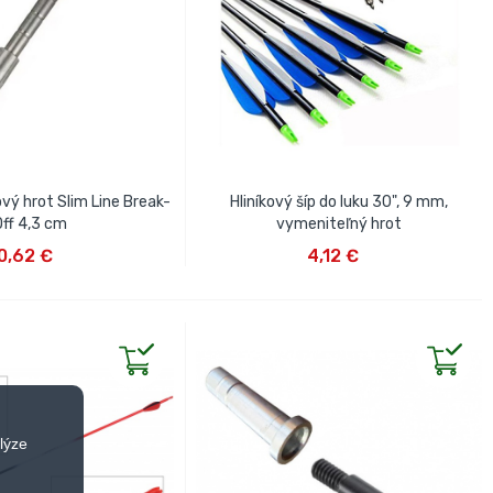
vý hrot Slim Line Break-
Hliníkový šíp do luku 30", 9 mm,
Off 4,3 cm
vymeniteľný hrot
IŤ DO KOŠÍKA
VLOŽIŤ DO KOŠÍKA
0,62 €
4,12 €
lýze