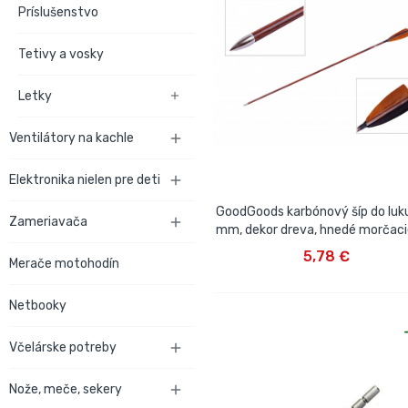
Príslušenstvo
Tetivy a vosky
Letky

Ventilátory na kachle

Elektronika nielen pre deti

GoodGoods karbónový šíp do luku
Zameriavača

mm, dekor dreva, hnedé morčaci
VLOŽIŤ DO KOŠÍKA
5,78 €
Merače motohodín
Netbooky
Včelárske potreby

Nože, meče, sekery
