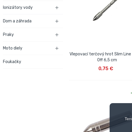
Ionizátory vody

Dom a záhrada

Praky

Moto diely

Vlepovací terčový hrot Slim Line
Off 6,5 cm
Foukačky
VLOŽIŤ DO KOŠÍKA
0,75 €
Ten