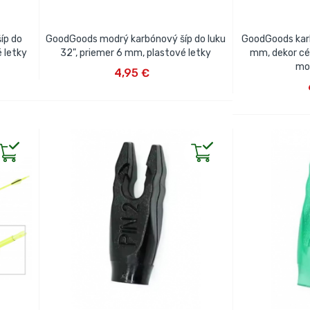
íp do
GoodGoods modrý karbónový šíp do luku
GoodGoods karb
é letky
32", priemer 6 mm, plastové letky
mm, dekor cé
VLOŽIŤ DO KOŠÍKA
mo
4,95 €
VLOŽ