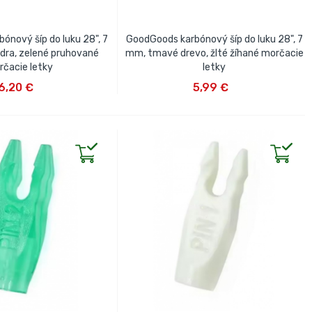
ónový šíp do luku 28", 7
GoodGoods karbónový šíp do luku 28", 7
dra, zelené pruhované
mm, tmavé drevo, žlté žíhané morčacie
rčacie letky
letky
IŤ DO KOŠÍKA
VLOŽIŤ DO KOŠÍKA
6,20 €
5,99 €