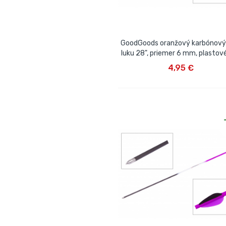
GoodGoods oranžový karbónový 
luku 28", priemer 6 mm, plastov
VLOŽIŤ DO KOŠÍKA
4,95 €