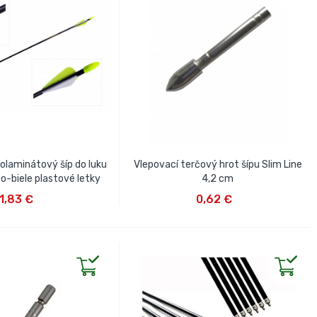
olaminátový šíp do luku
Vlepovací terčový hrot šípu Slim Line
to-biele plastové letky
4,2 cm
IŤ DO KOŠÍKA
VLOŽIŤ DO KOŠÍKA
1,83 €
0,62 €