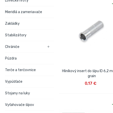
Lovecké hroty
Mieridlá a zameriavače
Zakládky
Stabilizátory
Chrániče

Púzdra
Terče a terčovnice
Hliníkový insert do šípu ID 6,2 
grain
VLOŽIŤ DO KOŠÍKA
Vypúšťače
0,17 €
Stojany na luky
Vyťahovače šípov