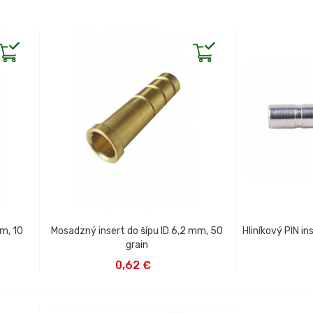
mm, 10
Mosadzný insert do šípu ID 6,2 mm, 50
Hliníkový PIN in
grain
VLOŽIŤ DO KOŠÍKA
VLOŽ
0,62 €