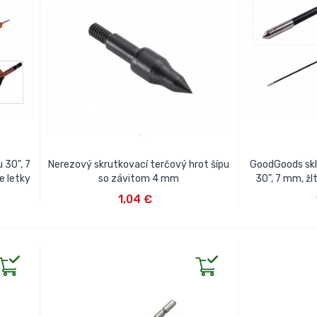
 30", 7
Nerezový skrutkovací terčový hrot šípu
GoodGoods skl
e letky
so závitom 4 mm
30", 7 mm, žl
VLOŽIŤ DO KOŠÍKA
VLOŽ
1,04 €