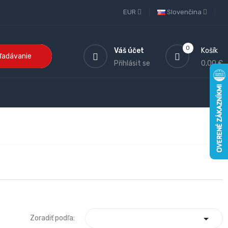
EUR
Slovenčina
0
Váš účet
Košík
ľadávanie
Přihlásit se
0,00 €

Zoradiť podľa: