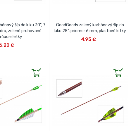
ónový šíp do luku 30", 7
GoodGoods zelený karbónový šíp do
dra, zelené pruhované
luku 28", priemer 6 mm, plastové letky
VLOŽIŤ DO KOŠÍKA
rčacie letky
4,95 €
IŤ DO KOŠÍKA
6,20 €