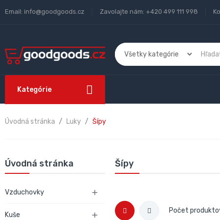
Email:
info@goodgoods.cz
Zavolajte nám:
+420 499 111 998
Ko
Kategórie
Úvodná stránka
Luky
Šípy
Úvodná stránka
Šípy
Vzduchovky

Počet produkto
Kuše
