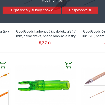
Viac informácií
Prijať všetky súbory cookie
Prispôsobte si
 šíp 7
GoodGoods karbónový šíp do luku 28", 7
GoodGoods čer
mm, dekor dreva, hnedé morčacie letky
luku 28", prie
VLOŽIŤ DO KOŠÍKA
VLOŽ
5,37 €