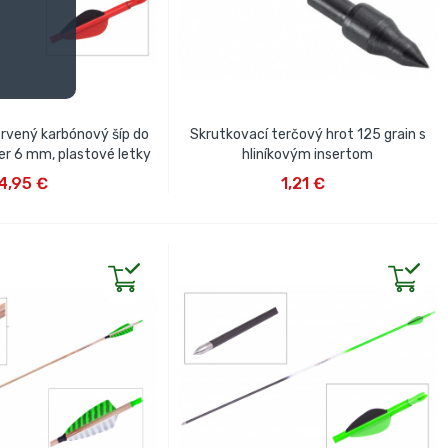
vený karbónový šíp do
Skrutkovací terčový hrot 125 grain s
mer 6 mm, plastové letky
hliníkovým insertom
IŤ DO KOŠÍKA
VLOŽIŤ DO KOŠÍKA
4,95 €
1,21 €