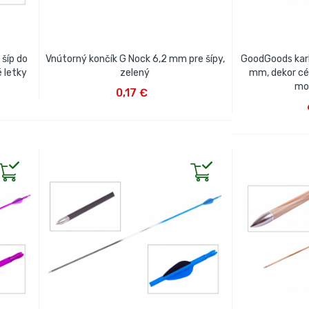
šíp do
Vnútorný končík G Nock 6,2 mm pre šípy,
GoodGoods karb
é letky
zelený
mm, dekor cé
VLOŽIŤ DO KOŠÍKA
mo
0,17 €
VLOŽ