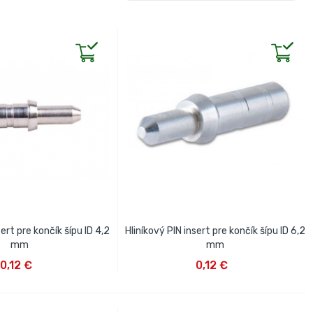
sert pre končík šípu ID 4,2
Hliníkový PIN insert pre končík šípu ID 6,2
mm
mm
IŤ DO KOŠÍKA
VLOŽIŤ DO KOŠÍKA
0,12 €
0,12 €