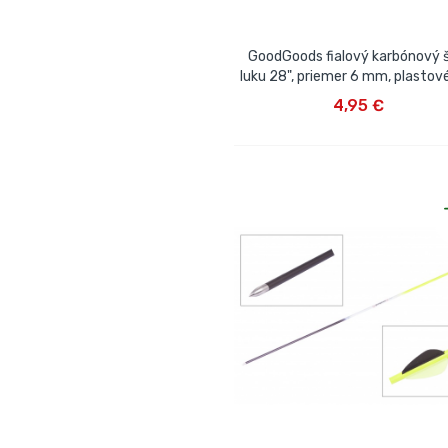
GoodGoods fialový karbónový š
luku 28", priemer 6 mm, plastov
VLOŽIŤ DO KOŠÍKA
4,95 €