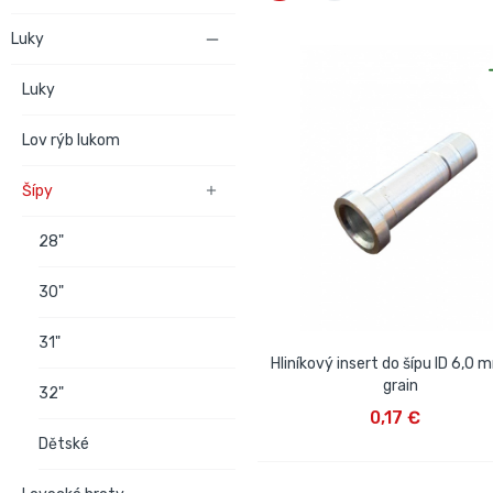
Luky

Luky
Lov rýb lukom
Šípy

28"
30"
31"
Hliníkový insert do šípu ID 6,0 
grain
32"
VLOŽIŤ DO KOŠÍKA
0,17 €
Dětské