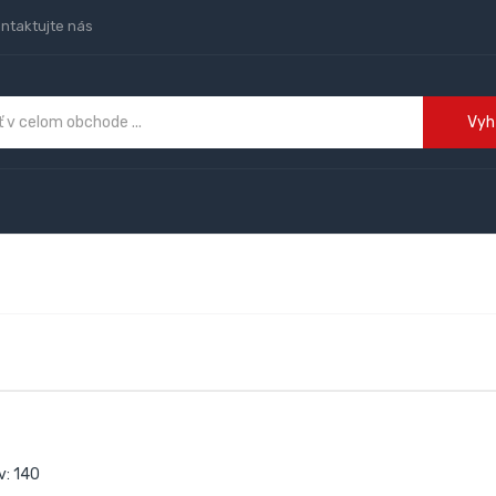
ntaktujte nás
Vyh
v: 140