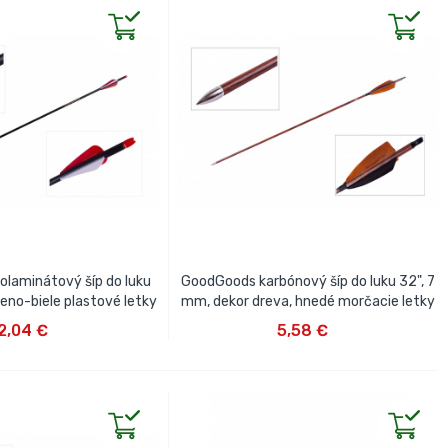
olaminátový šíp do luku
GoodGoods karbónový šíp do luku 32", 7
eno-biele plastové letky
mm, dekor dreva, hnedé morčacie letky
IŤ DO KOŠÍKA
VLOŽIŤ DO KOŠÍKA
2,04 €
5,58 €