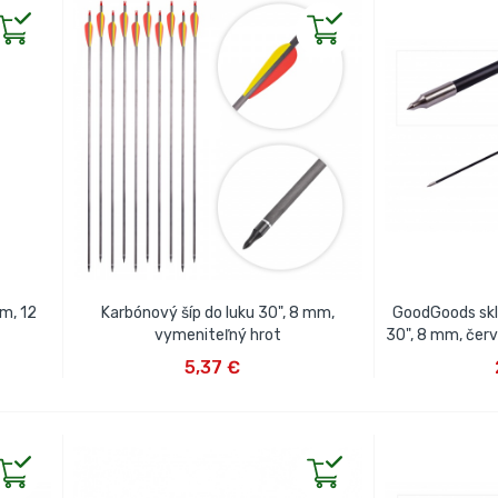
mm, 12
Karbónový šíp do luku 30", 8 mm,
GoodGoods skl
vymeniteľný hrot
30", 8 mm, červ
VLOŽIŤ DO KOŠÍKA
VLOŽ
5,37 €