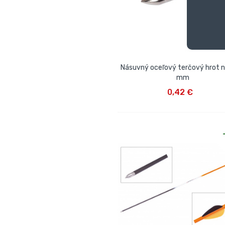
Násuvný oceľový terčový hrot na
mm
VLOŽIŤ DO KOŠÍKA
0,42 €