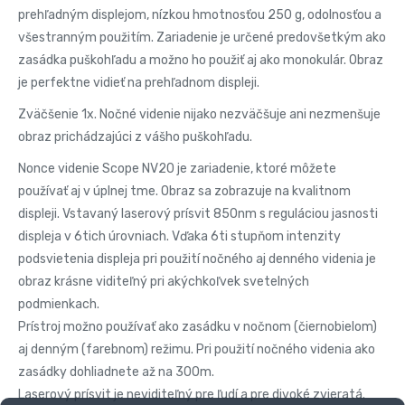
prehľadným displejom, nízkou hmotnosťou 250 g, odolnosťou a
všestranným použitím. Zariadenie je určené predovšetkým ako
zasádka puškohľadu a možno ho použiť aj ako monokulár. Obraz
je perfektne vidieť na prehľadnom displeji.
Zväčšenie 1x. Nočné videnie nijako nezväčšuje ani nezmenšuje
obraz prichádzajúci z vášho puškohľadu.
Nonce videnie Scope NV20 je zariadenie, ktoré môžete
používať aj v úplnej tme. Obraz sa zobrazuje na kvalitnom
displeji. Vstavaný laserový prísvit 850nm s reguláciou jasnosti
displeja v 6tich úrovniach. Vďaka 6ti stupňom intenzity
podsvietenia displeja pri použití nočného aj denného videnia je
obraz krásne viditeľný pri akýchkoľvek svetelných
podmienkach.
Prístroj možno používať ako zasádku v nočnom (čiernobielom)
aj denným (farebnom) režimu. Pri použití nočného videnia ako
zasádky dohliadnete až na 300m.
Laserový prísvit je neviditeľný pre ľudí a pre divoké zvieratá.