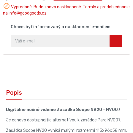

Vypredané. Bude znova naskladnené. Termín a predobjednanie
na info@goodgoods.cz
Chcem byť informovaný o naskladnení e-mailem:
Popis
Digitálne nočné videnie Zasádka Scope NV20 - NV007
Je cenovo dostupnejšie alternatívou k zasádce Pard NV007.
Zasádka Scope NV20 vyniká malými rozmermi 115x96x58 mm,