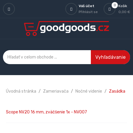
0
Váš účet
Košík
Přihlásit se
0,00 €
Vyhľadávanie
Úvodná stránka
Zameriavača
Nočné videnie
Zasádka
Scope NV20 16 mm, zväčšenie 1x - NV007