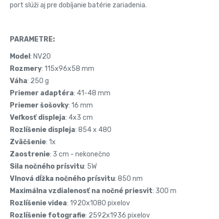
port slúži aj pre dobíjanie batérie zariadenia.
PARAMETRE:
Model
: NV20
Rozmery
: 115x96x58 mm
Váha
: 250 g
Priemer adaptéra
: 41-48 mm
Priemer šošovky
: 16 mm
Veľkosť displeja
: 4x3 cm
Rozlíšenie displeja
: 854 x 480
Zväčšenie
: 1x
Zaostrenie
: 3 cm - nekonečno
Sila nočného prísvitu
: 5W
Vlnová dĺžka nočného prísvitu
: 850 nm
Maximálna vzdialenosť na nočné priesvit
: 300 m
Rozlíšenie videa
: 1920x1080 pixelov
Rozlíšenie fotografie
: 2592x1936 pixelov