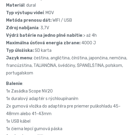
Materiál
: dural
Typ výstupu videí
: MOV
Metóda prenosu dát:
WIFI / USB
Zdroj nabíjania
: 3,7V
Výdrž batérie na jedno plné nabitie
:> až 4h
Maximálna úsťová energia zbrane:
4000 J
Typ úložiska:
SD karta
Jazyk menu
: čeština, angličtina, čínština, japončina, nemčina,
francúzština, TALIANČINA, švédčiny, ŠPANĚLŠTINA, poľskom,
portugalskom
Balenie
:
1x Zasádka Scope NV20
1x duralový adaptér s rýchloupínaním
2x gumová vložka do adaptéra pre priemer puškohladu 45-
48mm alebo 41-43mm
1x USB kábel
1x čierna lepcí gumová páska