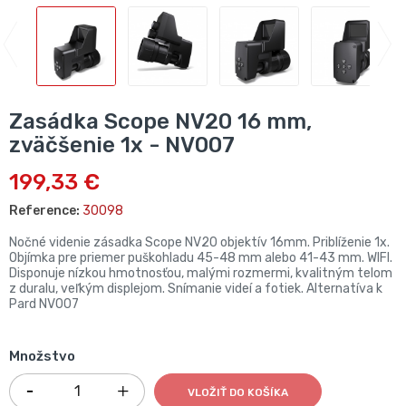
Zasádka Scope NV20 16 mm,
zväčšenie 1x - NV007
199,33 €
Reference:
30098
Nočné videnie zásadka Scope NV20 objektív 16mm. Priblíženie 1x.
Objímka pre priemer puškohladu 45-48 mm alebo 41-43 mm. WIFI.
Disponuje nízkou hmotnosťou, malými rozmermi, kvalitným telom
z duralu, veľkým displejom. Snímanie videí a fotiek. Alternatíva k
Pard NV007
Množstvo
VLOŽIŤ DO KOŠÍKA