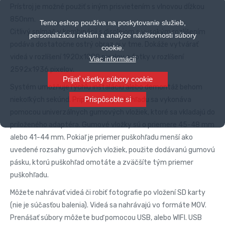
Prístroj je možné použiť s iným prisvietením s vlnovou dĺžkou
850nm.
Tento eshop používa na poskytovanie služieb,
Citlivý snímač v kombinácii s displejom s vysokým rozlíšením
personalizáciu reklám a analýze návštevnosti súbory
podáva dostatočne ostrý obraz aj v tme. Dokáže vytvárať
cookie.
videá v rozlíšení 1920x1080 pixelov a fotky v rozlíšení
Viac informácií
2592x1936 pixelov.
Prijať všetky súbory cookie
Systém umožňuje rýchlu inštaláciu alebo demontáž behom
Prispôsobte si
niekoľkých sekúnd. Pripevnenie puškohľadu sa vykonáva
pomocou univerzálnych gumových vložiek, ktoré sa vkladajú do
priloženého adaptéra. Gumové vložky sú o priemere 45-48 mm
alebo 41-44 mm. Pokiaľ je priemer puškohľadu menší ako
uvedené rozsahy gumových vložiek, použite dodávanú gumovú
pásku, ktorú puškohľad omotáte a zväčšíte tým priemer
puškohľadu.
Môžete nahrávať videá či robiť fotografie po vložení SD karty
(nie je súčasťou balenia). Videá sa nahrávajú vo formáte MOV.
Prenášať súbory môžete buď pomocou USB, alebo WIFI. USB