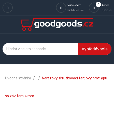
0
Váš účet
Košík
Přihlásit se
0,00 €
Vyhľadávanie
Úvodná stránka
Nerezový skrutkovací terčový hrot šípu
so závitom 4 mm