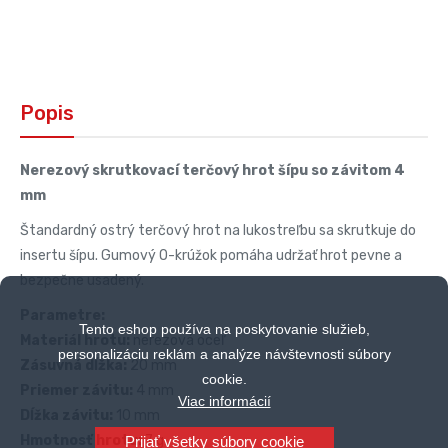
Popis
Nerezový skrutkovací terčový hrot šípu so závitom 4
mm
Štandardný ostrý terčový hrot na lukostreľbu sa skrutkuje do
insertu šípu. Gumový O-krúžok pomáha udržať hrot pevne a
bezpečne usadený.
Parametre:
Tento eshop používa na poskytovanie služieb,
Materiál hrotu:
nerezová oceľ
personalizáciu reklám a analýze návštevnosti súbory
Zásuvná dĺžka:
20 mm
cookie.
Priemer závitu:
4 mm
Viac informácií
Dĺžka závitu:
10 mm
Hmotnosť hrotu:
7 g
Prijať všetky súbory cookie