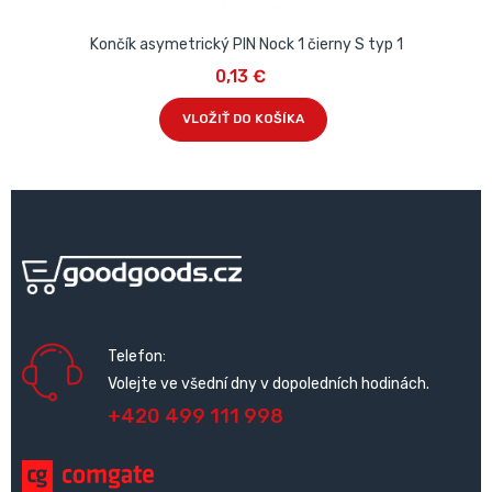
Končík asymetrický PIN Nock 1 čierny S typ 1
0,13 €
VLOŽIŤ DO KOŠÍKA
Telefon:
Volejte ve všední dny v dopoledních hodinách.
+420 499 111 998