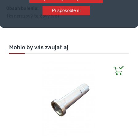
Obsah balenia:
Prispôsobte si
1 ks nerezový terčový hrot
Mohlo by vás zaujať aj