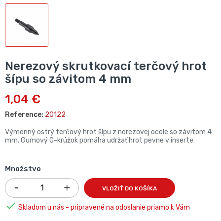
Nerezový skrutkovací terčový hrot
šípu so závitom 4 mm
1,04 €
Reference:
20122
Výmenný ostrý terčový hrot šípu z nerezovej ocele so závitom 4
mm. Gumový O-krúžok pomáha udržať hrot pevne v inserte.
Množstvo
VLOŽIŤ DO KOŠÍKA

Skladom u nás - pripravené na odoslanie priamo k Vám