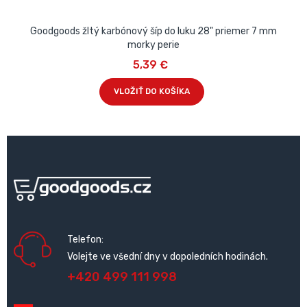
Goodgoods žltý karbónový šíp do luku 28" priemer 7 mm
morky perie
5,39 €
VLOŽIŤ DO KOŠÍKA
Telefon:
Volejte ve všední dny v dopoledních hodinách.
+420 499 111 998