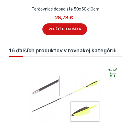
Terčovnice dopadiště 50x50x10cm
28,78 €
VLOŽIŤ DO KOŠÍKA
16 ďalších produktov v rovnakej kategórii: