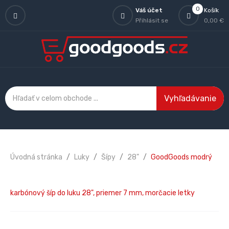
0
Váš účet
Košík
Přihlásit se
0,00 €
Vyhľadávanie
Úvodná stránka
Luky
Šípy
28"
GoodGoods modrý
karbónový šíp do luku 28", priemer 7 mm, morčacie letky