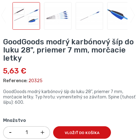
GoodGoods modrý karbónový šíp do
luku 28", priemer 7 mm, morčacie
letky
5,63 €
Reference:
20325
GoodGoods modrý karbónový šíp do luku 28", priemer 7 mm,
morčacie letky. Typ hrotu: vymeniteľný so závitom. Spine (tuhosť
šípu): 600.
Množstvo
VLOŽIŤ DO KOŠÍKA