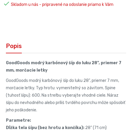

Skladom u nás - pripravené na odoslanie priamo k Vám
Popis
GoodGoods modrý karbónový šíp do luku 28", priemer 7
mm, morčacie letky
GoodGoods modrý karbónový šíp do luku 28", priemer 7 mm,
morčacie letky. Typ hrotu: vymeniteľný so závitom. Spine
(tuhosť šípu): 600. Na streľbu vyberajte vhodné ciele. Náraz
šípu do nevhodného alebo príliš tvrdého povrchu môže spôsobiť
jeho poškodenie.
Parametre:
Dĺžka tela šípu (bez hrotu a končíka):
28" (71 cm)