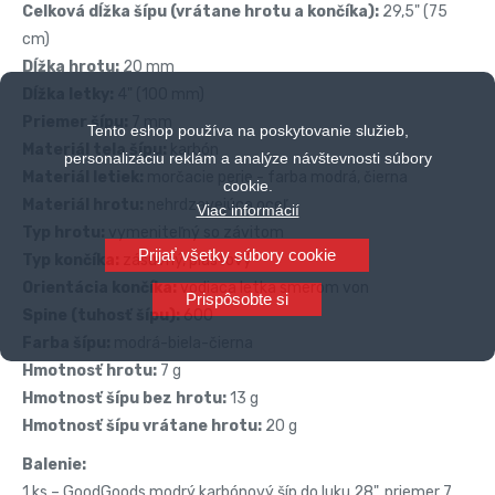
Celková dĺžka šípu (vrátane hrotu a končíka):
29,5" (75
cm)
Dĺžka hrotu:
20 mm
Dĺžka letky:
4" (100 mm)
Priemer šípu:
7 mm
Tento eshop používa na poskytovanie služieb,
Materiál tela šípu:
karbón
personalizáciu reklám a analýze návštevnosti súbory
Materiál letiek:
morčacie perie - farba modrá, čierna
cookie.
Materiál hrotu:
nehrdzavejúca oceľ
Viac informácií
Typ hrotu:
vymeniteľný so závitom
Prijať všetky súbory cookie
Typ končíka:
zásuvný, plastový
Orientácia končíka:
vodiaca letka smerom von
Prispôsobte si
Spine (tuhosť šípu):
600
Farba šípu:
modrá-biela-čierna
Hmotnosť hrotu:
7 g
Hmotnosť šípu bez hrotu:
13 g
Hmotnosť šípu vrátane hrotu:
20 g
Balenie:
1 ks – GoodGoods modrý karbónový šíp do luku 28", priemer 7