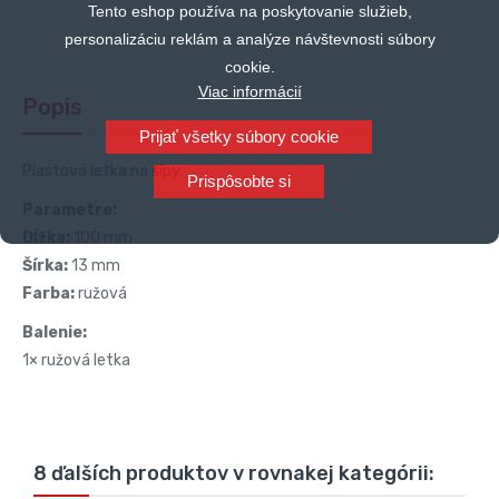
Tento eshop používa na poskytovanie služieb,
personalizáciu reklám a analýze návštevnosti súbory
cookie.
Viac informácií
Popis
Prijať všetky súbory cookie
Plastová letka na šípy.
Prispôsobte si
Parametre:
Dĺžka:
100 mm
Šírka:
13 mm
Farba:
ružová
Balenie:
1× ružová letka
8 ďalších produktov v rovnakej kategórii: