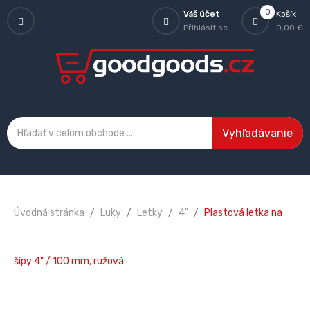
0
Váš účet
Košík
Přihlásit se
0,00 €
Vyhľadávanie
Úvodná stránka
Luky
Letky
4"
Plastová letka na
šípy 4" / 100 mm, ružová