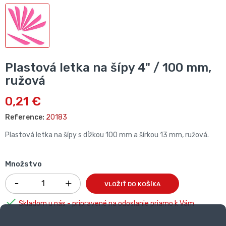
Plastová letka na šípy 4" / 100 mm,
ružová
0,21 €
Reference:
20183
Plastová letka na šípy s dĺžkou 100 mm a šírkou 13 mm, ružová.
Množstvo
VLOŽIŤ DO KOŠÍKA

Skladom u nás - pripravené na odoslanie priamo k Vám