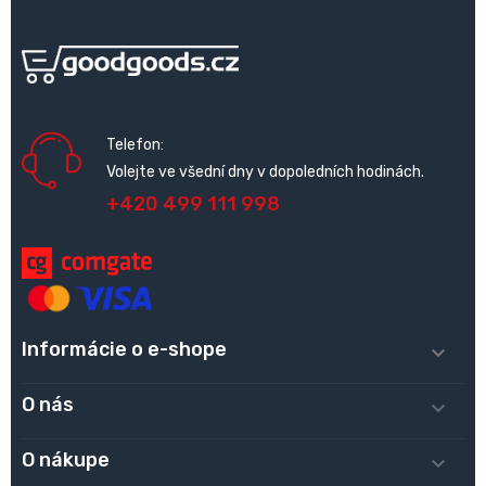
Telefon:
Volejte ve všední dny v dopoledních hodinách.
+420 499 111 998
Informácie o e-shope

O nás

O nákupe
