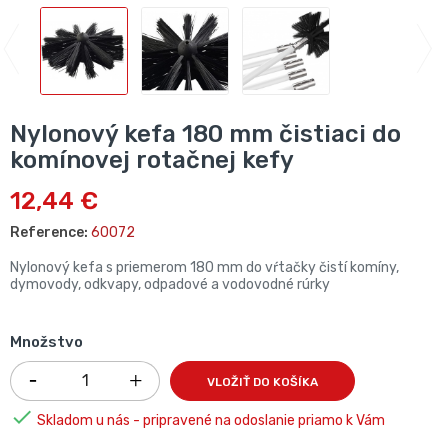
Nylonový kefa 180 mm čistiaci do
komínovej rotačnej kefy
12,44 €
Reference:
60072
Nylonový kefa s priemerom 180 mm do vŕtačky čistí komíny,
dymovody, odkvapy, odpadové a vodovodné rúrky
Množstvo
VLOŽIŤ DO KOŠÍKA

Skladom u nás - pripravené na odoslanie priamo k Vám