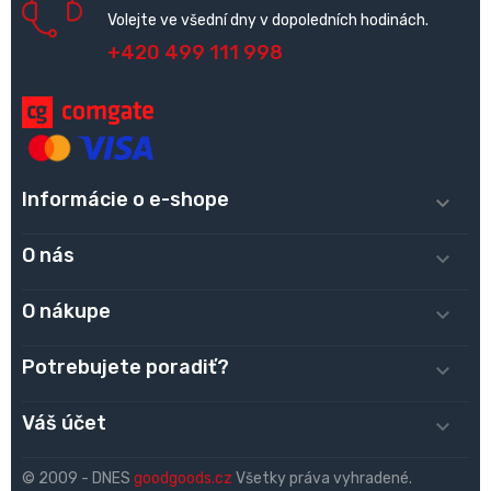
Volejte ve všední dny v dopoledních hodinách.
+420 499 111 998
Informácie o e-shope

O nás

O nákupe

Potrebujete poradiť?

Váš účet

© 2009 - DNES
goodgoods.cz
Všetky práva vyhradené.