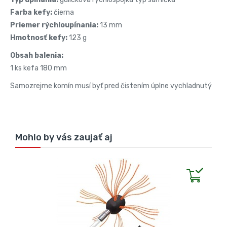
Farba kefy:
čierna
Priemer rýchloupínania:
13 mm
Hmotnosť kefy:
123 g
Obsah balenia:
1 ks kefa 180 mm
Samozrejme komín musí byť pred čistením úplne vychladnutý
Mohlo by vás zaujať aj