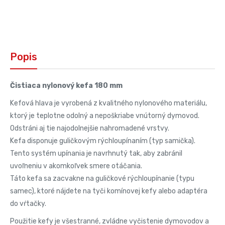
Popis
Čistiaca nylonový kefa 180 mm
Kefová hlava je vyrobená z kvalitného nylonového materiálu,
ktorý je teplotne odolný a nepoškriabe vnútorný dymovod.
Odstráni aj tie najodolnejšie nahromadené vrstvy.
Kefa disponuje guličkovým rýchloupínaním (typ samička).
Tento systém upínania je navrhnutý tak, aby zabránil
uvoľneniu v akomkoľvek smere otáčania.
Táto kefa sa zacvakne na guličkové rýchloupínanie (typu
samec), ktoré nájdete na tyči komínovej kefy alebo adaptéra
do vŕtačky.
Použitie kefy je všestranné, zvládne vyčistenie dymovodov a