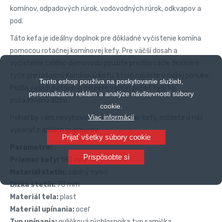
komínov, odpadových rúrok, vodovodných rúrok, odkvapov a
pod.
Táto kefa je ideálny doplnok pre dôkladné vyčistenie komína
pomocou rotačnej komínovej kefy. Pre väčší dosah a
vyčistenie celého dymovodu použite predlžovacie flexibilné
tyče pre rotačnú komínovú kefu, ktoré nájdete v našej ponuke.
Tento eshop používa na poskytovanie služieb,
Podľa vašich potrieb si môžete vybrať počet tyčí na
personalizáciu reklám a analýze návštevnosti súbory
požadovanú dĺžku.
cookie.
Viac informácií
Pokiaľ by vám nevyhovoval daný priemer kefy, môžete u nás
vyberať z ďalších priemerov.
Prijať všetky súbory cookie
Parametre:
Prispôsobte si
Priemer kefy:
180 mm
Materiál štetín:
odolný nylon
Dĺžka štetín:
70 mm
Materiál tela:
plast
Materiál upínania:
oceľ
Typ upínania:
guličková rýchlospojka typ samička