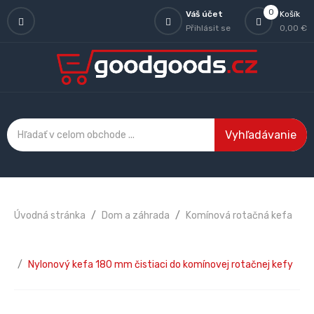
0
Váš účet
Košík
Přihlásit se
0,00 €
Vyhľadávanie
Úvodná stránka
Dom a záhrada
Komínová rotačná kefa
Nylonový kefa 180 mm čistiaci do komínovej rotačnej kefy