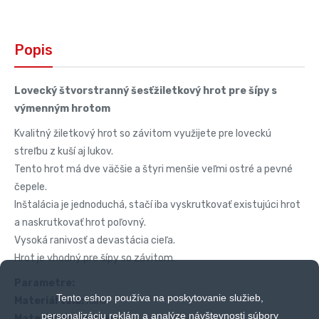
Popis
Lovecký štvorstranný šesťžiletkový hrot pre šípy s
výmenným hrotom
Kvalitný žiletkový hrot so závitom využijete pre loveckú
streľbu z kuší aj lukov.
Tento hrot má dve väčšie a štyri menšie veľmi ostré a pevné
čepele.
Inštalácia je jednoduchá, stačí iba vyskrutkovať existujúci hrot
a naskrutkovať hrot poľovný.
Vysoká ranivosť a devastácia cieľa.
Hrot je vhodný pre šípy so závitom.
Parametre:
Tento eshop používa na poskytovanie služieb,
Materiál tela:
hliník
personalizáciu reklám a analýze návštevnosti súbory
Materiál čepele:
nerez