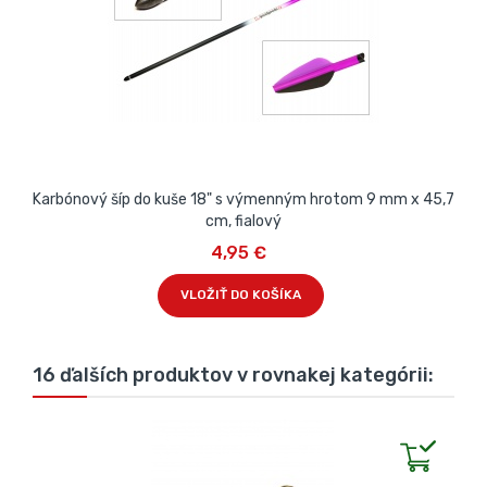
Karbónový šíp do kuše 18" s výmenným hrotom 9 mm x 45,7
K
cm, fialový
4,95 €
VLOŽIŤ DO KOŠÍKA
16 ďalších produktov v rovnakej kategórii: