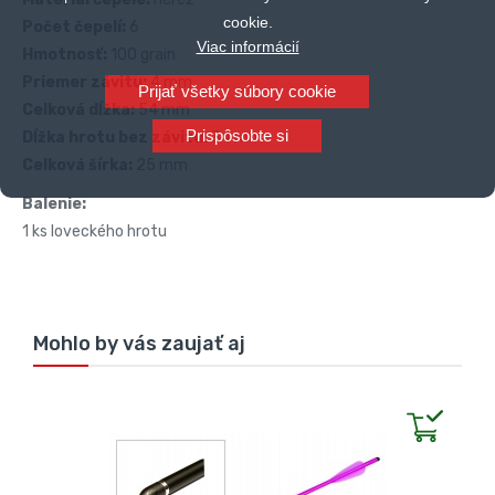
cookie.
Počet čepelí:
6
Viac informácií
Hmotnosť:
100 grain
Priemer závitu:
4 mm
Prijať všetky súbory cookie
Celková dĺžka:
54 mm
Prispôsobte si
Dĺžka hrotu bez závitu:
34 mm
Celková šírka:
25 mm
Balenie:
1 ks loveckého hrotu
Mohlo by vás zaujať aj