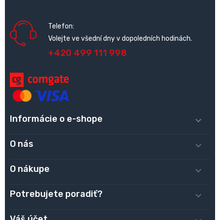
Telefon:
Volejte ve všední dny v dopoledních hodinách.
+420 499 111 998
Informácie o e-shope

O nás

O nákupe

Potrebujete poradiť?

Váš účet