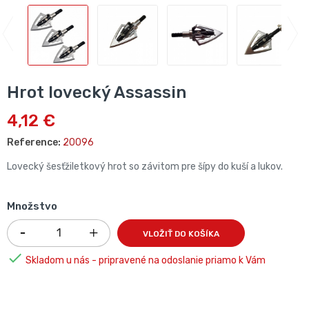
Hrot lovecký Assassin
4,12 €
Reference:
20096
Lovecký šesťžiletkový hrot so závitom pre šípy do kuší a lukov.
Množstvo
VLOŽIŤ DO KOŠÍKA

Skladom u nás - pripravené na odoslanie priamo k Vám