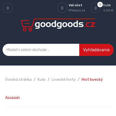
0
Váš účet
Košík
Přihlásit se
0,00 €
Vyhľadávanie
Úvodná stránka
Kuše
Lovecké hroty
Hrot lovecký
Assassin