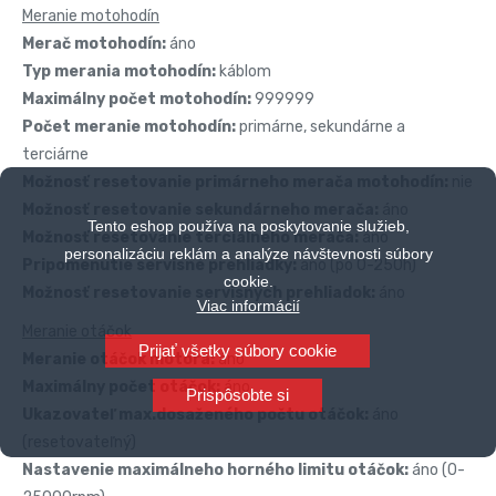
Meranie motohodín
Merač motohodín:
áno
Typ merania motohodín:
káblom
Maximálny počet motohodín:
999999
Počet meranie motohodín:
primárne, sekundárne a
terciárne
Možnosť resetovanie primárneho merača motohodín:
nie
Možnosť resetovanie sekundárneho merača:
áno
Tento eshop používa na poskytovanie služieb,
Možnosť resetovanie terciálneho merača:
áno
personalizáciu reklám a analýze návštevnosti súbory
Pripomenutie servisné prehliadky:
áno (po 0-250h)
cookie.
Možnosť resetovanie servisných prehliadok:
áno
Viac informácií
Meranie otáčok
Prijať všetky súbory cookie
Meranie otáčok motora:
áno
Maximálny počet otáčok:
áno
Prispôsobte si
Ukazovateľ max.dosaženého počtu otáčok:
áno
(resetovateľný)
Nastavenie maximálneho horného limitu otáčok:
áno (0-