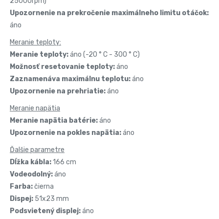
25000rpm)
Upozornenie na prekročenie maximálneho limitu otáčok:
áno
Meranie teploty:
Meranie teploty:
áno (-20 ° C - 300 ° C)
Možnosť resetovanie teploty:
áno
Zaznamenáva maximálnu teplotu:
áno
Upozornenie na prehriatie:
áno
Meranie napätia
Meranie napätia batérie:
áno
Upozornenie na pokles napätia:
áno
Ďalšie parametre
Dĺžka kábla:
166 cm
Vodeodolný:
áno
Farba:
čierna
Dispej:
51x23 mm
Podsvietený displej:
áno