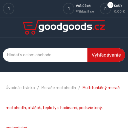
0
Váš účet
Košík
Přihlásit se
0,00 €
Vyhľadávanie
Úvodná stránka
Merače motohodín
Multifunkčný merač
motohodín, otáčok, teploty s hodinami, podsvietený,
vodeodolný