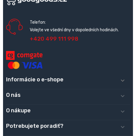
Telefon:
Volejte ve všední dny v dopoledních hodinách.
+420 499 111 998
Informácie o e-shope

O nás

O nákupe

Potrebujete poradiť?
