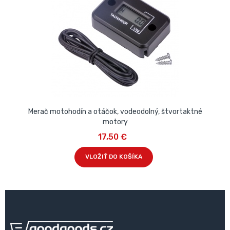
Merač motohodín a otáčok, vodeodolný, štvortaktné
motory
17,50 €
VLOŽIŤ DO KOŠÍKA