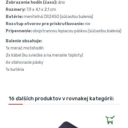
Zobrazenie hodín (času):
áno
Rozmery:
7,9 x 4,1 x 2,1 cm
Batérie:
meniteľná CR2450 (súčasťou balenia)
Rozstup otvorov pre priskrutkovanie:
nie
Pripevnenie:
obojstrannou lepiacou páskou (súčasťou balenia)
Balenie obsahuje:
1x merač motohodín
2x kábel (ku sviečke a na meranie teploty)
6x sťahovacie pásky
1x batéria
16 ďalších produktov v rovnakej kategórii: