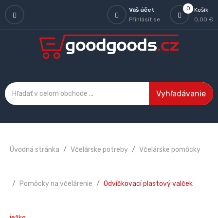
0
Váš účet
Košík
Přihlásit se
0,00 €
Vyhľadávanie
Úvodná stránka
Včelárske potreby
Včelárske pomôcky
Pomôcky na včelárenie
Odvíčkovací plastový valček
ježko