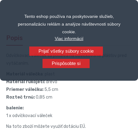
Tento eshop používa na poskytovanie služieb,
personalizáciu reklám a analýze návštevnosti súbory
cookie.
Popis
Viac informácií
Prijať všetky súbory cookie
Odvíčkovací váleček sa používa na odvíčkovanie plášťov pred
vytáčaním.
Prispôsobte si
Materiál válečka
: plast
Materiál rukojeti:
drevo
Priemer válečku:
5,5 cm
Rozteč trnů:
0,85 cm
balenie:
1 x odvíčkovací váleček
Na toto zboží môžete využiť dotáciu EÚ.