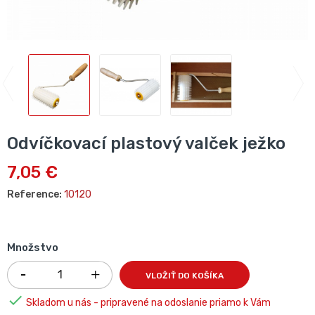
Odvíčkovací plastový valček ježko
7,05 €
Reference:
10120
Množstvo
VLOŽIŤ DO KOŠÍKA

Skladom u nás - pripravené na odoslanie priamo k Vám