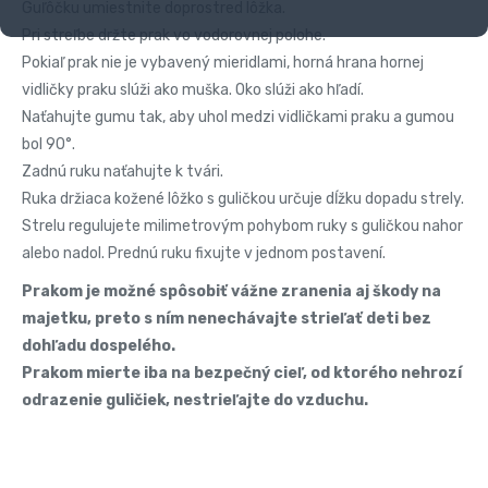
Guľôčku umiestnite doprostred lôžka.
Pri streľbe držte prak vo vodorovnej polohe.
Pokiaľ prak nie je vybavený mieridlami, horná hrana hornej
vidličky praku slúži ako muška. Oko slúži ako hľadí.
Naťahujte gumu tak, aby uhol medzi vidličkami praku a gumou
bol 90°.
Zadnú ruku naťahujte k tvári.
Ruka držiaca kožené lôžko s guličkou určuje dĺžku dopadu strely.
Strelu regulujete milimetrovým pohybom ruky s guličkou nahor
alebo nadol. Prednú ruku fixujte v jednom postavení.
Prakom je možné spôsobiť vážne zranenia aj škody na
majetku, preto s ním nenechávajte strieľať deti bez
dohľadu dospelého.
Prakom mierte iba na bezpečný cieľ, od ktorého nehrozí
odrazenie guličiek, nestrieľajte do vzduchu.