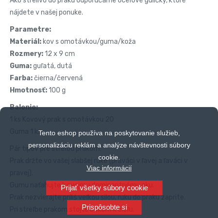
Ako strelivo do praku odporúčame oceľové guličky, ktoré
nájdete v našej ponuke.
Parametre:
Materiál:
kov s omotávkou/guma/koža
Rozmery:
12 x 9 cm
Guma:
guľatá, dutá
Farba:
čierna/červená
Hmotnosť:
100 g
Balenie:
1 ks Kovový prak s omotávkou 20
Guma 1 ks
Tento eshop používa na poskytovanie služieb,
personalizáciu reklám a analýze návštevnosti súbory
Pár tipov pre streľbu prakom:
cookie.
Prak držte vo vašej slabšej ruke (praváci v ľavej a ľaváci v
Viac informácií
pravej).
Gumu naťahujte k svojmu dominantnému oku.
Prijať všetky súbory cookie
Prak nezvierajte príliš veľkou silou, ruku do praku zaprite.
Prispôsobte si
Pri streľbe prakom stojte bokom k cieľu.