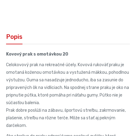
Popis
Kovový prak s omotávkou 20
Celokovový prak na rekreačné účely. Kovová rukoväť praku je
omotaná koženou omotávkou a vystužená mäkkou, pohodlnou
výstužou. Guma sa nasadzuje jednoducho, iba sa zasunie do
pripravených ôk na vidliciach. Na spodnej strane praku je oko na
pripnutie pútka, ktoré pomáha pri náťahu gumy. Pútko nie je
súčasťou balenia.
Prak dobre poslúži na zábavu, športovú streľbu, zakrmovanie,
plašenie, streľbu na rôzne terče. Môže sa stať aj pekným
darčekom.