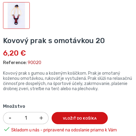
Kovový prak s omotávkou 20
6,20 €
Reference:
90020
Kovový prak s gumou a koženým košíčkom. Prak je omotaný
koženou omotávkou, rukoväť je vystužená. Prak slúži na relaxačnú
činnosť pre dospelých, na športové účely, zakrmovanie, plašenie
drobnej zveri, streľbe na terč alebo na plechovky.
Množstvo
VLOŽIŤ DO KOŠÍKA

Skladom u nás - pripravené na odoslanie priamo k Vám