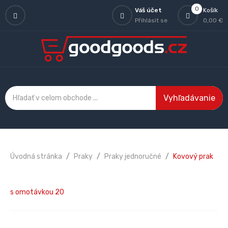
0
Váš účet
Košík
Přihlásit se
0,00 €
Vyhľadávanie
Úvodná stránka
Praky
Praky jednoručné
Kovový prak
s omotávkou 20