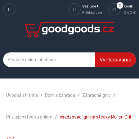
0
Váš účet
Košík
Přihlásit se
0,00 €
Vyhľadávanie
Úvodná stránka
Dom a záhrada
Záhradné grily
Príslušenstvo ku grilom
Vsadzovací gril na steaky Müller-Gril
700