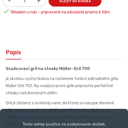
VLOŽIŤ DO KOŠÍKA

Skladom u nás - pripravené na odoslanie priamo k Vám
Popis
Vsadzovací gril na steaky Müller-Gril 700
je skvelou vychytávkou na rozšírenie funkcií záhradného grilu
Müller-Gril 700. Na vsadzovacom grile pripravíte perfektné
steaky nad dreveným uhlím.
Gril je zložený z oceľovej vane, do ktorej sa nasype drevené
uhlie a to po zapálení vydrží horieť dlhé hodiny. Vaňa sa po
zapálení prikryje nerezovým plechom na ktorom sa mäso
Tento eshop používa na poskytovanie služieb,
griluje. Dostatočné a správne horenie zaisťujú otvory.