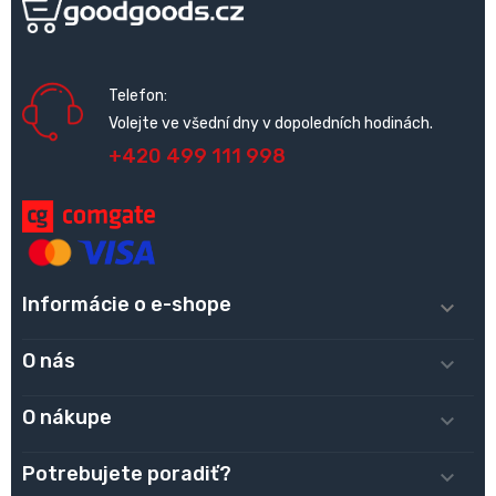
Telefon:
Volejte ve všední dny v dopoledních hodinách.
+420 499 111 998
Informácie o e-shope

O nás

O nákupe

Potrebujete poradiť?
