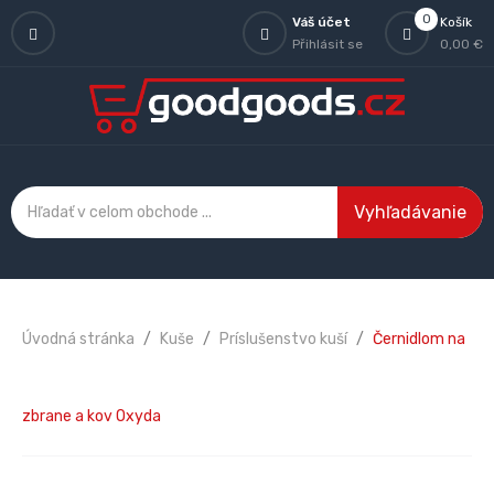
0
Váš účet
Košík
Přihlásit se
0,00 €
Vyhľadávanie
Úvodná stránka
Kuše
Príslušenstvo kuší
Černidlom na
zbrane a kov Oxyda