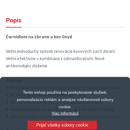
Popis
Černidlom na zbrane a kov Oxyd
Veľmi jednoduchý spôsob renovácie kovových častí zbraní.
Veľmi efektívne v kombinácii s odmasťovačom. Nové
antikorodující zloženie.
Postup:
1. Očistite povrch od rzy, špiny a mastnoty. opláchnite vodou
Tento eshop používa na poskytovanie služieb,
2. Na vlhký povrch naneste černidlom Oxyd
personalizáciu reklám a analýze návštevnosti súbory
3. Nechajte pôsobiť 10 min, potom opláchnite vodou.
cookie.
4. Nanášanie Oxyd opakujte tolkrát, až bude povrch čierny.
Viac informácií
5. Zbraň nechajte zaschnúť a potom vyleštite pomocou oleja.
Prijať všetky súbory cookie