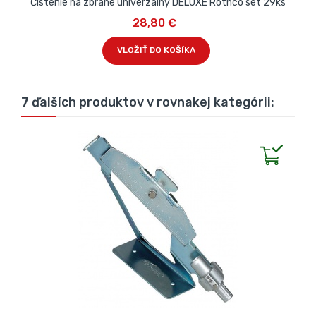
Čistenie na zbrane univerzálny DELUXE Rothco set 29ks
28,80 €
VLOŽIŤ DO KOŠÍKA
7 ďalších produktov v rovnakej kategórii: