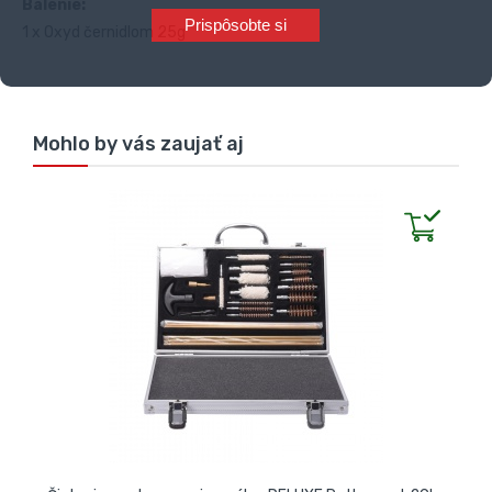
Balenie:
Prispôsobte si
1 x Oxyd černidlom 25g
Mohlo by vás zaujať aj