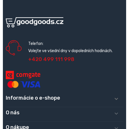
Telefon:
Volejte ve všední dny v dopoledních hodinách.
+420 499 111 998
Informácie o e-shope

O nás

O nákupe
