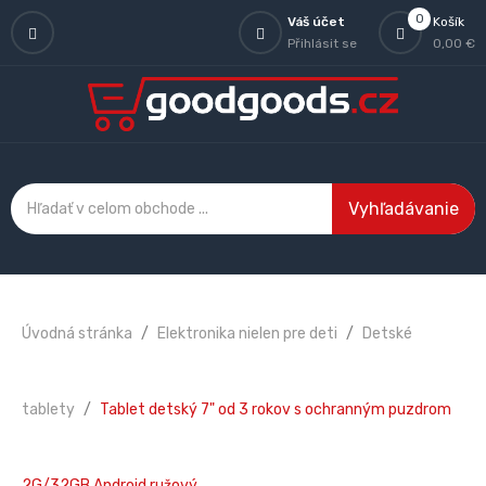
0
Váš účet
Košík
Přihlásit se
0,00 €
Vyhľadávanie
Úvodná stránka
Elektronika nielen pre deti
Detské
tablety
Tablet detský 7" od 3 rokov s ochranným puzdrom
2G/32GB Android ružový