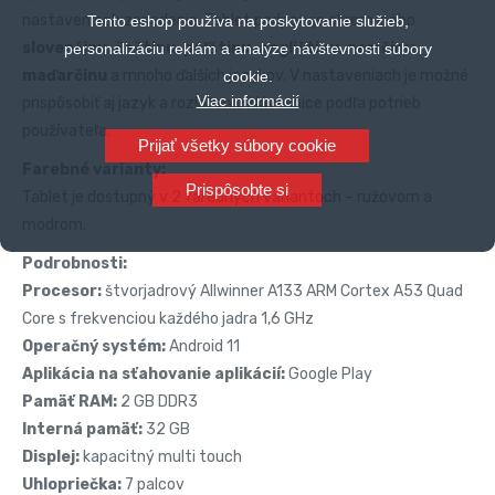
nastaveniach zariadenia. Tablet podporuje okrem iného
Tento eshop používa na poskytovanie služieb,
slovenčinu, češtinu, poľštinu, angličtinu, nemčinu,
personalizáciu reklám a analýze návštevnosti súbory
maďarčinu
a mnoho ďalších jazykov. V nastaveniach je možné
cookie.
Viac informácií
prispôsobiť aj jazyk a rozloženie klávesnice podľa potrieb
používateľa.
Prijať všetky súbory cookie
Farebné varianty:
Prispôsobte si
Tablet je dostupný v 2 farebných variantoch – ružovom a
modrom.
Podrobnosti:
Procesor:
štvorjadrový Allwinner A133 ARM Cortex A53 Quad
Core s frekvenciou každého jadra 1,6 GHz
Operačný systém:
Android 11
Aplikácia na sťahovanie aplikácií:
Google Play
Pamäť RAM:
2 GB DDR3
Interná pamäť:
32 GB
Displej:
kapacitný multi touch
Uhlopriečka:
7 palcov