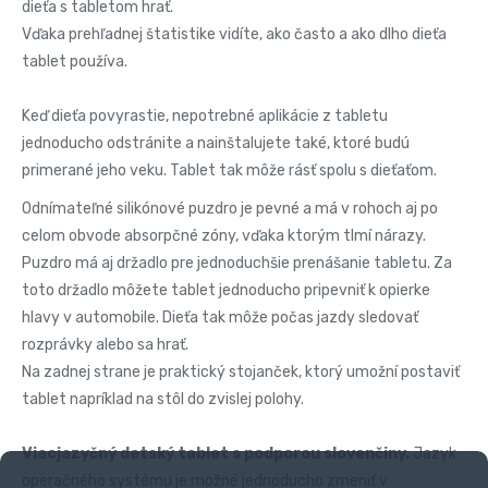
dieťa s tabletom hrať.
Vďaka prehľadnej štatistike vidíte, ako často a ako dlho dieťa
tablet používa.
Keď dieťa povyrastie, nepotrebné aplikácie z tabletu
jednoducho odstránite a nainštalujete také, ktoré budú
primerané jeho veku. Tablet tak môže rásť spolu s dieťaťom.
Odnímateľné silikónové puzdro je pevné a má v rohoch aj po
celom obvode absorpčné zóny, vďaka ktorým tlmí nárazy.
Puzdro má aj držadlo pre jednoduchšie prenášanie tabletu. Za
toto držadlo môžete tablet jednoducho pripevniť k opierke
hlavy v automobile. Dieťa tak môže počas jazdy sledovať
rozprávky alebo sa hrať.
Na zadnej strane je praktický stojanček, ktorý umožní postaviť
tablet napríklad na stôl do zvislej polohy.
Viacjazyčný detský tablet s podporou slovenčiny.
Jazyk
operačného systému je možné jednoducho zmeniť v