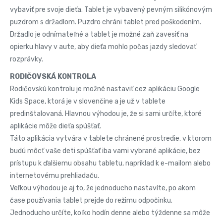
vybaviť pre svoje dieťa. Tablet je vybavený pevným silikónovým
puzdrom s držadlom. Puzdro chráni tablet pred poškodením.
Držadlo je odnímateľné a tablet je možné zaň zavesiť na
opierku hlavy v aute, aby dieťa mohlo počas jazdy sledovať
rozprávky.
RODIČOVSKÁ KONTROLA
Rodičovskú kontrolu je možné nastaviť cez aplikáciu Google
Kids Space, ktorá je v slovenčine a je už v tablete
predinštalovaná. Hlavnou výhodou je, že si sami určíte, ktoré
aplikácie môže dieťa spúšťať.
Táto aplikácia vytvára v tablete chránené prostredie, v ktorom
budú môcť vaše deti spúšťať iba vami vybrané aplikácie, bez
prístupu k ďalšiemu obsahu tabletu, napríklad k e-mailom alebo
internetovému prehliadaču.
Veľkou výhodou je aj to, že jednoducho nastavíte, po akom
čase používania tablet prejde do režimu odpočinku.
Jednoducho určíte, koľko hodín denne alebo týždenne sa môže