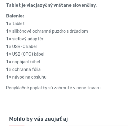
Tablet je viacjazyčný vrátane slovenčiny.
Balenie:
1 × tablet
1 × silikónové ochranné puzdro s držadlom
1 × sieťový adaptér
1 × USB-C kábel
1 × USB (OTG) kábel
1 × napájací kábel
1 × ochranná fólia
1 × návod na obsluhu
Recyklačné poplatky sú zahrnuté v cene tovaru.
Mohlo by vás zaujať aj