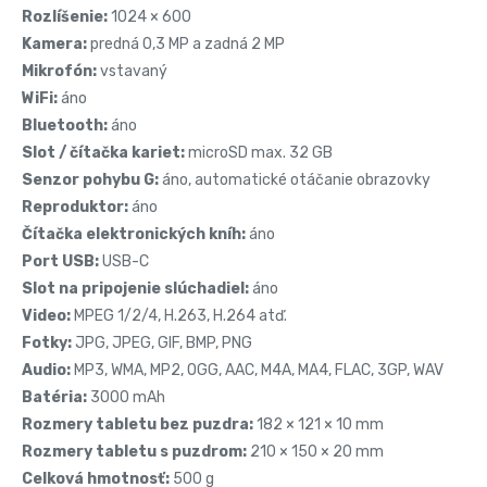
Rozlíšenie:
1024 × 600
Kamera:
predná 0,3 MP a zadná 2 MP
Mikrofón:
vstavaný
WiFi:
áno
Bluetooth:
áno
Slot / čítačka kariet:
microSD max. 32 GB
Senzor pohybu G:
áno, automatické otáčanie obrazovky
Reproduktor:
áno
Čítačka elektronických kníh:
áno
Port USB:
USB-C
Slot na pripojenie slúchadiel:
áno
Video:
MPEG 1/2/4, H.263, H.264 atď.
Fotky:
JPG, JPEG, GIF, BMP, PNG
Audio:
MP3, WMA, MP2, OGG, AAC, M4A, MA4, FLAC, 3GP, WAV
Batéria:
3000 mAh
Rozmery tabletu bez puzdra:
182 × 121 × 10 mm
Rozmery tabletu s puzdrom:
210 × 150 × 20 mm
Celková hmotnosť:
500 g