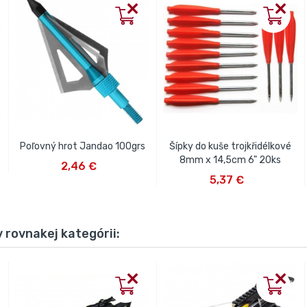
Poľovný hrot Jandao 100grs
Šípky do kuše trojkřidélkové
VLOŽIŤ DO KOŠÍKA
8mm x 14,5cm 6" 20ks
2,46 €
VLOŽIŤ DO KOŠÍKA
5,37 €
 rovnakej kategórii: