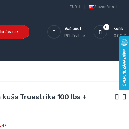
EUR
Slovenčina
0
Váš účet
Košík
ľadávanie
Přihlásit se
0,00 €
 kuša Truestrike 100 lbs +
047