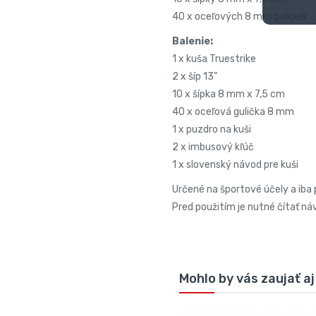
40 x oceľových 8 mm guličiek
Balenie:
1 x kuša Truestrike
2 x šíp 13"
10 x šípka 8 mm x 7,5 cm
40 x oceľová gulička 8 mm
1 x puzdro na kuši
2 x imbusový kľúč
1 x slovenský návod pre kuši
Určené na športové účely a iba 
Pred použitím je nutné čítať ná
Mohlo by vás zaujať aj