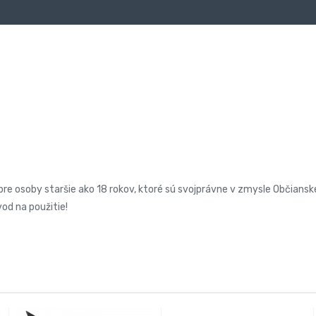
pre osoby staršie ako 18 rokov, ktoré sú svojprávne v zmysle Občians
vod na použitie!