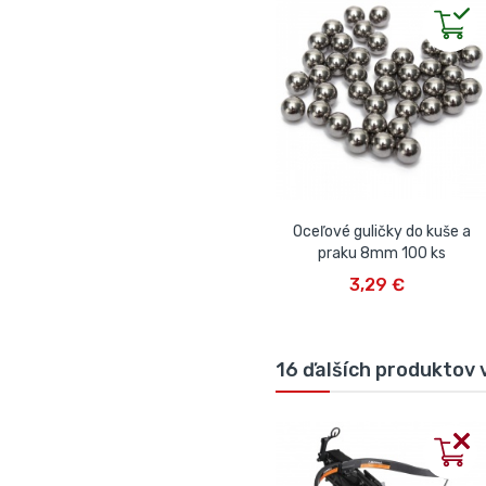
Oceľové guličky do kuše a
praku 8mm 100 ks
VLOŽIŤ DO KOŠÍKA
3,29 €
16 ďalších produktov v