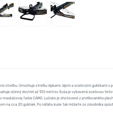
čnú streľbu. Umožňuje streľbu šípkami, šípmi a oceľovými guličkami s
huje účinný dostrel až 100 metrov. Kuša je vybavená oceľovou teti
 maskáčovej farbe CAMO. Lučisko je zhotovené z profilovaného plechu. 
m na cca 20 guličiek. Po náťahu kuše tak môžete zo zásobníka spúsť g