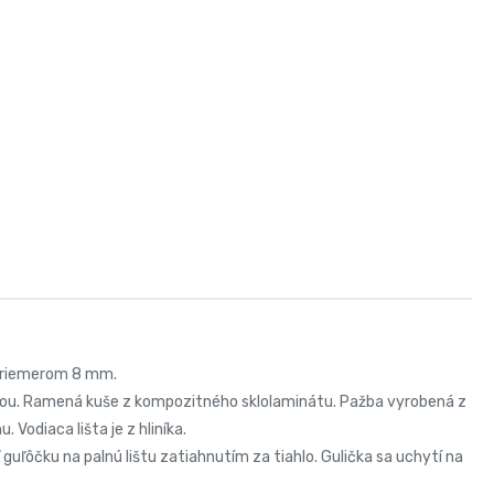
 priemerom 8 mm.
vou. Ramená kuše z kompozitného sklolaminátu. Pažba vyrobená z
Vodiaca lišta je z hliníka.
uľôčku na palnú lištu zatiahnutím za tiahlo. Gulička sa uchytí na