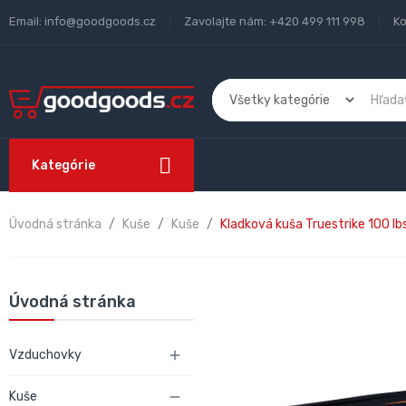
Email:
info@goodgoods.cz
Zavolajte nám:
+420 499 111 998
Ko
Kategórie
Úvodná stránka
Kuše
Kuše
Kladková kuša Truestrike 100 lbs
Úvodná stránka
Vzduchovky

Kuše
