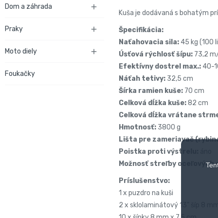
Dom a záhrada

Kuša je dodávaná s bohatým prí
Praky

Špecifikácia:
Naťahovacia sila:
45 kg (100 li
Moto diely

Úsťová rýchlosť šípu:
73,2 m/
Efektívny dostrel max.:
40-10
Foukačky
Náťah tetivy:
32,5 cm
Šírka ramien kuše:
70 cm
Celková dĺžka kuše:
82 cm
Celková dĺžka vrátane strm
Hmotnosť:
3800 g
Lišta pre zameriavač (rybin
Poistka proti výstrelu:
áno
Možnosť streľby oceľových g
Ten
Príslušenstvo:
1 x puzdro na kuši
2 x sklolaminátový 13" šíp 8 m
10 x šípky 8 mm x 7,5 cm