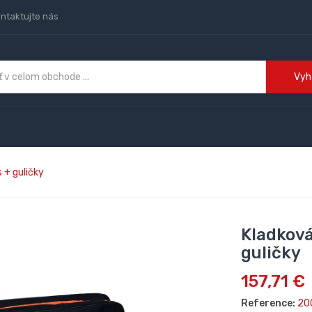
ntaktujte nás
Vyh
 + guličky
Kladková
guličky
157,71 €
Reference:
20