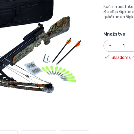
Kuša Truestrike
Streľba šípkami
guličkami a šípk
Množstvo

Skladom u n