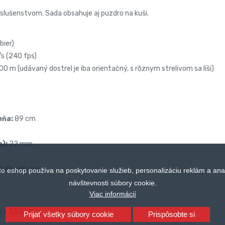
slušenstvom. Sada obsahuje aj puzdro na kuši.
bier)
s (240 fps)
0 m (udávaný dostrel je iba orientačný, s rôznym strelivom sa líši)
eňa:
89 cm
a):
22 mm
uličiek:
áno
to eshop používa na poskytovanie služieb, personalizáciu reklám a ana
návštevnosti súbory cookie.
Viac informácií
m x 33,5 cm
Prijať všetky súbory cookie
Prispôsobte si