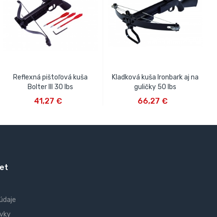
Reflexná pištoľová kuša
Kladková kuša Ironbark aj na
Bolter III 30 lbs
guličky 50 lbs
VLOŽIŤ DO KOŠÍKA
VLOŽIŤ DO KOŠÍKA
41,27 €
66,27 €
et
údaje
vky