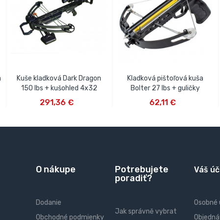
a
Kuše kladková Dark Dragon
Kladková pištoľová kuša
150 lbs + kušohled 4x32
Bolter 27 lbs + guličky
VLOŽIŤ DO KOŠÍKA
VLOŽIŤ DO KOŠÍKA
291,36 €
62,11 €
O nákupe
Potrebujete
Váš úč
poradiť?
Dodanie
Osobné 
Jak správně vybrat
Obchodné podmienky
Objedná