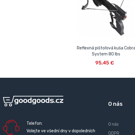
Reflexná pištoľová kuša Cobr
System 80 lbs
VLOŽIŤ DO KOŠÍKA
95,45 €
O nás
Telefon:
O nás
Volejte ve všední dny v dopoledních
GDPR