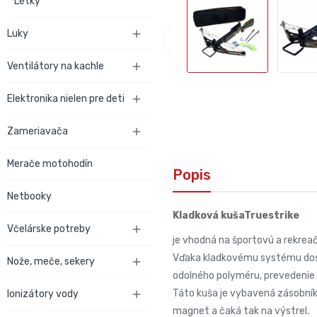
Letky
Luky

Ventilátory na kachle

Elektronika nielen pre deti

Zameriavača

Merače motohodín
Popis
Netbooky
Kladková kušaTruestrike
Včelárske potreby

je vhodná na športovú a rekrea
Vďaka kladkovému systému dosa
Nože, meče, sekery

odolného polyméru, prevedenie v
Táto kuša je vybavená zásobníko
Ionizátory vody

magnet a čaká tak na výstrel.