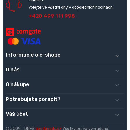
Telefon:
Volejte ve všední dny v dopoledních hodinách.
+420 499 111 998
Informácie o e-shope

O nás

O nákupe

Potrebujete poradiť?

Váš účet

© 2009 - DNES
goodgoods.cz
Všetky práva vyhradené.