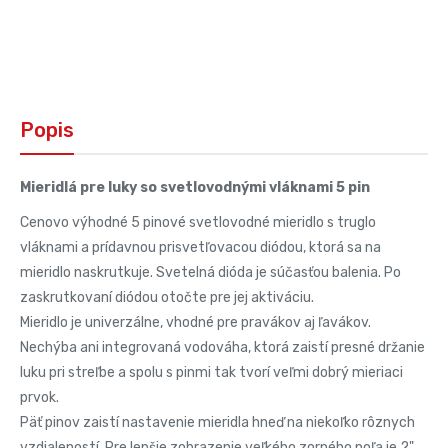
Popis
Mieridlá pre luky so svetlovodnými vláknami 5 pin
Cenovo výhodné 5 pinové svetlovodné mieridlo s truglo
vláknami a prídavnou prisvetľovacou diódou, ktorá sa na
mieridlo naskrutkuje. Svetelná dióda je súčasťou balenia. Po
zaskrutkovaní diódou otočte pre jej aktiváciu.
Mieridlo je univerzálne, vhodné pre pravákov aj ľavákov.
Nechýba ani integrovaná vodováha, ktorá zaistí presné držanie
luku pri streľbe a spolu s pinmi tak tvorí veľmi dobrý mieriaci
prvok.
Päť pinov zaistí nastavenie mieridla hneď na niekoľko rôznych
vzdialeností. Pre lepšie zobrazenie veľkého zorného poľa je 2"