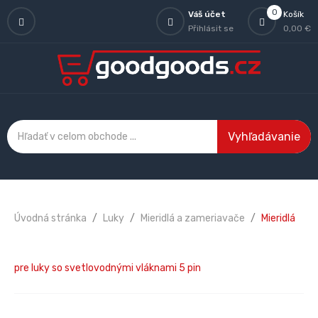
0
Váš účet
Košík
Přihlásit se
0,00 €
Vyhľadávanie
Úvodná stránka
Luky
Mieridlá a zameriavače
Mieridlá
pre luky so svetlovodnými vláknami 5 pin