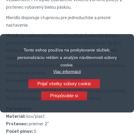
prstenec vybavený bielou páskou.
Mieridlo disponuje stupnicou pre jednoduchšie a presné
nastavenie.
Mieridlo je vďaka svojej kovovej konštrukcii s kombináciou s
plastovým prstencom ľahké a zároveň veľmi pevné. Je plne
Tento eshop používa na poskytovanie služieb,
nastaviteľné, vertikálne aj horizontálne. Nastavenie polôh
personalizáciu reklám a analýze návštevnosti súbory
mieridiel sa vykonáva pomocou imbusového kľúča. Ďalej sa
cookie.
nastavujú konkrétne piny v závislosti od vzdialenosti, na ktorú
Viac informácií
chce strelec strieľať.
Imbusové kľúče nie sú súčasťou balenia.
Prijať všetky súbory cookie
Pripojenie mieridla skrutkami k luku je možné v dvoch polohách.
Prispôsobte si
Skrutky na pripevnenie k luku sú súčasťou balenia.
Parametre:
Materiál:
kov/plast
Prstenec:
priemer 2"
Počet pinov:
5