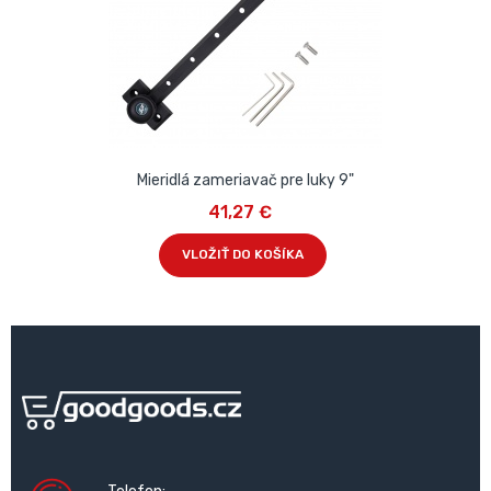
Mieridlá zameriavač pre luky 9"
41,27 €
VLOŽIŤ DO KOŠÍKA