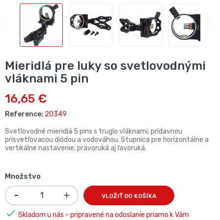
Mieridlá pre luky so svetlovodnými
vláknami 5 pin
16,65 €
Reference:
20349
Svetlovodné mieridlá 5 pins s truglo vláknami, prídavnou
prisvetľovacou diódou a vodováhou. Stupnica pre horizontálne a
vertikálne nastavenie, pravoruká aj ľavoruká.
Množstvo
VLOŽIŤ DO KOŠÍKA

Skladom u nás - pripravené na odoslanie priamo k Vám