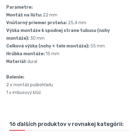
Parametre:
Montáž na lištu:
22 mm
Vnútorný priemer prsteňa:
25,4 mm
Výška montáže k spodnej strane tubusu (nohy
montáže):
30 mm
Celková výška (nohy + telo montáže):
55 mm
Hrúbka montáže:
15 mm
Materiál:
dural
Balenie:
2 x montáž puškohľadu
1 x imbusový kľúč
16 ďalších produktov v rovnakej kategórii: