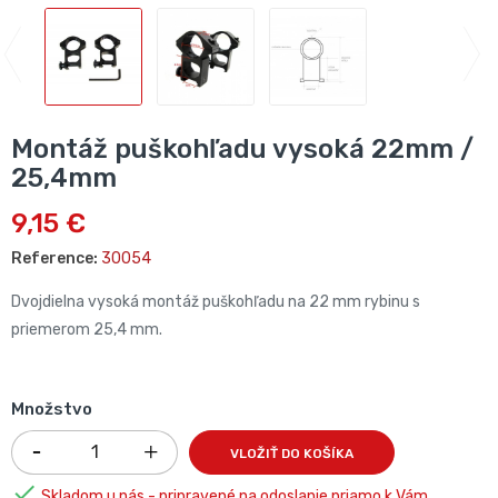
Montáž puškohľadu vysoká 22mm /
25,4mm
9,15 €
Reference:
30054
Dvojdielna vysoká montáž puškohľadu na 22 mm rybinu s
priemerom 25,4 mm.
Množstvo
VLOŽIŤ DO KOŠÍKA

Skladom u nás - pripravené na odoslanie priamo k Vám