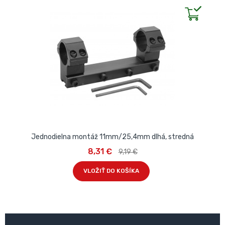
Jednodielna montáž 11mm/25,4mm dlhá, stredná
8,31 €
9,19 €
VLOŽIŤ DO KOŠÍKA