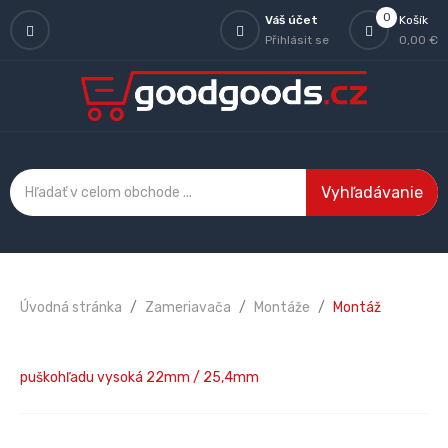
0
Váš účet
Košík
Přihlásit se
0,00 €
Vyhľadávanie
Úvodná stránka
Zameriavača
Montáže
Montáž
puškohľadu vysoká 22mm / 25,4mm