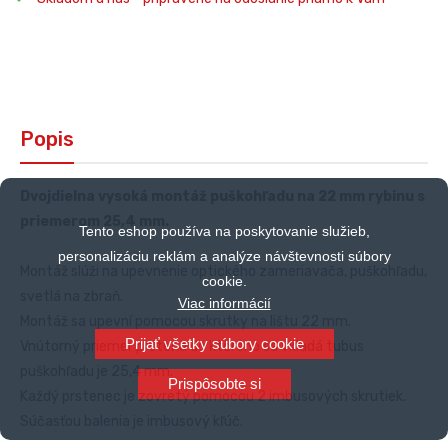
Popis
Dvojdielna vysoká montáž puškohľadu na 22 mm rybinu s
priemerom 25,4 mm.
Tento eshop používa na poskytovanie služieb,
personalizáciu reklám a analýze návštevnosti súbory
Montáž slúži na upevnenie optického zameriavača, puškohľadu,
cookie.
svetlá na zbraň.
Viac informácií
Montáž sa upevní pomocou skrutky na lištu 22 mm.
Prijať všetky súbory cookie
Vnútorný priemer prsteňa do ktorého sa vkladá tubus
puškohľadu je 25,4 mm.
Prispôsobte si
Každý prstenec je zovretý pomocou 2 imbusových skrutiek.
Súčasťou balenia je imbusový kľúč.