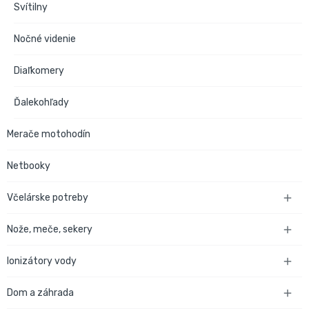
Svítilny
Nočné videnie
Diaľkomery
Ďalekohľady
Merače motohodín
Netbooky
Včelárske potreby

Nože, meče, sekery

Ionizátory vody

Dom a záhrada
