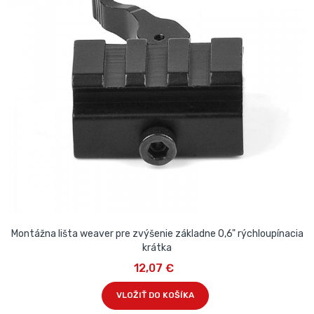
Montážna lišta weaver pre zvýšenie základne 0,6" rýchloupínacia
krátka
12,07 €
VLOŽIŤ DO KOŠÍKA