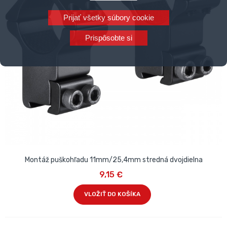
Prijať všetky súbory cookie
Prispôsobte si
Montáž puškohľadu 11mm/25,4mm stredná dvojdielna
9,15 €
VLOŽIŤ DO KOŠÍKA