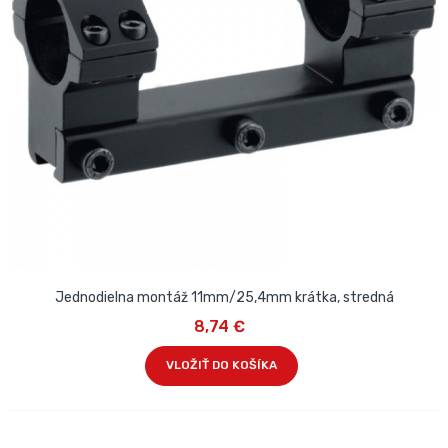
Jednodielna montáž 11mm/25,4mm krátka, stredná
8,74 €
VLOŽIŤ DO KOŠÍKA