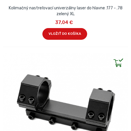
Kolimačný nastreľovací univerzálny laser do hlavne .177 - .78
zelený XL
37,04 €
VLOŽIŤ DO KOŠÍKA