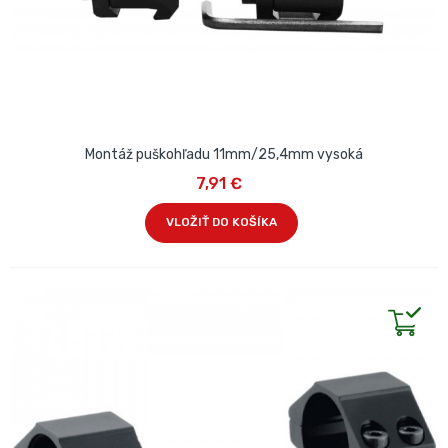
Montáž puškohľadu 11mm/25,4mm vysoká
7,91 €
VLOŽIŤ DO KOŠÍKA