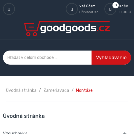
0
Váš účet
Košík
Přihlásit se
0,00 €
Vyhľadávanie
Úvodná stránka
Zameriavača
Montáže
Úvodná stránka
Vzduchovky
