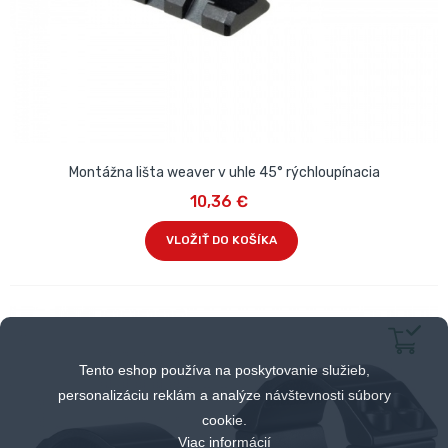
Montážna lišta weaver v uhle 45° rýchloupínacia
10,36 €
VLOŽIŤ DO KOŠÍKA
Tento eshop používa na poskytovanie služieb,
personalizáciu reklám a analýze návštevnosti súbory
cookie.
Viac informácií