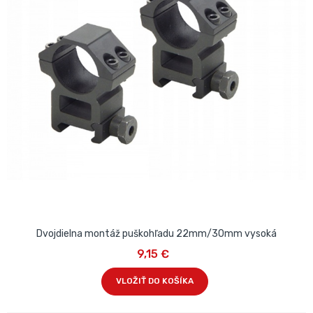
Dvojdielna montáž puškohľadu 22mm/30mm vysoká
9,15 €
VLOŽIŤ DO KOŠÍKA