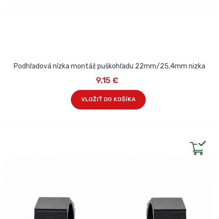
Podhľadová nízka montáž puškohľadu 22mm/25,4mm nizka
9,15 €
VLOŽIŤ DO KOŠÍKA