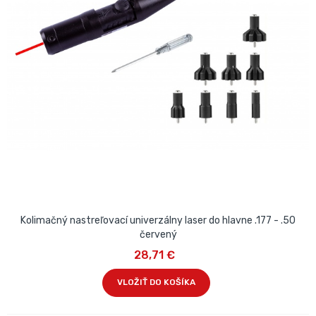
Kolimačný nastreľovací univerzálny laser do hlavne .177 - .50
červený
28,71 €
VLOŽIŤ DO KOŠÍKA