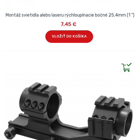
Montáž svietidla alebo laseru rýchloupínacie bočné 25,4mm (1 ")
7,45 €
VLOŽIŤ DO KOŠÍKA