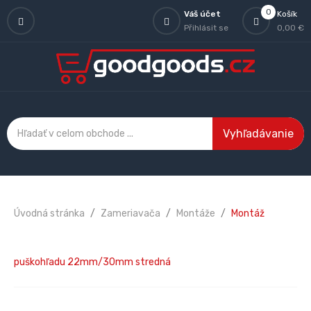
0
Váš účet
Košík
Přihlásit se
0,00 €
Vyhľadávanie
Úvodná stránka
Zameriavača
Montáže
Montáž
puškohľadu 22mm/30mm stredná