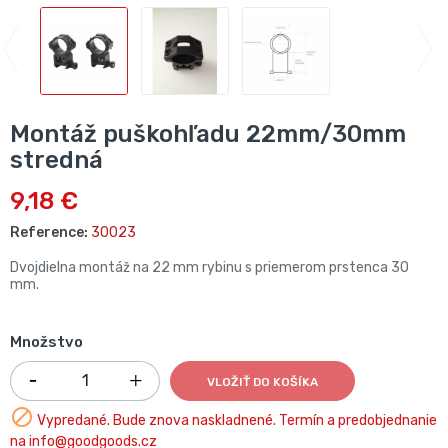
Montáž puškohľadu 22mm/30mm
stredná
9,18 €
Reference:
30023
Dvojdielna montáž na 22 mm rybinu s priemerom prstenca 30
mm.
Množstvo
VLOŽIŤ DO KOŠÍKA

Vypredané. Bude znova naskladnené. Termín a predobjednanie
na info@goodgoods.cz