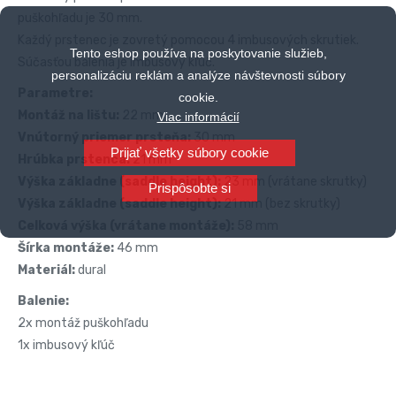
puškohľadu je 30 mm.
Každý prstenec je zovretý pomocou 4 imbusových skrutiek.
Tento eshop používa na poskytovanie služieb,
Súčasťou balenia je imbusový kľúč.
personalizáciu reklám a analýze návštevnosti súbory
Parametre:
cookie.
Montáž na lištu:
22 mm
Viac informácií
Vnútorný priemer prsteňa:
30 mm
Prijať všetky súbory cookie
Hrúbka prstenca:
21 mm
Výška základne (saddle height):
23 mm (vrátane skrutky)
Prispôsobte si
Výška základne (saddle height):
21 mm (bez skrutky)
Celková výška (vrátane montáže):
58 mm
Šírka montáže:
46 mm
Materiál:
dural
Balenie:
2x montáž puškohľadu
1x imbusový kľúč