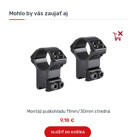
Mohlo by vás zaujať aj
Montáž puškohľadu 11mm/30mm stredná
9,18 €
VLOŽIŤ DO KOŠÍKA