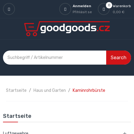
0
Anmelden
Warenkorb
Přihlásit se
0,00 €
Search
Startseite
Haus und Garten
Kaminrohrbürste
Startseite
Luftgewehre
