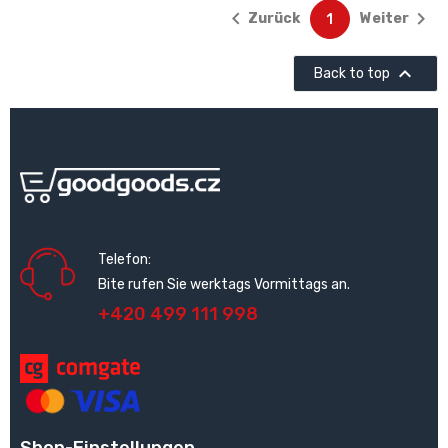


Zurück
Weiter
1

Back to top
Telefon:
Bite rufen Sie werktags Vormittags an.
+420 499 111 998
Shop-Einstellungen