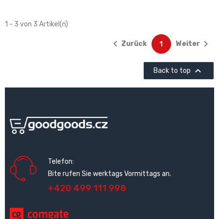
1 - 3 von 3 Artikel(n)


Zurück
Weiter
1

Back to top
Telefon:
Bite rufen Sie werktags Vormittags an.
+420 499 111 998