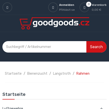
0
Anmelden
Warenkorb
Přihlásit se
0,00 €
Search
Startseite
Bienenzucht
Langstroth
Rahmen
Startseite
Luftgewehre
