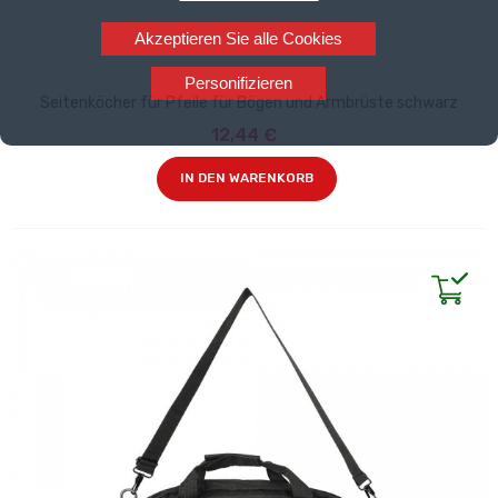
Akzeptieren Sie alle Cookies
Personifizieren
Seitenköcher für Pfeile für Bögen und Armbrüste schwarz
12,44 €
IN DEN WARENKORB