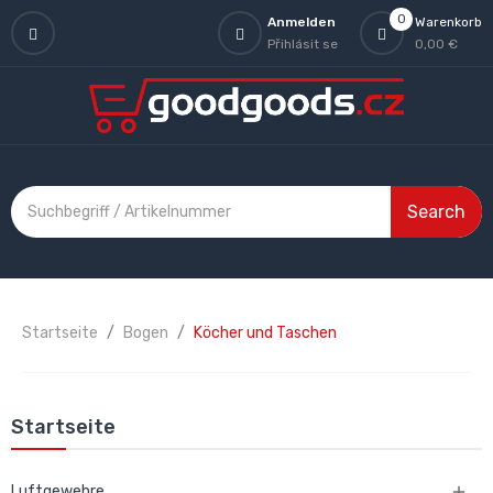
0
Anmelden
Warenkorb
Přihlásit se
0,00 €
Search
Startseite
Bogen
Köcher und Taschen
Startseite
Luftgewehre
