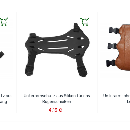
tz aus
Unterarmschutz aus Silikon für das
Unterarmscho
lang
Bogenschießen
L
IN DEN WARENKORB
IN D
4,13 €