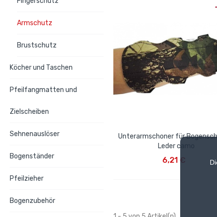
Fingerschutz
Armschutz
Brustschutz
Köcher und Taschen
Pfeilfangmatten und
Zielscheiben
Sehnenauslöser
Unterarmschoner für Bogensch
Leder camo
IN DEN WARENKORB
Bogenständer
6,21 €
Di
Pfeilzieher
Bogenzubehör
1 - 5 von 5 Artikel(n)