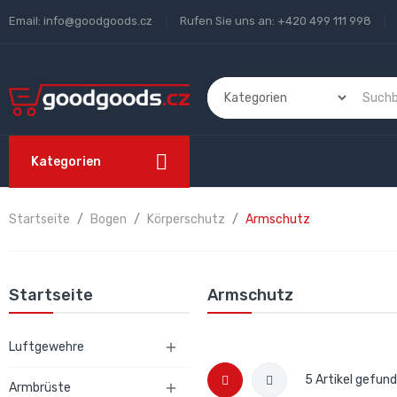
Email:
info@goodgoods.cz
Rufen Sie uns an:
+420 499 111 998
Kategorien
Startseite
Bogen
Körperschutz
Armschutz
Startseite
Armschutz
Luftgewehre

5 Artikel gefun
Armbrüste
