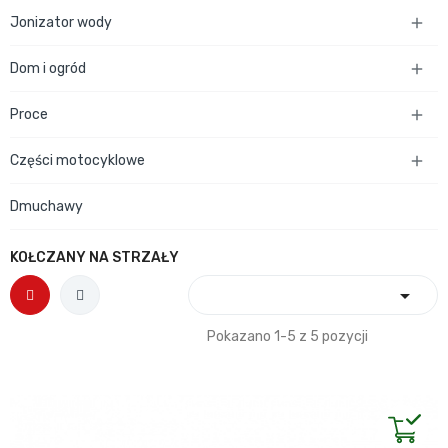
Jonizator wody

Dom i ogród

Proce

Części motocyklowe

Dmuchawy
KOŁCZANY NA STRZAŁY

Pokazano 1-5 z 5 pozycji