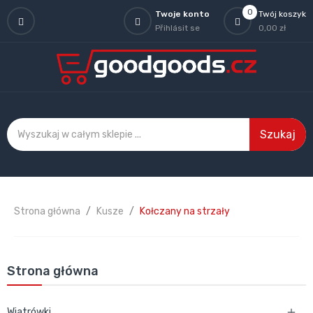
0
Twoje konto
Twój koszyk
Přihlásit se
0,00 zł
Szukaj
Strona główna
Kusze
Kołczany na strzały
Strona główna
Wiatrówki
