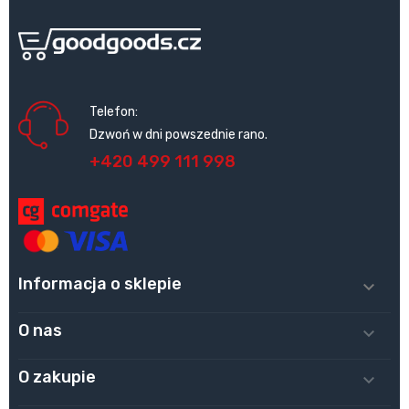
Telefon:
Dzwoń w dni powszednie rano.
+420 499 111 998
Informacja o sklepie

O nas

O zakupie
