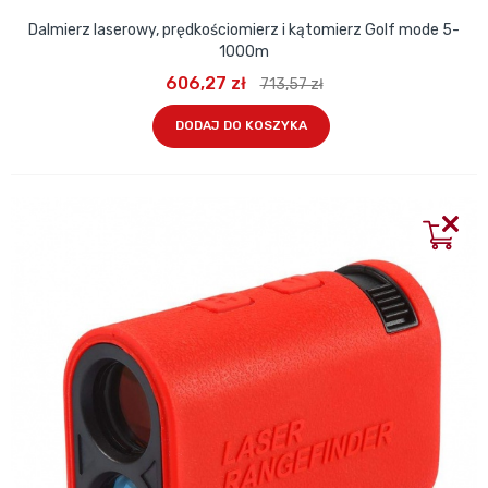
Dalmierz laserowy, prędkościomierz i kątomierz Golf mode 5-
1000m
606,27 zł
713,57 zł
DODAJ DO KOSZYKA