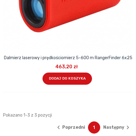
Dalmierz laserowy i prędkościomierz 5-600 m RangerFinder 6x25
463,20 zł
DODAJ DO KOSZYKA
Pokazano 1-3 z 3 pozycji


Poprzedni
Następny
1