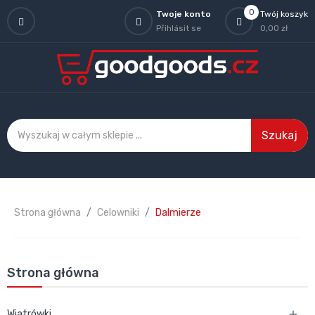
0
Twoje konto
Twój koszyk
Přihlásit se
0,00 zł
Szukaj
Strona główna
Celowniki
Dalmierze
Strona główna
Wiatrówki
