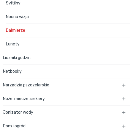
Svítilny
Nocna wizja
Dalmierze
Lunety
Liczniki godzin
Netbooky
Narzędzia pszczelarskie

Noże, miecze, siekiery

Jonizator wody

Dom i ogród
