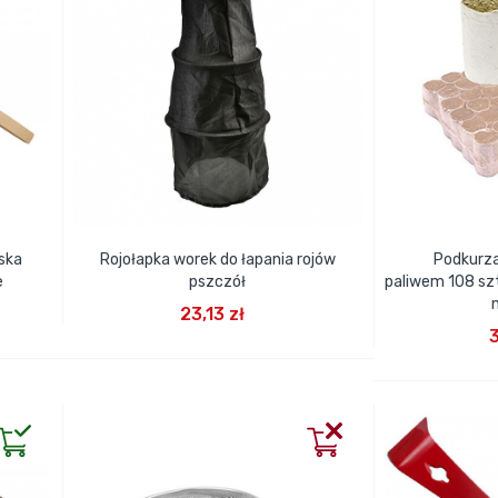
ska
Rojołapka worek do łapania rojów
Podkurza
e
pszczół
paliwem 108 szt
DODAJ DO KOSZYKA
23,13 zł
DODA
3