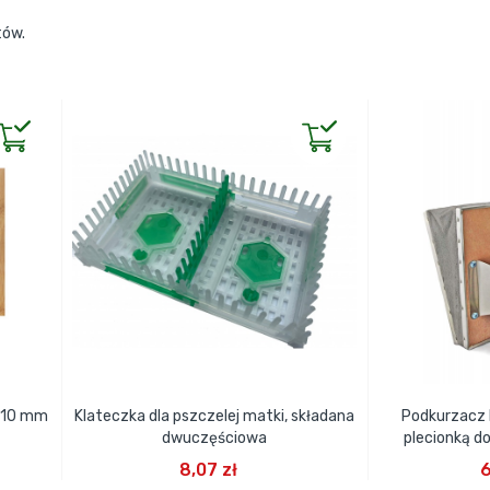
tów.
 410 mm
Klateczka dla pszczelej matki, składana
Podkurzacz 
dwuczęściowa
plecionką d
DODAJ DO KOSZYKA
DODA
8,07 zł
6