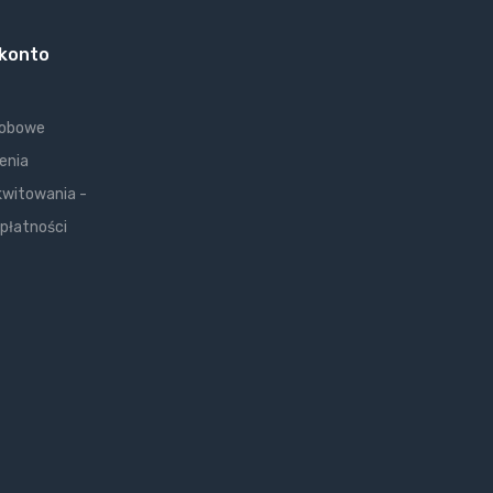
 konto
sobowe
enia
kwitowania -
 płatności