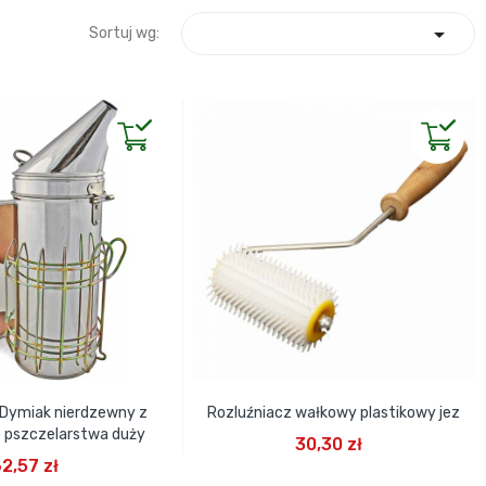

Sortuj wg:
Dymiak nierdzewny z
Rozluźniacz wałkowy plastikowy jez
DODAJ DO KOSZYKA
o pszczelarstwa duży
30,30 zł
J DO KOSZYKA
2,57 zł