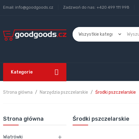
Email:
info@goodgoods.cz
Zadzwoń do nas:
+420 499 111 998
Kategorie
Strona główna
Narzędzia pszczelarskie
Środki pszczelarskie
Strona główna
Środki pszczelarskie
Wiatrówki
