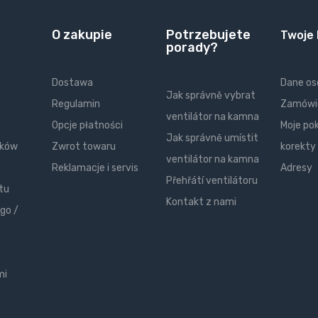
O zakupie
Potrzebujete
Twoje
porady?
Dostawa
Dane o
Jak správně vybrat
Regulamin
Zamówi
ventilátor na kamna
Opcje płatności
Moje po
Jak správně umístit
ików
Zwrot towaru
korekty
ventilátor na kamna
Reklamacje i servis
Adresy
Přehřátí ventilátoru
tu
Kontakt z nami
go /
mi