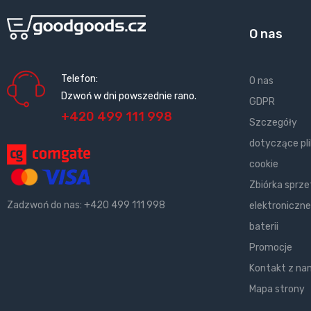
O nas
Telefon:
O nas
Dzwoń w dni powszednie rano.
GDPR
+420 499 111 998
Szczegóły
dotyczące pl
cookie
Zbiórka sprze
Zadzwoń do nas:
+420 499 111 998
elektroniczne
baterii
Promocje
Kontakt z na
Mapa strony