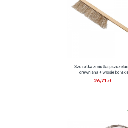
Szczotka zmiotka pszczelar
drewniana + włosie koński
DODAJ DO KOSZYKA
26,71 zł