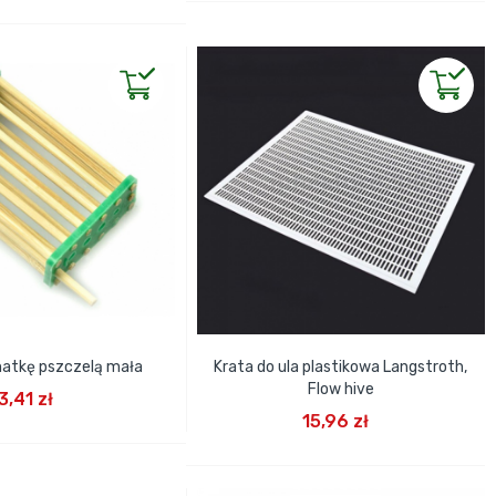
matkę pszczelą mała
Krata do ula plastikowa Langstroth,
J DO KOSZYKA
Flow hive
3,41 zł
DODAJ DO KOSZYKA
15,96 zł