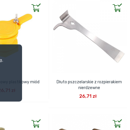
g,
owy plastikowy miód
Dłuto pszczelarskie z rozpierakiem
J DO KOSZYKA
nierdzewne
26,71 zł
DODAJ DO KOSZYKA
26,71 zł