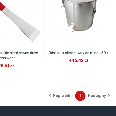
arskie nierdzewne duże
Odstojnik nierdzewny do miodu 50 kg
DODAJ DO KOSZYKA
czerwone
446,42 zł
J DO KOSZYKA
28,51 zł


Poprzedni
Następny
1