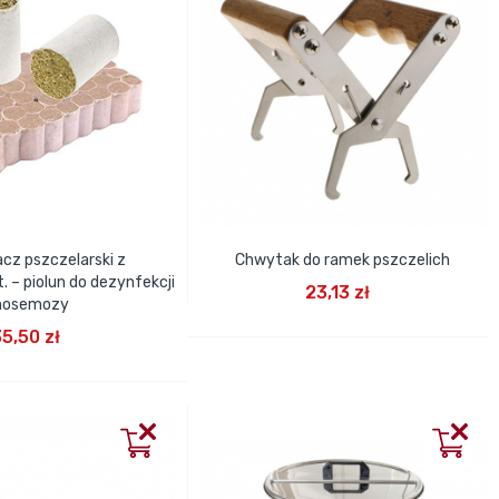
cz pszczelarski z
Chwytak do ramek pszczelich
DODAJ DO KOSZYKA
. – piolun do dezynfekcji
23,13 zł
nosemozy
J DO KOSZYKA
5,50 zł