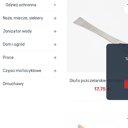
Odzież ochronna

Noże, miecze, siekiery

Jonizator wody

Dom i ogród

Proce

T
Części motocyklowe

Dłuto pszczelarskie nierdzewn
Dmuchawy
DODAJ DO KOSZYKA
17,75 zł