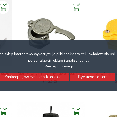
en sklep internetowy wykorzystuje pliki cookies w celu świadczenia usłu
personalizacji reklam i analizy ruchu.
Więcej informacji
e duże
Nierdzewny miedziany zawór spustowy
Zawór spust
Zaakceptuj wszystkie pliki cookie
Być uosobieniem
DODAJ DO KOSZYKA
DODA
71,53 zł