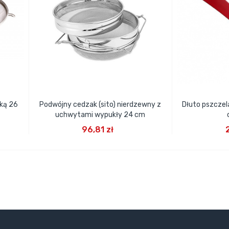
zką 26
Podwójny cedzak (sito) nierdzewny z
Dłuto pszczel
uchwytami wypukły 24 cm
DODAJ DO KOSZYKA
DODA
96,81 zł