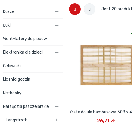
Jest 20 produk
Kusze

Łuki

Wentylatory do pieców

Elektronika dla dzieci

Celowniki

Liczniki godzin
Netbooky
Narzędzia pszczelarskie

Krata do ula bambusowa 508 x
DODAJ DO KOSZYKA
Langstroth
26,71 zł
