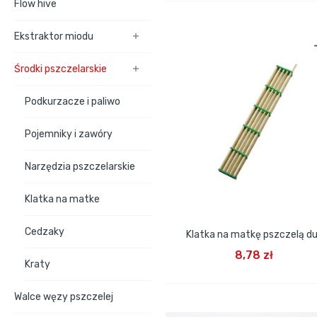
Flow hive
Ekstraktor miodu

Środki pszczelarskie

Podkurzacze i paliwo
Pojemniky i zawóry
Narzędzia pszczelarskie
Klatka na matke
Cedzaky
Klatka na matkę pszczelą d
DODAJ DO KOSZYKA
8,78 zł
Kraty
Walce węzy pszczelej