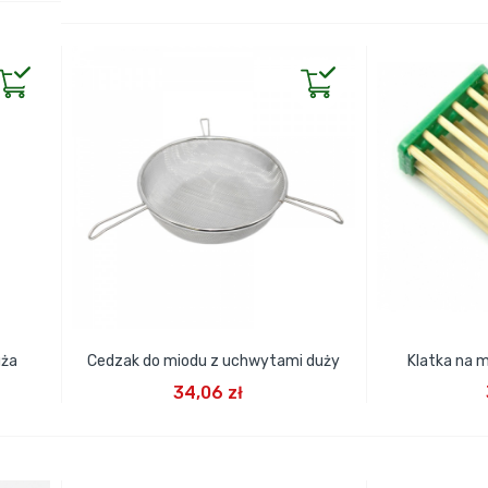
uża
Cedzak do miodu z uchwytami duży
Klatka na 
DODAJ DO KOSZYKA
DODA
34,06 zł