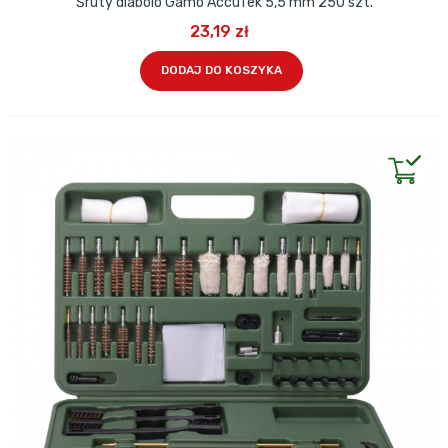
Śruty diabolo Gamo AccuTek 5,5 mm 250 szt.
23,19 zł
DODAJ DO KOSZYKA