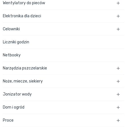
Wentylatory do pieców

Elektronika dla dzieci

Celowniki

Liczniki godzin
Netbooky
Narzędzia pszczelarskie

Noże, miecze, siekiery

Jonizator wody

Dom i ogród

Proce
