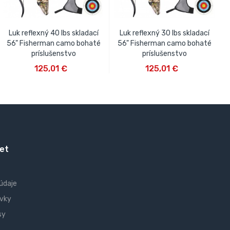
Luk reflexný 40 lbs skladací
Luk reflexný 30 lbs skladací
56" Fisherman camo bohaté
56" Fisherman camo bohaté
príslušenstvo
príslušenstvo
VLOŽIŤ DO KOŠÍKA
VLOŽIŤ DO KOŠÍKA
125,01 €
125,01 €
et
údaje
vky
sy