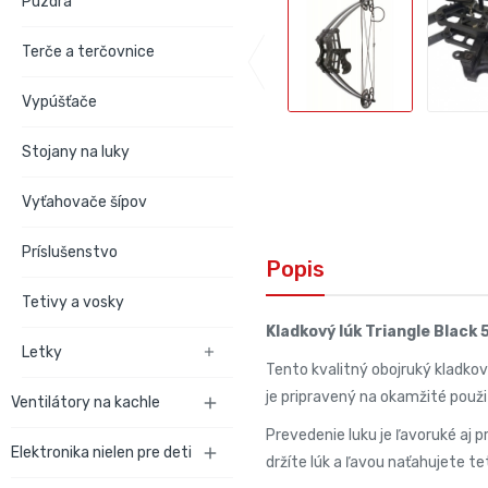
Púzdra
Terče a terčovnice
Vypúšťače
Stojany na luky
Vyťahovače šípov
Príslušenstvo
Popis
Tetivy a vosky
Kladkový lúk Triangle Black 
Letky

Tento kvalitný obojruký kladko
je pripravený na okamžité použ
Ventilátory na kachle

Prevedenie luku je ľavoruké aj p
Elektronika nielen pre deti

držíte lúk a ľavou naťahujete te