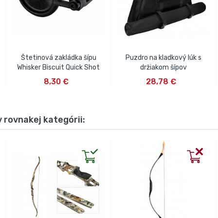
Štetinová zakládka šípu
Puzdro na kladkový lúk s
Whisker Biscuit Quick Shot
držiakom šípov
VLOŽIŤ DO KOŠÍKA
VLOŽIŤ DO KOŠÍKA
8,30 €
28,78 €
 rovnakej kategórii: