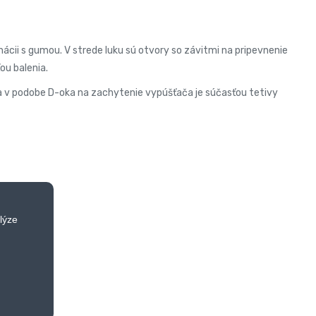
cii s gumou. V strede luku sú otvory so závitmi na pripevnenie
ou balenia.
a v podobe D-oka na zachytenie vypúšťača je súčasťou tetivy
lýze