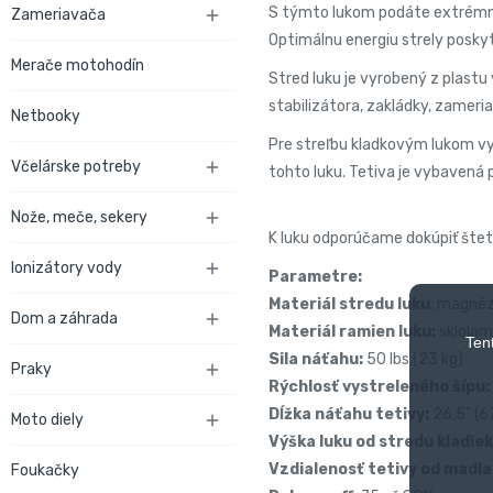
S týmto lukom podáte extrémn
Zameriavača

Optimálnu energiu strely posky
Merače motohodín
Stred luku je vyrobený z plast
stabilizátora, zakládky, zameria
Netbooky
Pre streľbu kladkovým lukom vy
Včelárske potreby

tohto luku. Tetiva je vybaven
Nože, meče, sekery

K luku odporúčame dokúpiť šteti
Ionizátory vody

Parametre:
Materiál stredu luku
: magnéz
Dom a záhrada

Materiál ramien luku:
sklolam
Ten
Sila náťahu:
50 lbs (23 kg)
Praky

Rýchlosť vystreleného šípu:
Dĺžka náťahu tetivy:
26,5" (6
Moto diely

Výška luku od stredu kladiek
Vzdialenosť tetivy od madla
Foukačky