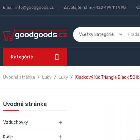
Email:
info@goodgoods.cz
Zavolajte nám:
+420 499 111 998
Ko
Kategórie
Úvodná stránka
Luky
Luky
Kladkový lúk Triangle Black 50 lb
Úvodná stránka
Vzduchovky

Kuše
