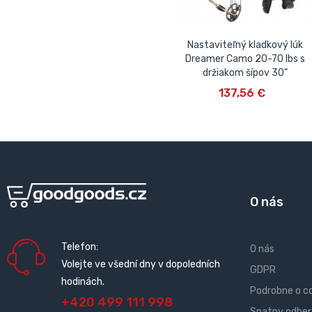
Nastaviteľný kladkový lúk
Dreamer Camo 20-70 lbs s
držiakom šípov 30"
VLOŽIŤ DO KOŠÍKA
137,56 €
O nás
Telefon:
O nás
Volejte ve všední dny v dopoledních
GDPR
hodinách.
Podrobne o c
+420 499 111 998
Spatny odber