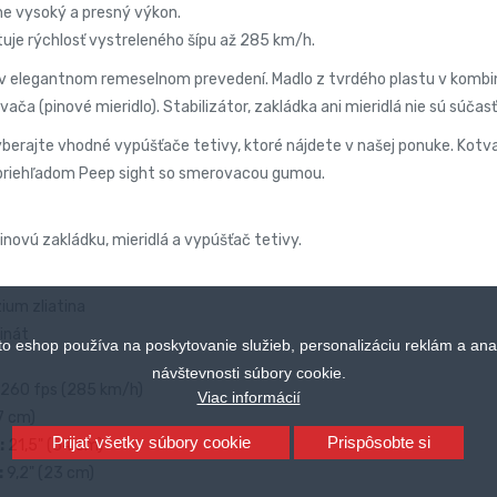
e vysoký a presný výkon.
tuje rýchlosť vystreleného šípu až 285 km/h.
u v elegantnom remeselnom prevedení. Madlo z tvrdého plastu v kombiná
vača (pinové mieridlo). Stabilizátor, zakládka ani mieridlá nie sú súčasť
berajte vhodné vypúšťače tetivy, ktoré nájdete v našej ponuke. Kotv
á priehľadom Peep sight so smerovacou gumou.
novú zakládku, mieridlá a vypúšťač tetivy.
ium zliatina
inát
to eshop používa na poskytovanie služieb, personalizáciu reklám a ana
návštevnosti súbory cookie.
260 fps (285 km/h)
Viac informácií
7 cm)
Prijať všetky súbory cookie
Prispôsobte si
:
21,5" (54 cm)
:
9,2" (23 cm)