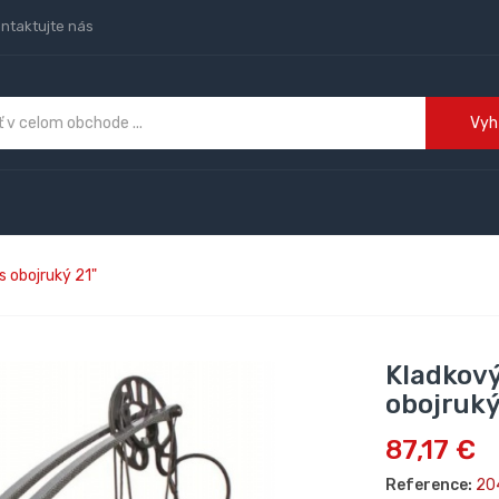
ntaktujte nás
Vyh
s obojruký 21"
Kladkový
obojruký
87,17 €
Reference:
20