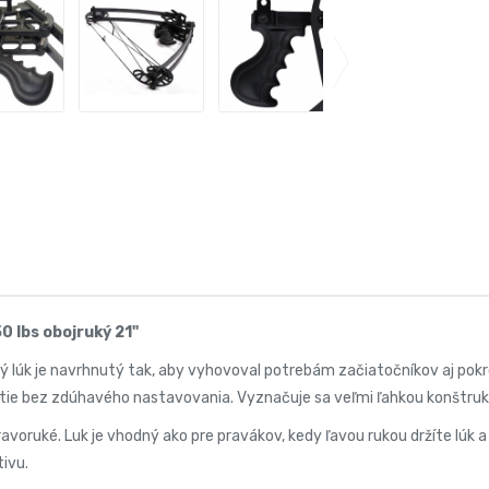
50 lbs obojruký 21"
vý lúk je navrhnutý tak, aby vyhovoval potrebám začiatočníkov aj p
itie bez zdúhavého nastavovania. Vyznačuje sa veľmi ľahkou konštru
ravoruké. Luk je vhodný ako pre pravákov, kedy ľavou rukou držíte lúk 
tivu.