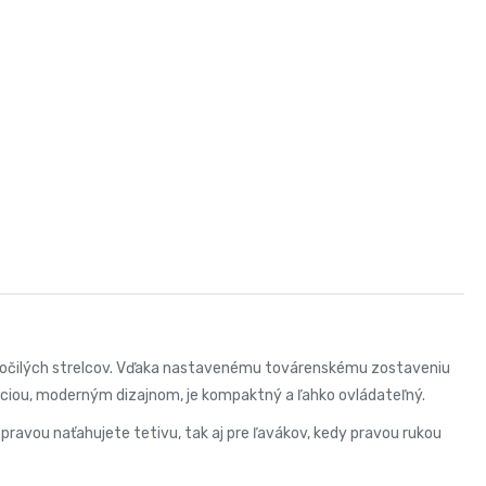
okročilých strelcov. Vďaka nastavenému továrenskému zostaveniu
kciou, moderným dizajnom, je kompaktný a ľahko ovládateľný.
a pravou naťahujete tetivu, tak aj pre ľavákov, kedy pravou rukou