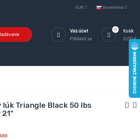
EUR
Slovenčina
0
Váš účet
Košík
ľadávanie
Přihlásit se
0,00 €
 lúk Triangle Black 50 lbs
 21"
488