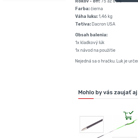
Rokov - off:
75 až 80%
Farba:
čierna
Váha luku:
1,46 kg
Tetiva:
Dacron USA
Obsah balenia:
1x kladkový lúk
1x návod na použitie
Nejedná sa o hračku. Luk je urč
Mohlo by vás zaujať aj