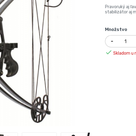
Pravoruký aj ľav
stabilizátor aj m
Množstvo

Skladom u n