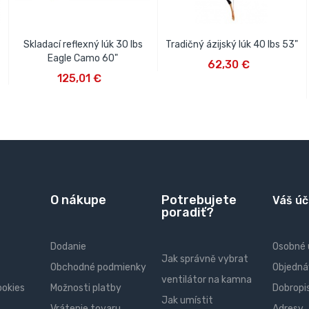
Skladací reflexný lúk 30 lbs
Tradičný ázijský lúk 40 lbs 53"
VLOŽIŤ DO KOŠÍKA
Eagle Camo 60"
62,30 €
VLOŽIŤ DO KOŠÍKA
125,01 €
O nákupe
Potrebujete
Váš úč
poradiť?
Dodanie
Osobné 
Jak správně vybrat
Obchodné podmienky
Objedná
ventilátor na kamna
ookies
Možnosti platby
Dobropi
Jak umístit
Vrátenie tovaru
Adresy