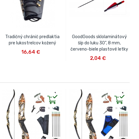
Tradičný chránič predlaktia
GoodGoods sklolaminátový
pre lukostrelcov kožený
šíp do luku 30", 8 mm,
VLOŽIŤ DO KOŠÍKA
červeno-biele plastové letky
16,64 €
VLOŽIŤ DO KOŠÍKA
2,04 €