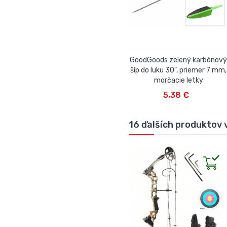
GoodGoods zelený karbónový
šíp do luku 30", priemer 7 mm,
morčacie letky
VLOŽIŤ DO KOŠÍKA
5,38 €
16 ďalších produktov v