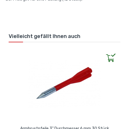
Vielleicht gefällt Ihnen auch
Armbrustpfeile 3" Durchmesser 6 mm 30 Stück
F