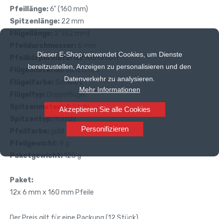
Pfeillänge:
6" (160 mm)
Spitzenlänge:
22 mm
Flügellänge:
2" (62 mm)
Pfeildurchmesser:
6 mm
Dieser E-Shop verwendet Cookies, um Dienste
Pfeilkörpermaterial:
Aluminium
bereitzustellen, Anzeigen zu personalisieren und den
Flügelmaterial:
Kunststoff
Datenverkehr zu analysieren.
Flügelfarbe:
Schwarz
Mehr Informationen
Flügeltyp:
Doppelflügel
Spitzenmaterial:
Stahl
Akzeptieren Sie alle Cookies
Spitzentyp:
massiv
Personifizieren
Pfeilfarbe:
gold
Pfeilgewicht:
9 g
Paketgewicht:
120 g
Paket:
12x 6 mm x 160 mm Pfeile
Der Preis gilt für eine Packung (12 Stück).