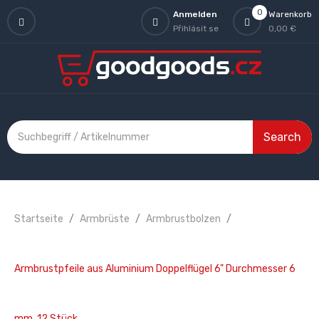
0
Anmelden
Warenkorb
Přihlásit se
0,00 €
Search
Startseite
Armbrüste
Armbrustbolzen
Armbrustpfeile aus Aluminium Doppelflügel 6" Durchmesser 6
mm, 12 Stück