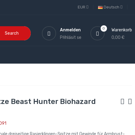
EUR
Deutsch
0
Anmelden
Warenkorb
Search
Přihlásit se
0,00 €
ze Beast Hunter Biohazard
091
nale dreiseitige Rasierklingen-Spitze mit Gewinde für Armbrust-