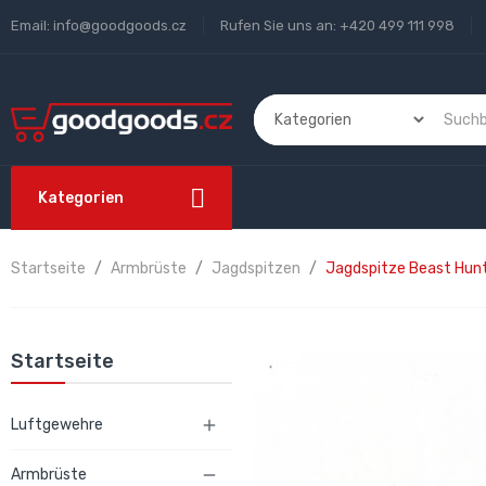
Email:
info@goodgoods.cz
Rufen Sie uns an:
+420 499 111 998
Kategorien
Startseite
Armbrüste
Jagdspitzen
Jagdspitze Beast Hunt
Startseite
Luftgewehre

Armbrüste
