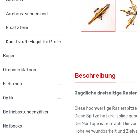
Armbrustsehnen und
Ersatzteile
Kunststoff-Flügel für Pfeile
Bogen

Ofenventilatoren

Beschreibung
Elektronik

Jagdliche dreiseitige Rasie
Optik

Diese hochwertige Rasierspitz
Betriebsstundenzähler
Diese Spitze hat drei solide ge
Die Montage ist einfach: Die v
Netbooks
Hohe Verwundbarkeit und Zielv