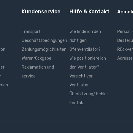
Kundenservice
Hilfe & Kontakt
Anmel
Transport
Wie finde ich den
Persönli
Geschäftsbedingungen
richtigen
Bestell
von
Zahlungsmöglichkeiten
Ofenventilator?
Rückve
Warenrückgabe
Wie positioniere ich
Adresse
ter
Reklamation und
den Ventilator?
r
service
Vorsicht vor
erien
Ventilator-
Überhitzung/ Fehler
Kontakt