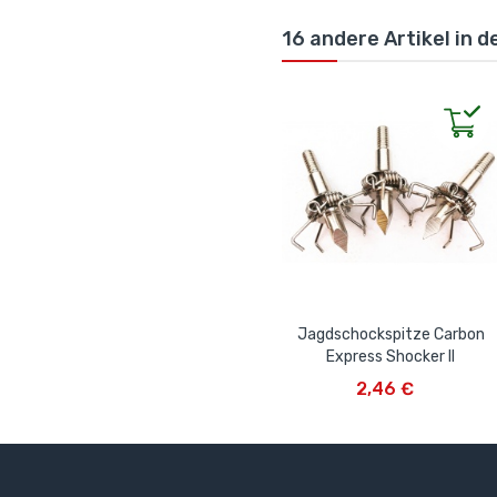
16 andere Artikel in d
Jagdschockspitze Carbon
Express Shocker II
IN DEN WARENKORB
2,46 €