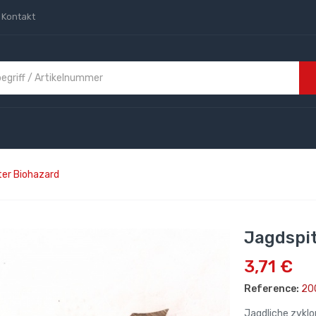
Kontakt
er Biohazard
Jagdspit
3,71 €
Reference:
20
Jagdliche zyklo