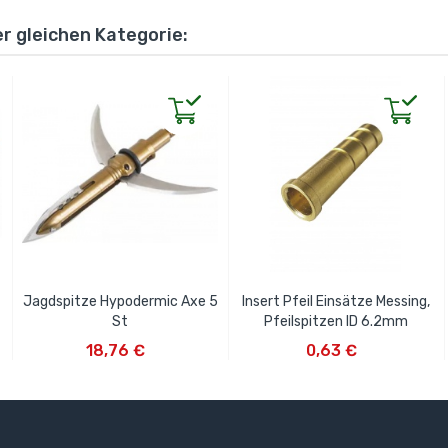
er gleichen Kategorie:
Jagdspitze Hypodermic Axe 5
Insert Pfeil Einsätze Messing,
St
Pfeilspitzen ID 6.2mm
IN DEN WARENKORB
IN DEN WARENKORB
18,76 €
0,63 €