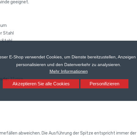
winde geeignet.
ium
r Stahl
r Stahl
eser E-Shop verwendet Cookies, um Dienste bereitzustellen, Anzeigen
personalisieren und den Datenverkehr zu analysieren.
Mehr Informationen
nde:
31 mm
Akzeptieren Sie alle Cookies
Personifizieren
efällen abweichen. Die Ausführung der Spitze entspricht immer der 