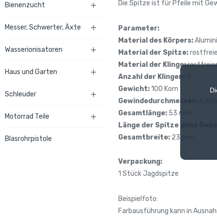
Die Spitze ist für Pfeile mit Ge
Bienenzucht

Messer, Schwerter, Äxte

Parameter:
Material des Körpers:
Alumin
Wasserionisatoren

Material der Spitze:
rostfreie
Material der Klinge:
rostfreie
Haus und Garten

Anzahl der Klingen:
3
Gewicht:
100 Korn
Di
Schleuder

Gewindedurchmesser:
4 mm
Gesamtlänge:
53 mm
Motorrad Teile

Länge der
Spitze ohne Gewi
Gesamtbreite:
23 mm
Blasrohrpistole
Verpackung:
1 Stück Jagdspitze
Beispielfoto:
Farbausführung kann in Ausnahm