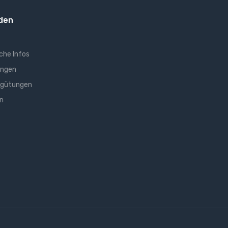
den
che Infos
ungen
rgütungen
n