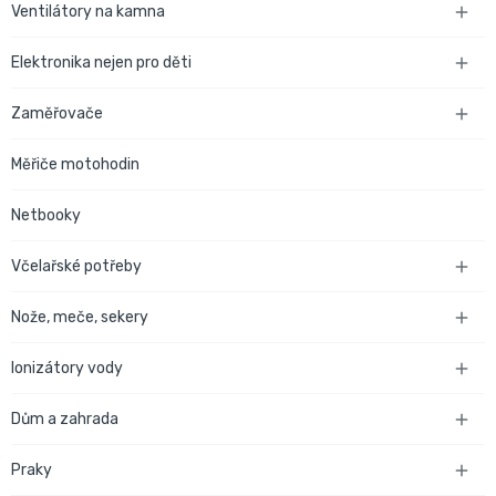
Ventilátory na kamna

Elektronika nejen pro děti

Zaměřovače

Měřiče motohodin
Netbooky
Včelařské potřeby

Nože, meče, sekery

Ionizátory vody

Dům a zahrada

Praky
