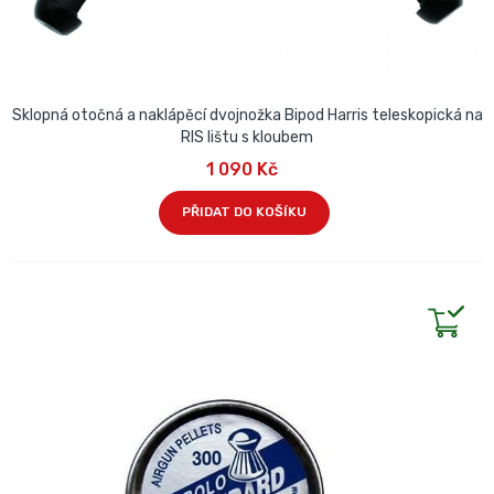
Sklopná otočná a naklápěcí dvojnožka Bipod Harris teleskopická na
RIS lištu s kloubem
1 090 Kč
PŘIDAT DO KOŠÍKU