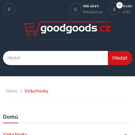
0
Váš účet
Košík
Přihlásit se
0 Kč
Hledat
Domů
Vzduchovky
Domů
Vzduchovky
