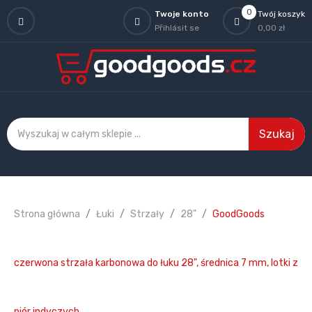
0
Twoje konto
Twój koszyk
Přihlásit se
0,00 zł
Szukaj
Strona główna
Łuki
Strzały
28"
GoodGoods
czerwona strzała karbonowa do łuku 28", średnica 7 mm, lotki z
piór indyczych