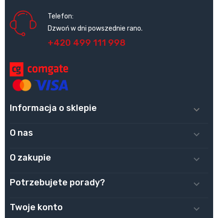
Telefon:
Dzwoń w dni powszednie rano.
+420 499 111 998
Informacja o sklepie

O nas

O zakupie

Potrzebujete porady?

Twoje konto
