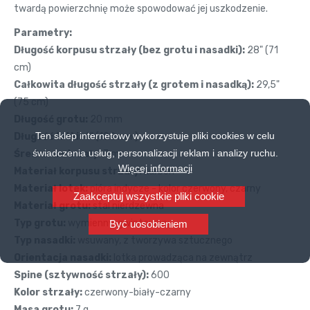
twardą powierzchnię może spowodować jej uszkodzenie.
Parametry:
Długość korpusu strzały (bez grotu i nasadki):
28" (71
cm)
Całkowita długość strzały (z grotem i nasadką):
29,5"
(75 cm)
Długość grotu:
20 mm
Ten sklep internetowy wykorzystuje pliki cookies w celu
Długość lotki:
4" (100 mm)
świadczenia usług, personalizacji reklam i analizy ruchu.
Średnica strzały:
7 mm
Więcej informacji
Materiał korpusu strzały:
karbon
Materiał lotek:
pióra indycze - kolor czerwony, czarny
Zaakceptuj wszystkie pliki cookie
Materiał grotu:
stal nierdzewna
Typ grotu:
wymienny, gwintowany
Być uosobieniem
Typ nasadki:
wsuwany, z tworzywa sztucznego
Orientacja nasadki:
lotka prowadząca na zewnątrz
Spine (sztywność strzały):
600
Kolor strzały:
czerwony-biały-czarny
Masa grotu:
7 g