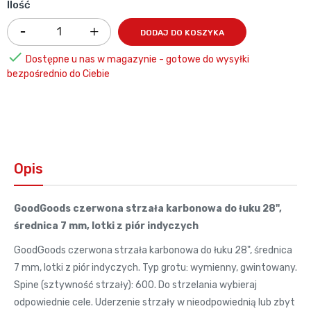
Ilość
DODAJ DO KOSZYKA

Dostępne u nas w magazynie - gotowe do wysyłki
bezpośrednio do Ciebie
Opis
GoodGoods czerwona strzała karbonowa do łuku 28",
średnica 7 mm, lotki z piór indyczych
GoodGoods czerwona strzała karbonowa do łuku 28", średnica
7 mm, lotki z piór indyczych. Typ grotu: wymienny, gwintowany.
Spine (sztywność strzały): 600. Do strzelania wybieraj
odpowiednie cele. Uderzenie strzały w nieodpowiednią lub zbyt