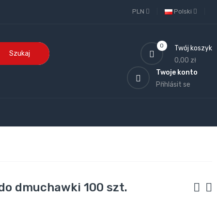
PLN
Polski
0
Twój koszyk
Szukaj
0,00 zł
Twoje konto
Přihlásit se
 do dmuchawki 100 szt.