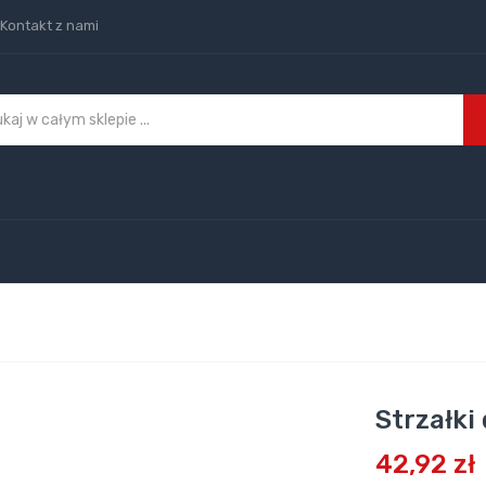
Kontakt z nami
Strzałki
42,92 zł