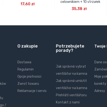
DODAJ DO KOSZYKA
celownikiem + 10 strzałek
17,60 zł
DODAJ DO KOSZYKA
35,38 zł
O zakupie
Potrzebujete
Twoje
porady?
Dostawa
Dane o
Jak správně vybrat
Regulamin
Zamówi
ventilátor na kamna
Opcje płatności
Moje po
Jak správně umístit
ików
Zwrot towaru
korekty
ventilátor na kamna
Reklamacje i servis
Adresy
Přehřátí ventilátoru
tu
Kontakt z nami
go /