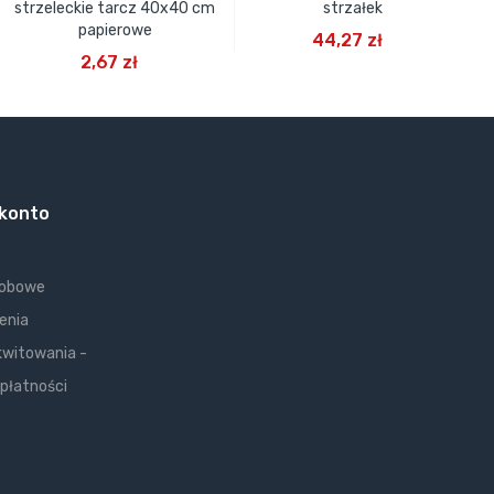
strzeleckie tarcz 40x40 cm
strzałek
DODAJ DO KOSZYKA
papierowe
44,27 zł
DODAJ DO KOSZYKA
2,67 zł
 konto
sobowe
enia
kwitowania -
 płatności