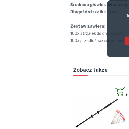
Średnica główki silikonowej:
Długość strzałki:
10 cm
T
Zestaw zawiera:
100x strzałek do dmuchawki
100x przedłużacz silikonowy
Zobacz także