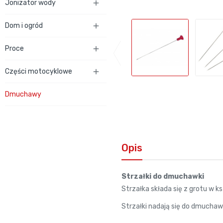
Jonizator wody

Dom i ogród

Proce

Części motocyklowe

Dmuchawy
Opis
Strzałki do dmuchawki
Strzałka składa się z grotu w ks
Strzałki nadają się do dmuchawki