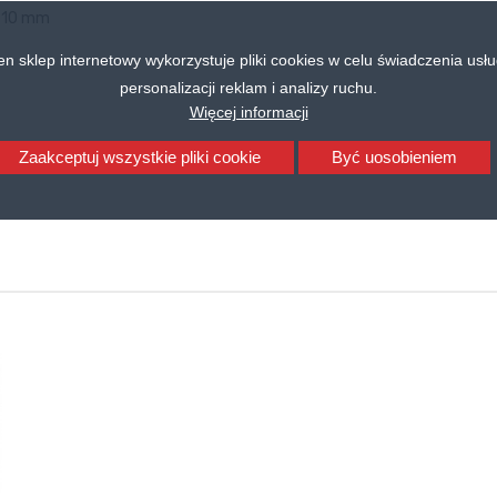
10 mm
en sklep internetowy wykorzystuje pliki cookies w celu świadczenia usłu
personalizacji reklam i analizy ruchu.
Więcej informacji
Zaakceptuj wszystkie pliki cookie
Być uosobieniem