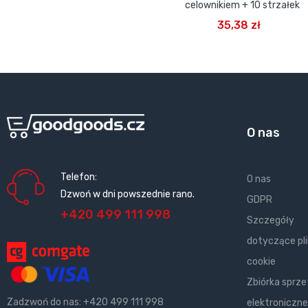
celownikiem + 10 strzałek
DODAJ DO KOSZYKA
35,38 zł
O nas
Telefon:
O nas
Dzwoń w dni powszednie rano.
GDPR
+420 499 111 998
Szczegóły
dotyczące pl
cookie
Zbiórka sprze
Zadzwoń do nas:
+420 499 111 998
elektroniczne