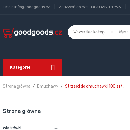
Email:
info@goodgoods.cz
Zadzwoń do nas:
+420 499 111 998
Kategorie
Strona główna
Dmuchawy
Strzałki do dmuchawki 100 szt.
Strona główna
Wiatrówki
