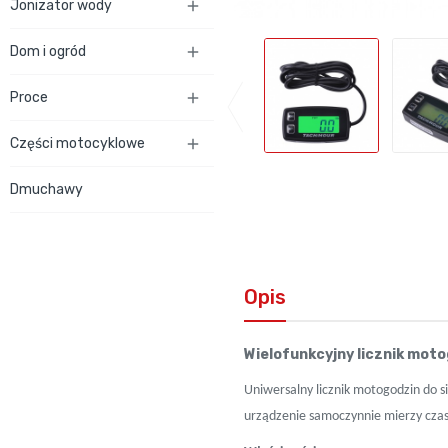
Jonizator wody

Dom i ogród

Proce

Części motocyklowe

Dmuchawy
Opis
Wielofunkcyjny licznik mot
Uniwersalny licznik motogodzin do 
urządzenie samoczynnie mierzy czas 