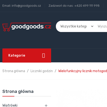
Email:
info@goodgoods.cz
Zadzwoń do nas:
+420 499 111 998
Kategorie
Strona główna
Liczniki godzin
Wielofunkcyjny licznik motogod
Strona główna
Wiatrówki
