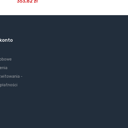
353,82 zł
 konto
sobowe
enia
kwitowania -
 płatności