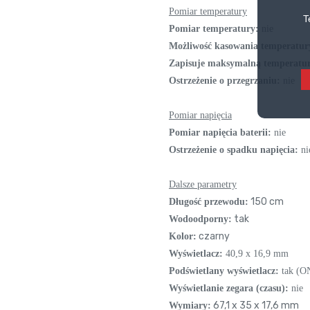
Pomiar temperatury
T
Pomiar temperatury:
nie
Możliwość kasowania temperatu
Zapisuje maksymalną temperatu
Ostrzeżenie o przegrzaniu:
nie
Pomiar napięcia
Pomiar napięcia baterii:
nie
Ostrzeżenie o spadku napięcia:
ni
Dalsze parametry
150 cm
Długość przewodu:
tak
Wodoodporny:
czarny
Kolor:
Wyświetlacz:
40,9 x 16,9 mm
Podświetlany wyświetlacz:
tak (O
Wyświetlanie zegara (czasu):
nie
67,1 x 35 x 17,6 mm
Wymiary: