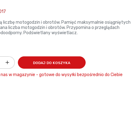
017
tą liczbę motogodzin i obrotów. Pamięć maksymalnie osiągniętych
ana liczba motogodzin i obrotów. Przypomina o przeglądach
doodporny. Podświetlany wyświetlacz.
DODAJ DO KOSZYKA
nas w magazynie - gotowe do wysyłki bezpośrednio do Ciebie