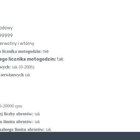
odowy
99999
ierwotny i wtórny
nie
 licznika motogodzin:
ego licznika motogodzin:
tak
owych:
tak (0-200h)
 serwisowych
tak
 0-20000 rpm
j liczby obrotów:
tak
o limitu obrotów:
tak
malnego limitu obrotów:
tak