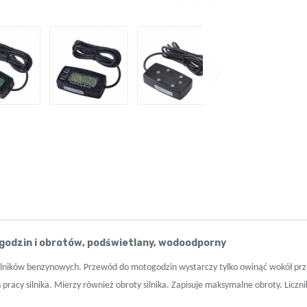
ogodzin i obrotów, podświetlany, wodoodporny
silników benzynowych. Przewód do motogodzin wystarczy tylko owinąć wokół pr
pracy silnika. Mierzy również obroty silnika. Zapisuje maksymalne obroty. Liczn