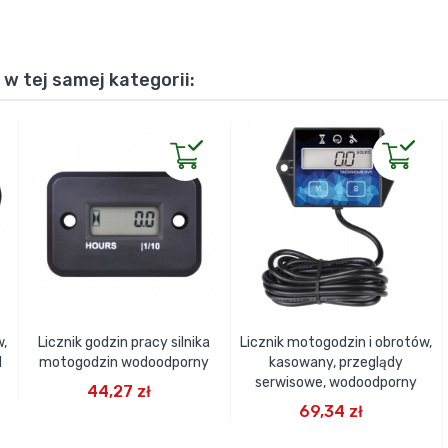
Černá
w tej samej kategorii:
,
Licznik godzin pracy silnika
Licznik motogodzin i obrotów,
1
motogodzin wodoodporny
kasowany, przeglądy
DODAJ DO KOSZYKA
serwisowe, wodoodporny
44,27 zł
DODAJ DO KOSZYKA
69,34 zł