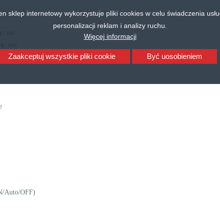
en sklep internetowy wykorzystuje pliki cookies w celu świadczenia usłu
personalizacji reklam i analizy ruchu.
ry:
nie
Więcej informacji
rę:
nie
Zaakceptuj wszystkie pliki cookie
Być uosobieniem
e
N/Auto/OFF)