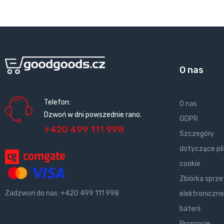
O nas
Telefon:
O nas
Dzwoń w dni powszednie rano.
GDPR
+420 499 111 998
Szczegóły
dotyczące pl
cookie
Zbiórka sprze
Zadzwoń do nas:
+420 499 111 998
elektroniczne
baterii
Promocje