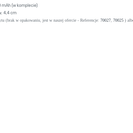
mAh (w komplecie)
4,4 cm
a:
u (brak w opakowaniu, jest w naszej ofercie - Referencje:
70027
,
70025
) alb
ano