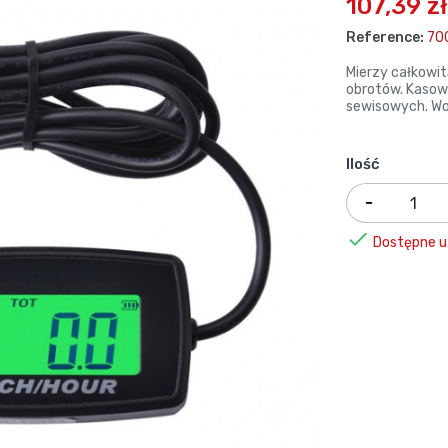
107,39 zł
Reference:
70
Mierzy całkowi
obrotów. Kasow
sewisowych. Wo
Ilość

Dostępne u 