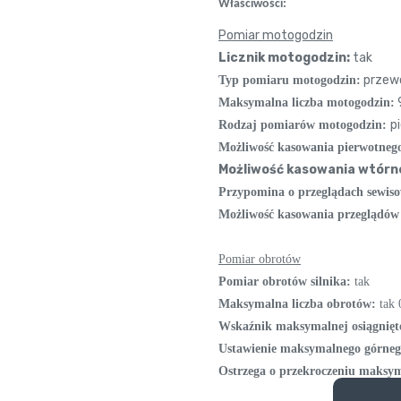
Właściwości:
Pomiar motogodzin
Licznik motogodzin:
tak
przew
Typ pomiaru motogodzin:
Maksymalna liczba motogodzin:
p
Rodzaj pomiarów motogodzin:
Możliwość kasowania pierwotnego
Możliwość kasowania wtórn
Przypomina o przeglądach sewis
Możliwość kasowania przeglądów
Pomiar obrotów
Pomiar obrotów silnika:
tak
Maksymalna liczba obrotów:
tak
Wskaźnik maksymalnej osiągnięte
Ustawienie maksymalnego górneg
Ostrzega o przekroczeniu maksy