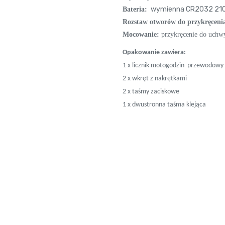
wymienna CR2032 210 
Bateria:
Rozstaw otworów do przykręceni
Mocowanie:
przykręcenie do uchwyt
Opakowanie zawiera:
1 x licznik motogodzin przewodowy
2 x wkręt z nakrętkami
2 x taśmy zaciskowe
1 x dwustronna taśma klejąca
Goodgoods
Motohodiny