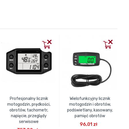
Profesjonalny licznik
Wielofunkcyjny licznik
Lic
motogodzin, prędkości,
motogodzin i obrotów,
obrotów, tachometr,
podświetlany, kasowany,
napięcie, przeglądy
pamięć obrotów
DODAJ DO KOSZYKA
serwisowe
96,01 zł
DODAJ DO KOSZYKA