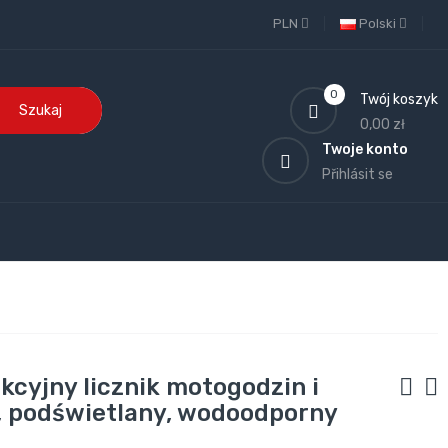
PLN
Polski
0
Twój koszyk
Szukaj
0,00 zł
Twoje konto
Přihlásit se
kcyjny licznik motogodzin i
, podświetlany, wodoodporny