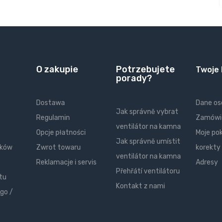
O zakupie
Potrzebujete
Twoje
porady?
Dostawa
Dane o
Jak správně vybrat
Regulamin
Zamówi
ventilátor na kamna
Opcje płatności
Moje po
Jak správně umístit
ików
Zwrot towaru
korekty
ventilátor na kamna
Reklamacje i servis
Adresy
Přehřátí ventilátoru
tu
Kontakt z nami
go /