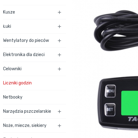
Kusze

Łuki

Wentylatory do pieców

Elektronika dla dzieci

Celowniki

Liczniki godzin
Netbooky
Narzędzia pszczelarskie

Noże, miecze, siekiery
