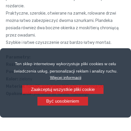
rozdarcie.
Praktyczne, szerokie, otwierane na zamek, rolowane drzwi
można łatwo zabezpieczyć dwoma sznurkami. Plandeka
posiada również dwa boczne okienka z moskitierą chroniącą
przez owadami.
Szybkie i łatwe czyszczenie oraz bardzo łatwy montaż.
Parametry:
Ten sklep internetowy wykorzystuje pliki cookies w celu
Rozmiary:
długość 350 cm, szerokość 200 cm
świadczenia usług, personalizacji reklam i analizy ruchu.
Powierzchnia:
7 m2
Więcej informacji
Kolor:
zielony
Materiał:
folia PE, polietylen 160 g/m + ochrona UV
Zaakceptuj wszystkie pliki cookie
Opakowanie:
plandeka do tunelu foliowego
Być uosobieniem
Goodgoods