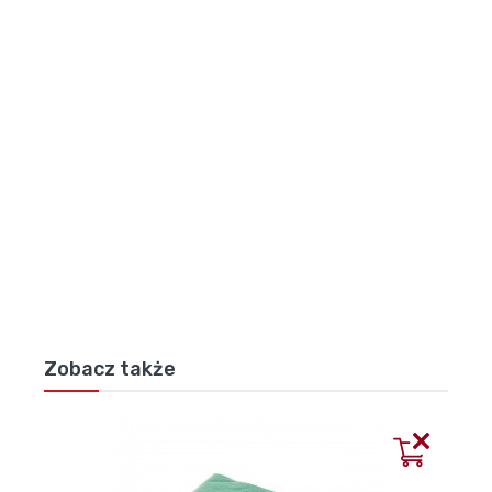
Plocha
7 m2
Délka
350 cm
Šířka
200 cm
Výška
200 cm
Samostatná plachta
ano
Zobacz także