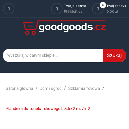
0
Twoje konto
Twój koszyk
Přihlásit se
0,00 zł
Szukaj
Strona główna
Dom i ogród
Szklarnia foliowa
Plandeka do tunelu foliowego L 3,5x2 m, 7m2