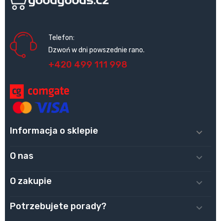
Telefon:
Dzwoń w dni powszednie rano.
+420 499 111 998
Informacja o sklepie

O nas

O zakupie

Potrzebujete porady?
