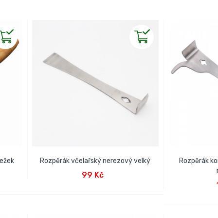
ježek
Rozpěrák včelařský nerezový velký
Rozpěrák ko
PŘIDAT DO KOŠÍKU
99 Kč
PŘID