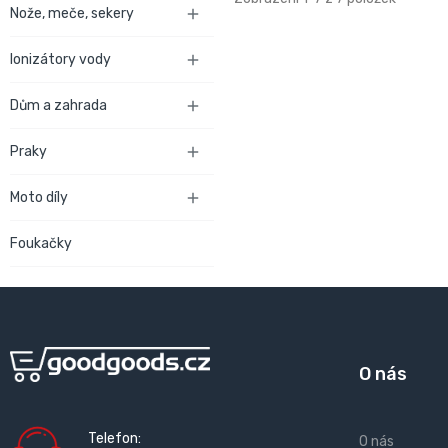
Nože, meče, sekery

Ionizátory vody

Dům a zahrada

Praky

Moto díly

Foukačky
O nás
Telefon:
O nás