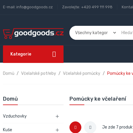
E-mail:
info@goodgoods.cz
Zavolejte:
+420 499 111 998
Konta
Kategorie
Domů
Včelařské potřeby
Včelařské pomůcky
Pomůcky ke v
Domů
Pomůcky ke včelaření
Vzduchovky

Je zde 7 produk
Kuše
