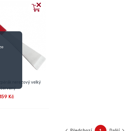
ze
zpěrák nerezový velký
červený
AT DO KOŠÍKU
159 Kč


Předchozí
Další
1