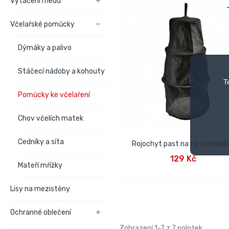
Vytáčení medu

Včelařské pomůcky

Dýmáky a palivo
Stáčecí nádoby a kohouty
T
Pomůcky ke včelaření
Chov včelích matek
Cedníky a síta
Rojochyt past na roj včel lát
PŘIDAT DO KOŠÍKU
129 Kč
Mateří mřížky
Lisy na mezistěny
Ochranné oblečení

Zobrazení 1-7 z 7 položek