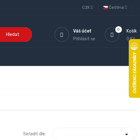
CZK
Čeština
0
Váš účet
Košík
Hledat
Přihlásit se
0 Kč

Seřadit dle: