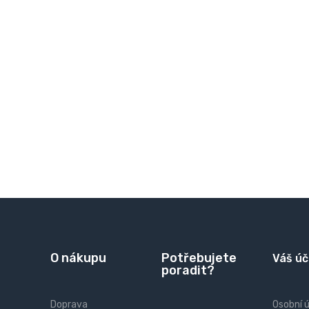
O nákupu
Potřebujete
Váš úč
poradit?
Doprava
Osobní 