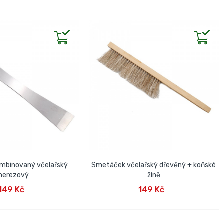
mbinovaný včelařský
Smetáček včelařský dřevěný + koňské
nerezový
žíně
AT DO KOŠÍKU
PŘIDAT DO KOŠÍKU
149 Kč
149 Kč