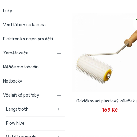
Luky

Ventilátory na kamna

Elektronika nejen pro děti

Zaměřovače

Měřiče motohodin
Netbooky
Včelařské potřeby

Odvíčkovací plastový váleček 
PŘIDAT DO KOŠÍKU
Langstroth
169 Kč

Flow hive