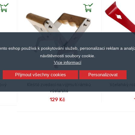
ento eshop používá k poskytování služeb, personalizaci reklam a analý
návštěvnosti soubory cookie.
Více informací
Přijmout všechny cookies
Personalizovat
kový
Kleště zvedací na výjmutí rámků
Včelařský ro
včelařské
PŘIDAT DO KOŠÍKU
PŘID
129 Kč