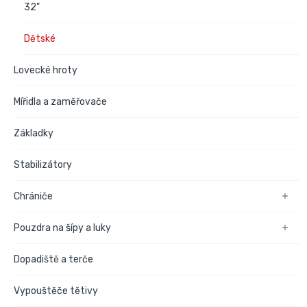
32"
Dětské
Lovecké hroty
Mířidla a zaměřovače
Základky
Stabilizátory
Chrániče

Pouzdra na šípy a luky

Dopadiště a terče
Vypouštěče tětivy