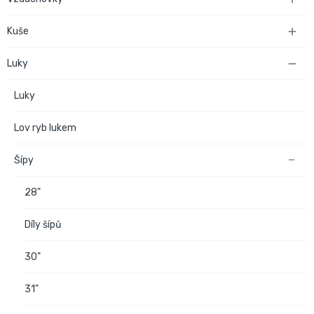
Kuše

Luky

Luky
Lov ryb lukem
Šípy

28"
Díly šípů
30"
31"