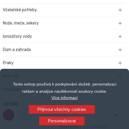
Včelařské potřeby

Nože, meče, sekery

Ionizátory vody

Dům a zahrada

Praky

Moto díly

Tento eshop používá k poskytování služeb, personalizaci
Foukačky
reklam a analýze návštěvnosti soubory cookie.
Více informací
DĚTSKÉ
Přijmout všechny cookies

Personalizovat
Zobrazení 1-2 z 2 položek