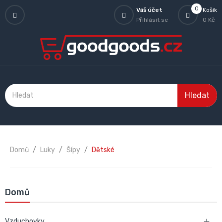
0
Váš účet
Košík
Přihlásit se
0 Kč
Hledat
Domů
Luky
Šípy
Dětské
Domů
Vzduchovky
