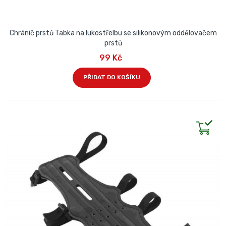
Chránič prstů Tabka na lukostřelbu se silikonovým oddělovačem
prstů
99 Kč
PŘIDAT DO KOŠÍKU