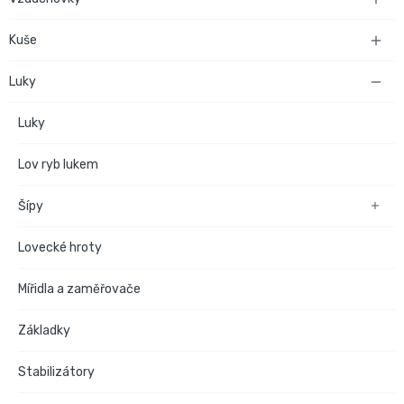
Kuše

Luky

Luky
Lov ryb lukem
Šípy

Lovecké hroty
Mířidla a zaměřovače
Základky
Stabilizátory