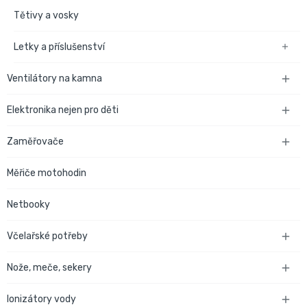
Tětivy a vosky
Letky a příslušenství

Ventilátory na kamna

Elektronika nejen pro děti

Zaměřovače

Měřiče motohodin
Netbooky
Včelařské potřeby

Nože, meče, sekery

Ionizátory vody
