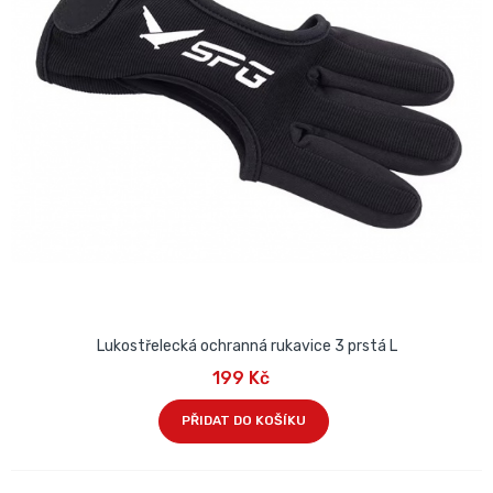
Lukostřelecká ochranná rukavice 3 prstá L
199 Kč
PŘIDAT DO KOŠÍKU