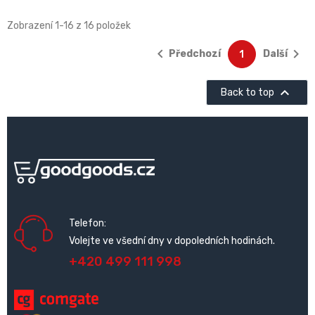
Zobrazení 1-16 z 16 položek


Předchozí
Další
1

Back to top
Telefon:
Volejte ve všední dny v dopoledních hodinách.
+420 499 111 998