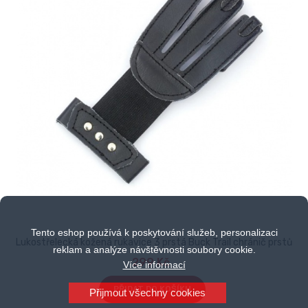
Tento eshop používá k poskytování služeb, personalizaci
Lukostřelecká kožená rukavice 3 prstá Buck Trail chránič prstů
reklam a analýze návštěvnosti soubory cookie.
299 Kč
Více informací
PŘIDAT DO KOŠÍKU
Přijmout všechny cookies