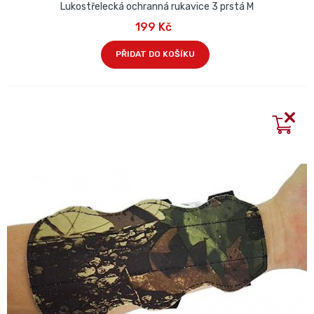
Lukostřelecká ochranná rukavice 3 prstá M
199 Kč
PŘIDAT DO KOŠÍKU