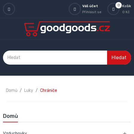
0
Váš účet
Košík
Přihlásit se
0 Kč
Hledat
Domů
Luky
Chrániče
Domů
Vzduchovky
