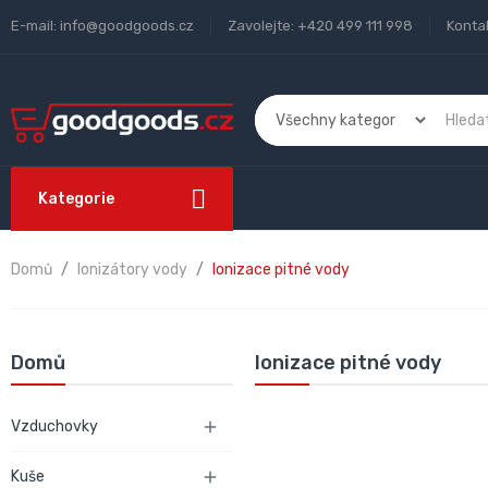
E-mail:
info@goodgoods.cz
Zavolejte:
+420 499 111 998
Konta
Kategorie
Domů
Ionizátory vody
Ionizace pitné vody
Domů
Ionizace pitné vody
Vzduchovky

Kuše
