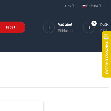
CZK
Čeština
0
Váš účet
Košík
Hledat
Přihlásit se
0 Kč