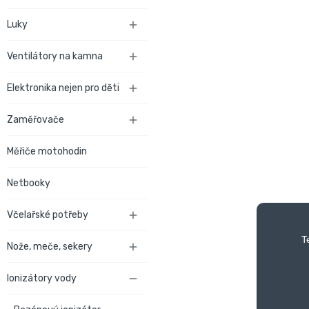
Luky

Ventilátory na kamna

Elektronika nejen pro děti

Zaměřovače

Měřiče motohodin
Netbooky
Včelařské potřeby

T
Nože, meče, sekery

Ionizátory vody
