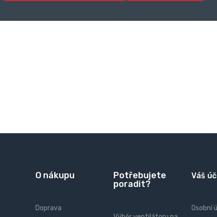
O nákupu
Potřebujete
Váš úč
poradit?
Doprava
Osobní 
Výběr ventilátoru na