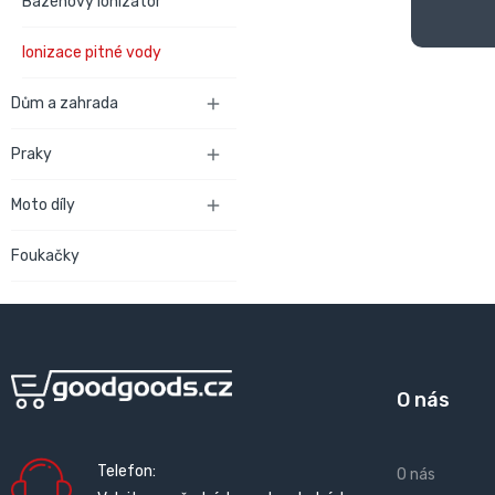
Bazénový ionizátor
Ionizace pitné vody
Dům a zahrada

Praky

Moto díly

Foukačky
O nás
Telefon:
O nás