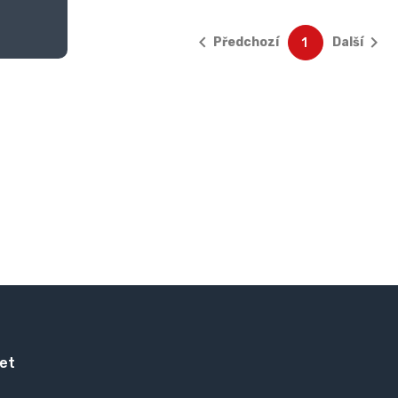


Předchozí
Další
1
et