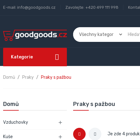
E-mail:
info@goodgoods.cz
Zavolejte:
+420 499 111 998
Konta
Kategorie
Domů
Praky
Praky s pažbou
Domů
Praky s pažbou
Vzduchovky

Je zde 4 produk
Kuše
