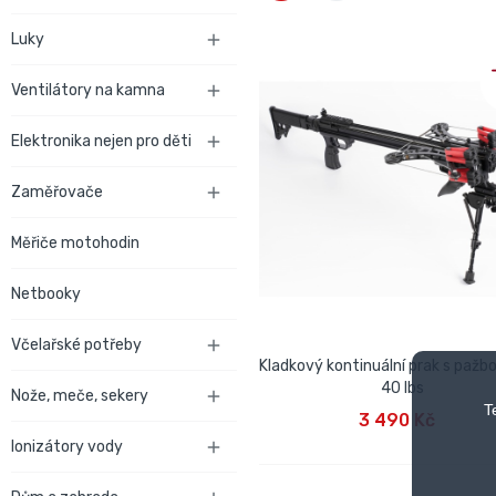
Luky

Ventilátory na kamna

Elektronika nejen pro děti

Zaměřovače

Měřiče motohodin
Netbooky
Včelařské potřeby

Kladkový kontinuální prak s pažb
40 lbs
Nože, meče, sekery

PŘIDAT DO KOŠÍKU
T
3 490 Kč
Ionizátory vody
