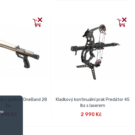
rak s pažbou OneBand 28
Kladkový kontinuální prak Predátor 45
lbs
lbs s laserem
AT DO KOŠÍKU
PŘIDAT DO KOŠÍKU
ze
 490 Kč
2 990 Kč