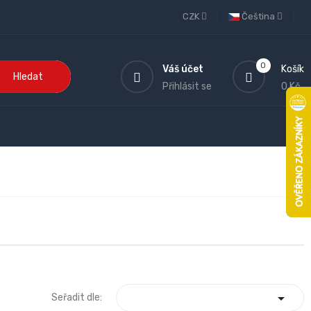
CZK
Čeština
0
Váš účet
Košík
Hledat
Přihlásit se
0 Kč

Seřadit dle: