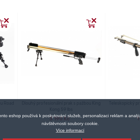
ou Road
Dlouhý profesionální prak s pažbou King
Teleskopický p
Kong 59 lbs
PŘIDAT DO KOŠÍKU
PŘID
ento eshop používá k poskytování služeb, personalizaci reklam a analý
3 190 Kč
1
návštěvnosti soubory cookie.
Více informací