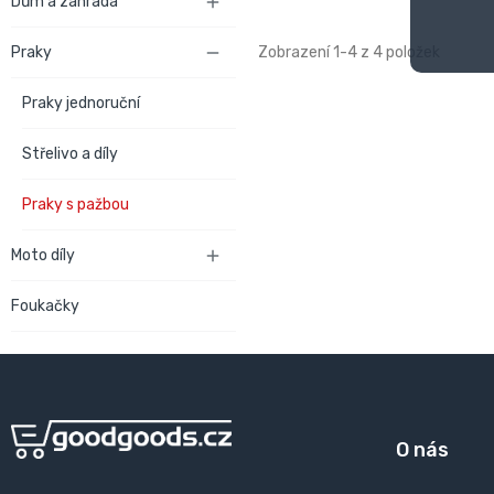
Dům a zahrada

Zobrazení 1-4 z 4 položek
Praky

Praky jednoruční
Střelivo a díly
Praky s pažbou
Moto díly

Foukačky
O nás