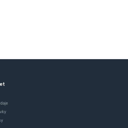
et
údaje
vky
sy