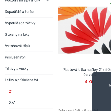
Pouzdra na šípy a luky

Dopadiště a terče
Vypouštěče tětivy
Stojany na luky
Vytahovák šípů
Příslušenství
Tětivy a vosky
Plastová letka na šípy 2" / 5
červená
PŘIDAT DO KOŠÍKU
Letky a příslušenství

4 Kč
T
2"
2,6"
Zobrazení 1-8 z 8 položek