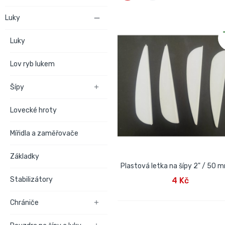
Luky

Luky
Lov ryb lukem
Šípy

Lovecké hroty
Mířidla a zaměřovače
Základky
Plastová letka na šípy 2" / 50 m
PŘIDAT DO KOŠÍKU
Stabilizátory
4 Kč
Chrániče
