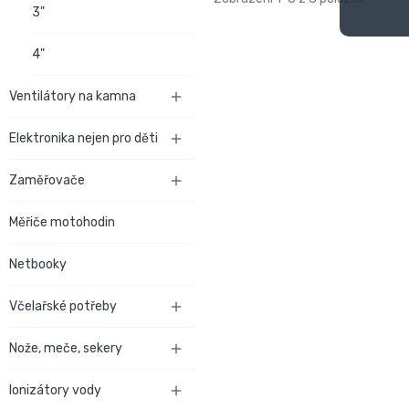
3"
4"
Ventilátory na kamna

Elektronika nejen pro děti

Zaměřovače

Měřiče motohodin
Netbooky
Včelařské potřeby

Nože, meče, sekery

Ionizátory vody
