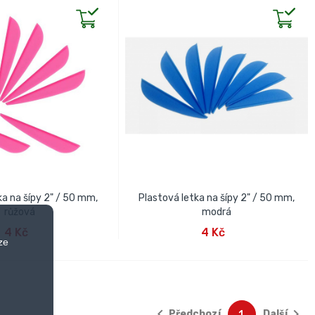
ka na šípy 2" / 50 mm,
Plastová letka na šípy 2" / 50 mm,
růžová
modrá
AT DO KOŠÍKU
PŘIDAT DO KOŠÍKU
4 Kč
4 Kč
ze


Předchozí
Další
1