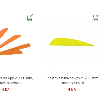
ka na šípy 2" / 50 mm,
Plastová letka na šípy 2" / 50 mm,
ově oranžová
neonově žlutá
AT DO KOŠÍKU
PŘIDAT DO KOŠÍKU
4 Kč
4 Kč