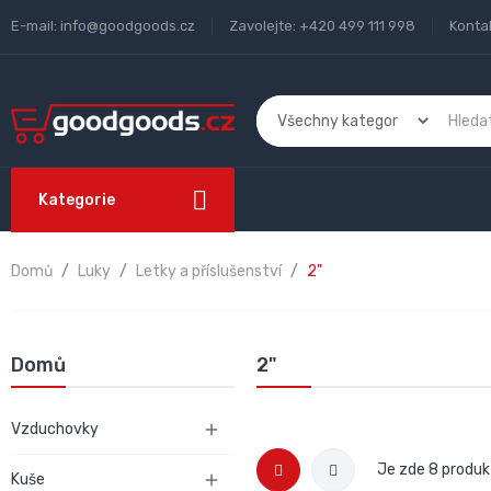
E-mail:
info@goodgoods.cz
Zavolejte:
+420 499 111 998
Konta
Kategorie
Domů
Luky
Letky a příslušenství
2"
Domů
2"
Vzduchovky

Je zde 8 produk
Kuše
