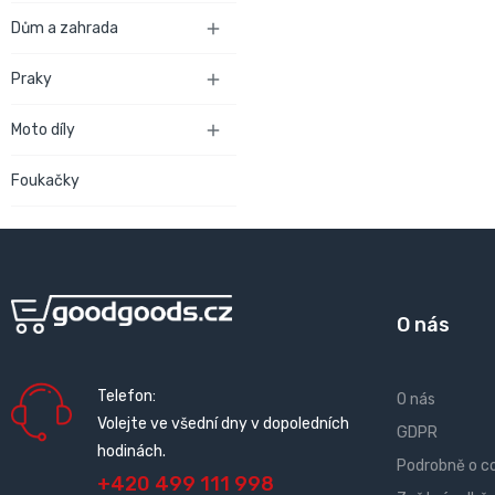
Dům a zahrada

Praky

Moto díly

Foukačky
O nás
Telefon:
O nás
Volejte ve všední dny v dopoledních
GDPR
hodinách.
Podrobně o c
+420 499 111 998