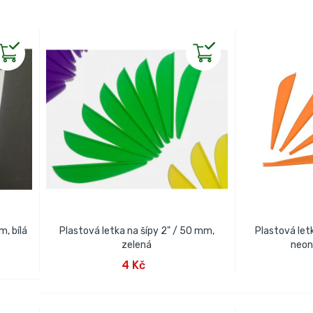
m, bílá
Plastová letka na šípy 2" / 50 mm,
Plastová let
zelená
neon
PŘIDAT DO KOŠÍKU
PŘID
4 Kč