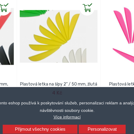
0 mm,
Plastová letka na šípy 2" / 50 mm, žlutá
Plastová let
PŘIDAT DO KOŠÍKU
4 Kč
PŘID
ento eshop používá k poskytování služeb, personalizaci reklam a analý
návštěvnosti soubory cookie.
Více informací
Přijmout všechny cookies
Personalizovat