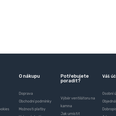
O nákupu
Potřebujete
Váš úč
poradit?
Doprava
Osobní 
Výběr ventilátoru na
Obchodní podmínky
Objedná
kamna
ookies
Možnosti platby
Dobropi
Jak umístit