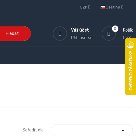
CZK
Čeština
0
Váš účet
Košík
Hledat
Přihlásit se
0 Kč

Seřadit dle: