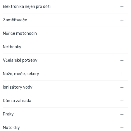
Elektronika nejen pro děti

Zaměřovače

Měřiče motohodin
Netbooky
Včelařské potřeby

Nože, meče, sekery

Ionizátory vody

Dům a zahrada

Praky

Moto díly
