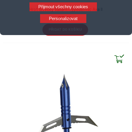
Přijmout všechny cookies
Hrot lovecký Valiant Hypodermic Axe II
89 Kč
Personalizovat
PŘIDAT DO KOŠÍKU