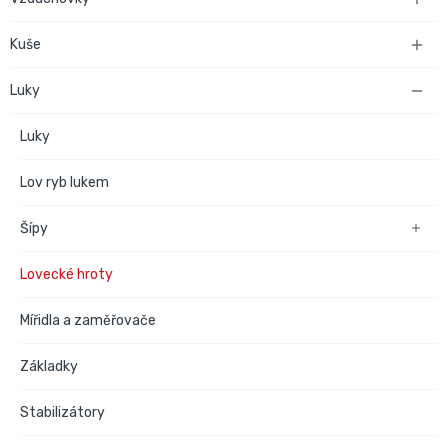
Kuše

Luky

Luky
Lov ryb lukem
Šípy

Lovecké hroty
Mířidla a zaměřovače
Základky
Stabilizátory