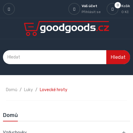
0
Váš účet
Košík
Přihlásit se
0 Kč
Hledat
Domů
Luky
Lovecké hroty
Domů
Vzduchovky
