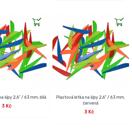
a šípy 2,6" / 63 mm, bílá
Plastová letka na šípy 2,6" / 63 mm,
AT DO KOŠÍKU
červená
3 Kč
PŘIDAT DO KOŠÍKU
3 Kč