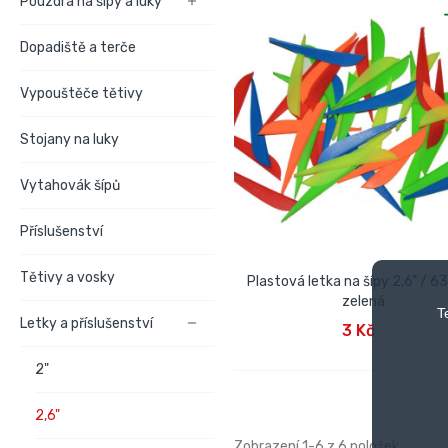
Pouzdra na šípy a luky

Dopadiště a terče
Vypouštěče tětivy
Stojany na luky
Vytahovák šípů
Příslušenství
Tětivy a vosky
Plastová letka na šípy 2,6" / 
zelená
T
PŘIDAT DO KOŠÍKU
Letky a příslušenství

3 Kč
2"
2,6"
Zobrazení 1-6 z 6 položek