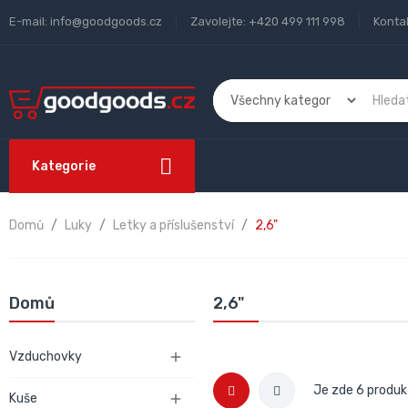
E-mail:
info@goodgoods.cz
Zavolejte:
+420 499 111 998
Konta
Kategorie
Domů
Luky
Letky a příslušenství
2,6"
Domů
2,6"
Vzduchovky

Je zde 6 produk
Kuše
