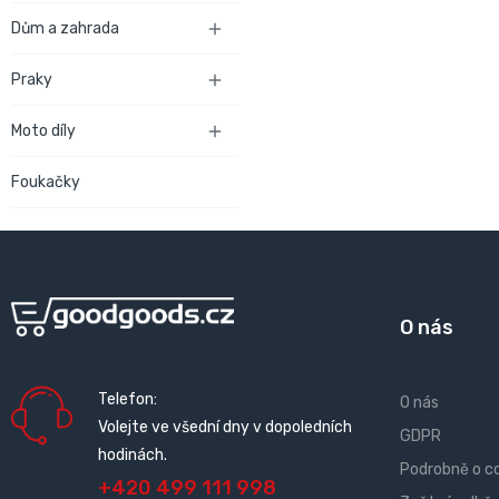
Dům a zahrada

Praky

Moto díly

Foukačky
O nás
Telefon:
O nás
Volejte ve všední dny v dopoledních
GDPR
hodinách.
Podrobně o c
+420 499 111 998