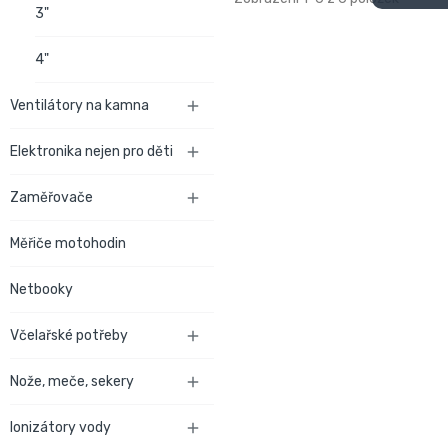
3"
4"
Ventilátory na kamna

Elektronika nejen pro děti

Zaměřovače

Měřiče motohodin
Netbooky
Včelařské potřeby

Nože, meče, sekery

Ionizátory vody
