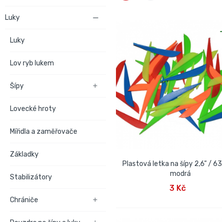
Luky

Luky
Lov ryb lukem
Šípy

Lovecké hroty
Mířidla a zaměřovače
Základky
Plastová letka na šípy 2,6" / 
modrá
Stabilizátory
PŘIDAT DO KOŠÍKU
3 Kč
Chrániče
