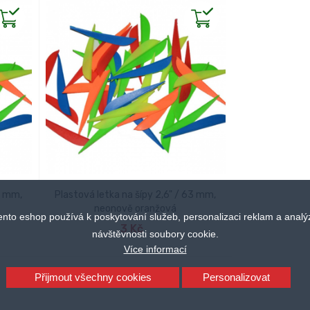
63 mm,
Plastová letka na šípy 2,6" / 63 mm,
neonově oranžová
ento eshop používá k poskytování služeb, personalizaci reklam a analý
PŘIDAT DO KOŠÍKU
3 Kč
návštěvnosti soubory cookie.
Více informací
Přijmout všechny cookies
Personalizovat