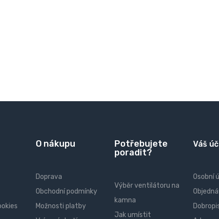
O nákupu
Potřebujete
Váš úč
poradit?
Doprava
Osobní 
Výběr ventilátoru na
Obchodní podmínky
Objedná
kamna
ookies
Možnosti platby
Dobropi
Jak umístit