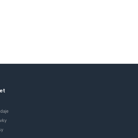
et
údaje
vky
sy