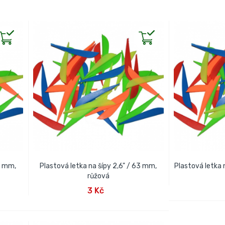
63 mm,
Plastová letka na šípy 2,6" / 63 mm,
Plastová letka n
PŘID
růžová
PŘIDAT DO KOŠÍKU
3 Kč