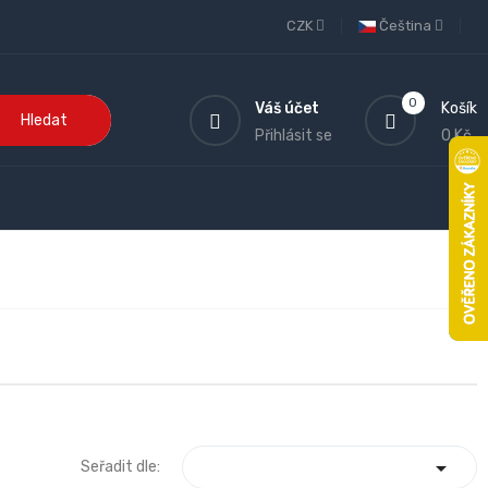
CZK
Čeština
0
Váš účet
Košík
Hledat
Přihlásit se
0 Kč

Seřadit dle: