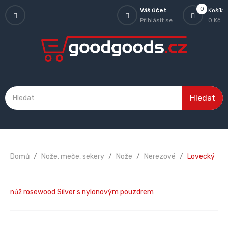
0
Váš účet
Košík
Přihlásit se
0 Kč
Hledat
Domů
Nože, meče, sekery
Nože
Nerezové
Lovecký
nůž rosewood Silver s nylonovým pouzdrem