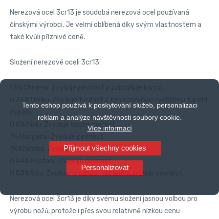
Nerezová ocel 3cr13 je soudobá nerezová ocel používaná
čínskými výrobci. Je velmi oblíbená díky svým vlastnostem a
také kvůli příznivé ceně.
Složení nerezové oceli 3cr13:
13% Chromu: Zvyšuje pevnost a zabraňuje korozi.
0.35% Uhlíku: Zvyšuje tvrdost a tím zabraňuje rychlému tupení
Tento eshop používá k poskytování služeb, personalizaci
čepele.
reklam a analýze návštěvnosti soubory cookie.
0.6% Niklu: Zvyšuje houževnatost.
Více informací
1% Manganu: Zvyšuje pevnost.
Přijmout všechny cookies
1% Křemíku: Zvyšuje tvrdost.
0.04% Fosforu: Zvyšuje pevnost.
Personalizovat
0.03% Síry: Zvyšuje možnost obrábění, snižuje pevnost.
Nerezová ocel 3cr13 je díky svému složení jasnou volbou pro
výrobu nožů, protože i přes svou relativně nízkou cenu