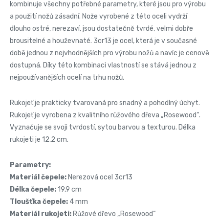
kombinuje všechny potřebné parametry, které jsou pro výrobu
a použití nožů zásadní. Nože vyrobené z této oceli vydrží
dlouho ostré, nerezaví, jsou dostatečně tvrdé, velmi dobře
brousitelné a houževnaté. 3cr13 je ocel, která je v současné
době jednou z nejvhodnějších pro výrobu nožů a navíc je cenově
dostupná. Díky této kombinaci vlastností se stává jednou z
nejpoužívanějších ocelí na trhu nožů.
Rukojeť je prakticky tvarovaná pro snadný a pohodlný úchyt.
Rukojeť je vyrobena z kvalitního růžového dřeva „Rosewood“.
Vyznačuje se svoji tvrdostí, sytou barvou a texturou. Délka
rukojeti je 12,2 cm.
Parametry:
Materiál čepele:
Nerezová ocel 3cr13
Délka čepele:
19,9 cm
Tloušťka čepele:
4 mm
Materiál rukojeti:
Růžové dřevo „Rosewood“