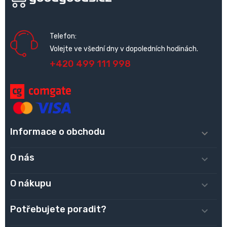
Telefon:
Volejte ve všední dny v dopoledních hodinách.
+420 499 111 998
Informace o obchodu

O nás

O nákupu

Potřebujete poradit?
