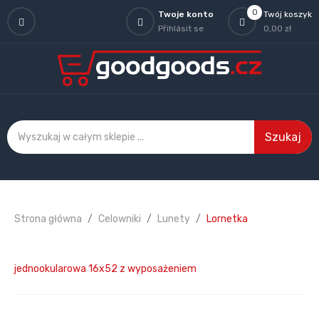
0
Twoje konto
Twój koszyk
Přihlásit se
0,00 zł
Szukaj
Strona główna
Celowniki
Lunety
Lornetka
jednookularowa 16x52 z wyposażeniem