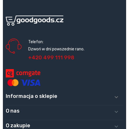
Telefon:
Dzwoń w dni powszednie rano.
+420 499 111 998
Informacja o sklepie

O nas

O zakupie
