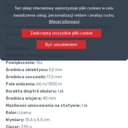
którego obserwowane obiekty można filmować albo
Ten sklep internetowy wykorzystuje pliki cookies w celu
fotografować.
świadczenia usług, personalizacji reklam i analizy ruchu.
Więcej informacji
Na pewno stanie się wspaniałym prezentem dla każdego
Zaakceptuj wszystkie pliki cookie
dużego i małego obserwatora.
Być uosobieniem
Parametry:
Materiał:
mocny plastik/guma
Powiększenie:
16x
Średnica obiektywu:
52 mm
Średnica soczewki:
17,5 mm
Pole widzenia:
66 m/1000 m
Korekta dioptrii okularu:
tak
Średnica wizjera:
40 mm
Możliwość umocowania na statywie:
tak
Kolor:
czarny
Wymiary:
15,5 x 5,5 cm
Ciężar:
235 g