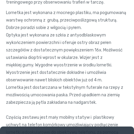
treningowego przy obserwowaniu trafień w tarczę.
Lornetka jest wykonana z mocnego plastiku, ma pogumowaną
warstwę ochronną z grubą, przeciwpoślizgową strukturą.
Dobrze poradzi sobie z wilgocią i pyłem.
Optyka jest wykonana ze szkła z antyodblaskowym
wykończeniem powierzchni i oferuje ostry obraz pełen
szczegółów z dostatecznym powiększeniem 16x. Możliwość
ustawiania dioptrii wprost w okularze. Wizjer jest z
miękkiej gumy. Wygodne wyostrzenie w środku lornetki.
Wyostrzenie jest dostatecznie dokładne i umożliwia
obserwowanie nawet bliskich obiektów już od 4 m.
Lornetka jest dostarczana w tekstylnym futerale na rzepy z
możliwością umocowania paska. Przed upadkiem na ziemię
zabezpiecza ją pętla zakładana na nadgarstek.
Częścią zestawu jest mały mobilny statyw i plastikowy
uchwyt na telefon komórkowy umożliwiający podłączenie
lornetki jedookularowej do obiektywu telefonu, za pomocą