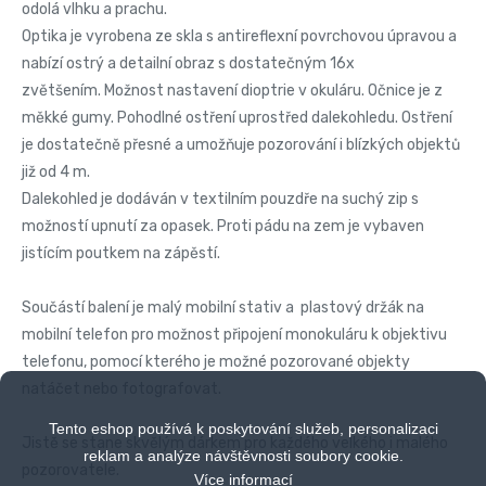
odolá vlhku a prachu.
Optika je vyrobena ze skla s antireflexní povrchovou úpravou a
nabízí ostrý a detailní obraz s dostatečným 16x
zvětšením. Možnost nastavení dioptrie v okuláru. Očnice je z
měkké gumy. Pohodlné ostření uprostřed dalekohledu. Ostření
je dostatečně přesné a umožňuje pozorování i blízkých objektů
již od 4 m.
Dalekohled je dodáván v textilním pouzdře na suchý zip s
možností upnutí za opasek. Proti pádu na zem je vybaven
jistícím poutkem na zápěstí.
Součástí balení je malý mobilní stativ a plastový držák na
mobilní telefon pro možnost připojení monokuláru k objektivu
telefonu, pomocí kterého je možné pozorované objekty
natáčet nebo fotografovat.
Tento eshop používá k poskytování služeb, personalizaci
Jistě se stane skvělým dárkem pro každého velkého i malého
reklam a analýze návštěvnosti soubory cookie.
pozorovatele.
Více informací