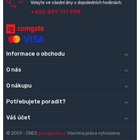
Volejte ve všední dny v dopoledních hodinách.
+420 499 111 998
Informace o obchodu

O nás

O nákupu

Potřebujete poradit?

Váš účet

© 2009 - DNES
goodgoods.cz
Všechna práva vyhrazena.