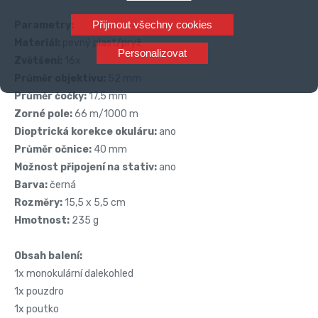
Přijmout všechny cookies
Parametry:
Materiál:
pevný plast/pryž
Personalizovat
Zvětšení:
16x
Průměr objektivu:
52 mm
Průměr čočky:
17,5 mm
Zorné pole:
66 m/1000 m
Dioptrická korekce okuláru:
ano
Průměr očnice:
40 mm
Možnost připojení na stativ:
ano
Barva:
černá
Rozměry:
15,5 x 5,5 cm
Hmotnost:
235 g
Obsah balení:
1x monokulární dalekohled
1x pouzdro
1x poutko