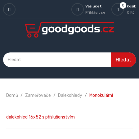
0
Váš účet
Košík
Přihlásit se
0 Kč
Hledat
Domů
Zaměřovače
Dalekohledy
Monokulární
dalekohled 16x52 s příslušenstvím