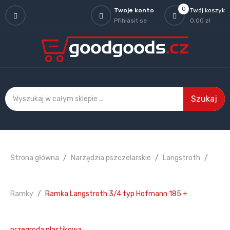
0
Twoje konto
Twój koszyk
Přihlásit se
0,00 zł
Szukaj
Strona główna
Narzędzia pszczelarskie
Langstroth
Ramky
Ramka Langstroth 3/4 typ Hofmann 185 +
przegroda plastikowa