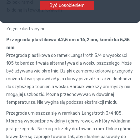
2x boki ramki
Być uosobieniem
1x dolną listewkę z rowkiem
Zdjęcie ilustracyjne
Przegroda plastikowa
42,5 cm x 16,2 cm, komórka 5,35
mm
Przegroda plastikowa do ramek Langstroth 3/4 o wysokości
185 to bardzo trwała alternatywa dla wosku pszczelego. Może
być używana wielokrotnie. Dzięki czarnemu kolorowi przegrody
można łatwiej sprawdzić jaja i larwy pszczół, a także dochodzi
do szybszego topnienia wosku. Barciak większy ani myszy nie
mogą jej uszkodzić. Można przechowywać w dowolnej
temperaturze. Nie wygina się podczas ekstrakcji miodu.
Przegroda umieszcza się w ramkach Langstroth 3/4 185,
które są wyposażone w dolny i górny rowek, w który wkładana
jest przegroda. Nie ma potrzeby drutowania ram. Dolne i górne
krawędzie są zaprojektowane tak, aby idealnie pasowały do