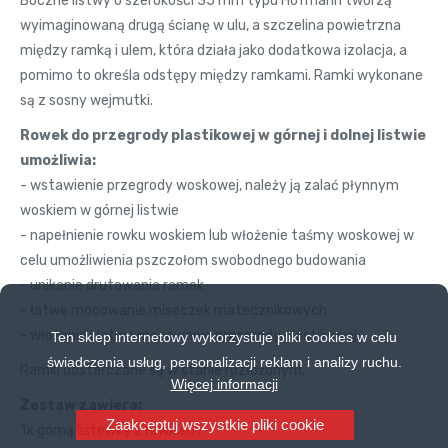
Boczne listwy o szerokości 35 mm typu Hofmann tworzą
wyimaginowaną drugą ścianę w ulu, a szczelina powietrzna
między ramką i ulem, która działa jako dodatkowa izolacja, a
pomimo to określa odstępy między ramkami. Ramki wykonane
są z sosny wejmutki.
Rowek do przegrody plastikowej w górnej i dolnej listwie
umożliwia:
- wstawienie przegrody woskowej, należy ją zalać płynnym
woskiem w górnej listwie
- napełnienie rowku woskiem lub włożenie taśmy woskowej w
celu umożliwienia pszczołom swobodnego budowania
- unikanie drutowania ramek
- łatwe mocowanie miseczek matecznikowych
- włożenie i łatwe mocowanie przegrody plastikowej
Ten sklep internetowy wykorzystuje pliki cookies w celu
świadczenia usług, personalizacji reklam i analizy ruchu.
Ramki dostarczane są w stanie rozłożonym.
Więcej informacji
Zestaw zawiera:
Zaakceptuj wszystkie pliki cookie
1x górną listewkę z rowkiem