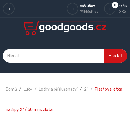
0
Váš účet
Košík
Přihlásit se
0 Kč
Hledat
Domů
Luky
Letky a příslušenství
2"
Plastová letka
na šípy 2" / 50 mm, žlutá