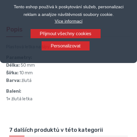
Tento eshop používá k poskytování služeb, personalizaci
reklam a analýze návštěvnosti soubory cookie.
Více informací
Popis
Přijmout všechny cookies
Personalizovat
Plastová letka na šípy.
Parametry:
Délka:
50 mm
Šířka:
10 mm
Barva:
žlutá
Balení:
1× žlutá letka
7 dalších produktů v této kategorii