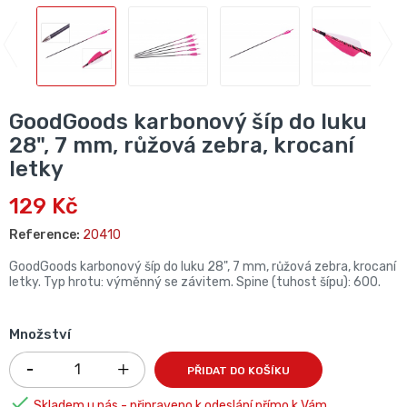
GoodGoods karbonový šíp do luku
28", 7 mm, růžová zebra, krocaní
letky
129 Kč
Reference:
20410
GoodGoods karbonový šíp do luku 28", 7 mm, růžová zebra, krocaní
letky. Typ hrotu: výměnný se závitem. Spine (tuhost šípu): 600.
Množství
PŘIDAT DO KOŠÍKU

Skladem u nás - připraveno k odeslání přímo k Vám