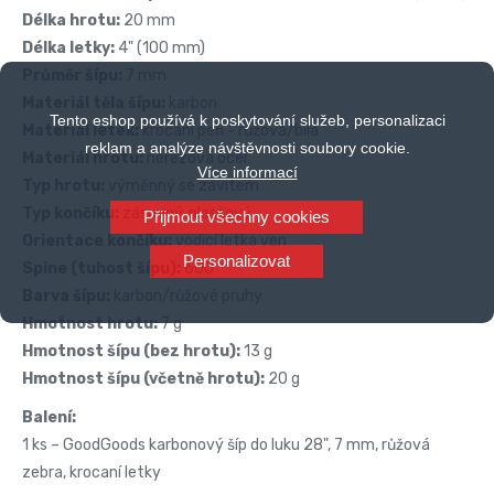
Délka hrotu:
20 mm
Délka letky:
4" (100 mm)
Průměr šípu:
7 mm
Materiál těla šípu:
karbon
Tento eshop používá k poskytování služeb, personalizaci
Materiál letek:
krocaní peří - růžová/bílá
reklam a analýze návštěvnosti soubory cookie.
Materiál hrotu:
nerezová ocel
Více informací
Typ hrotu:
výměnný se závitem
Typ končíku:
zásuvný, plastový
Přijmout všechny cookies
Orientace končíku:
vodicí letka ven
Personalizovat
Spine (tuhost šípu):
600
Barva šípu:
karbon/růžové pruhy
Hmotnost hrotu:
7 g
Hmotnost šípu (bez hrotu):
13 g
Hmotnost šípu (včetně hrotu):
20 g
Balení:
1 ks – GoodGoods karbonový šíp do luku 28", 7 mm, růžová
zebra, krocaní letky