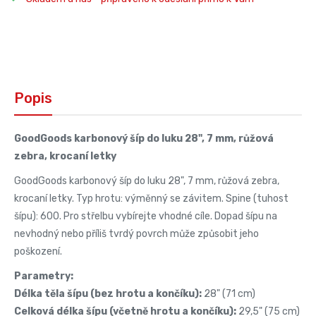
Popis
GoodGoods karbonový šíp do luku 28", 7 mm, růžová
zebra, krocaní letky
GoodGoods karbonový šíp do luku 28", 7 mm, růžová zebra,
krocaní letky. Typ hrotu: výměnný se závitem. Spine (tuhost
šípu): 600. Pro střelbu vybírejte vhodné cíle. Dopad šípu na
nevhodný nebo příliš tvrdý povrch může způsobit jeho
poškození.
Parametry:
Délka těla šípu (bez hrotu a končíku):
28" (71 cm)
Celková délka šípu (včetně hrotu a končíku):
29,5" (75 cm)