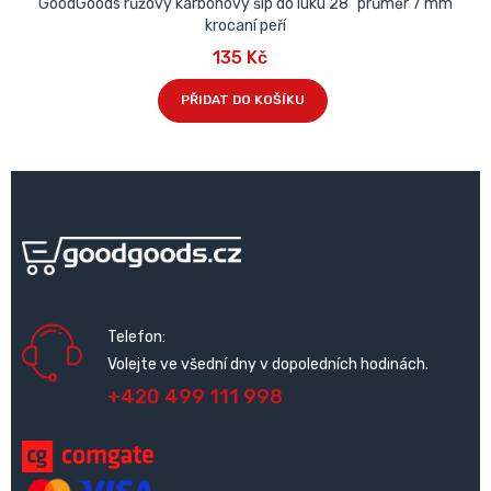
GoodGoods růžový karbonový šíp do luku 28" průměr 7 mm
krocaní peří
135 Kč
PŘIDAT DO KOŠÍKU
Telefon:
Volejte ve všední dny v dopoledních hodinách.
+420 499 111 998