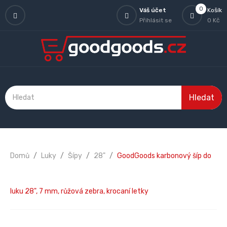
0
Váš účet
Košík
Přihlásit se
0 Kč
Hledat
Domů
Luky
Šípy
28"
GoodGoods karbonový šíp do
luku 28", 7 mm, růžová zebra, krocaní letky