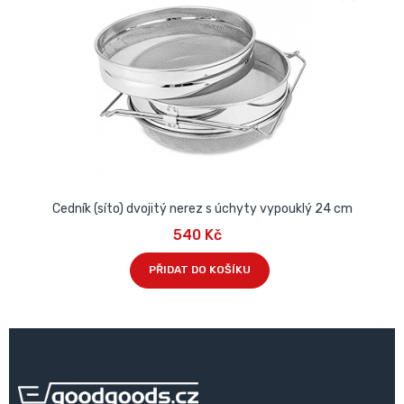
Cedník (síto) dvojitý nerez s úchyty vypouklý 24 cm
V
540 Kč
PŘIDAT DO KOŠÍKU