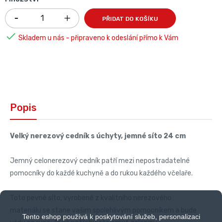
PŘIDAT DO KOŠÍKU

Skladem u nás - připraveno k odeslání přímo k Vám
Popis
Velký nerezový cedník s úchyty, jemné síto 24 cm
Jemný celonerezový cedník patří mezi nepostradatelné
pomocníky do každé kuchyně a do rukou každého včelaře.
Toto pevné síto, vyrobené z kvalitního nerezového
materiálu se stane vašim spolehlivým pomocníkem a bude
Tento eshop používá k poskytování služeb, personalizaci