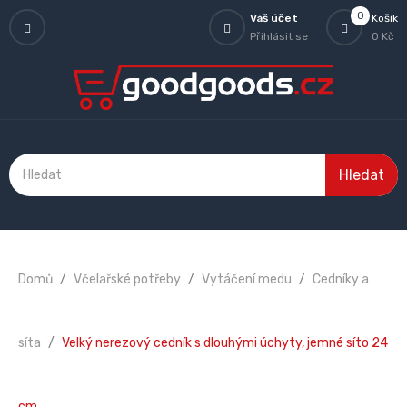
0
Váš účet
Košík
Přihlásit se
0 Kč
Hledat
Domů
Včelařské potřeby
Vytáčení medu
Cedníky a
síta
Velký nerezový cedník s dlouhými úchyty, jemné síto 24
cm