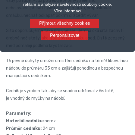
vždy po ruce. Ať už potřebujete omýt zeleninu
reklam a analýze návštěvnosti soubory cookie.
nebo ovoce, přesát bylinky, prosít mouku, propasírovat
Více informací
omáčku, nechat odkapat pokrm či zcedit vývar.
Přijmout všechny cookies
Síto doporučujeme také pro včelaře. Jemná oka síta zachytí
Personalizovat
drobné nečistoty jako jsou zbytky vosku apod. Čistě zcezený
med pomaleji podléhá krystalizaci.
Tři pevné úchyty umožní umístění cedníku na téměř libovolnou
nádobu do průměru 35 cm a zajišťují pohodlnou a bezpečnou
manipulaci s cedníkem.
Cedník je vyroben tak, aby se snadno udržoval v čistotě,
je vhodný do myčky na nádobí.
Parametry:
Materiál cedníku:
nerez
Průměr cedníku:
24 cm