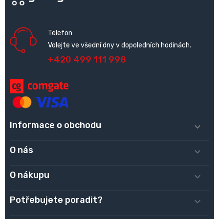
Telefon:
Volejte ve všední dny v dopoledních hodinách.
+420 499 111 998
Informace o obchodu

O nás

O nákupu

Potřebujete poradit?
