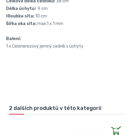
Celková délka cedníku:
38 cm
Délka úchytů:
9 cm
Hloubka síta:
10 cm
Šířka oka síta:
max.1 x 1 mm
Balení:
1 x Celonerezový jemný cedník s úchyty
2 dalších produktů v této kategorii